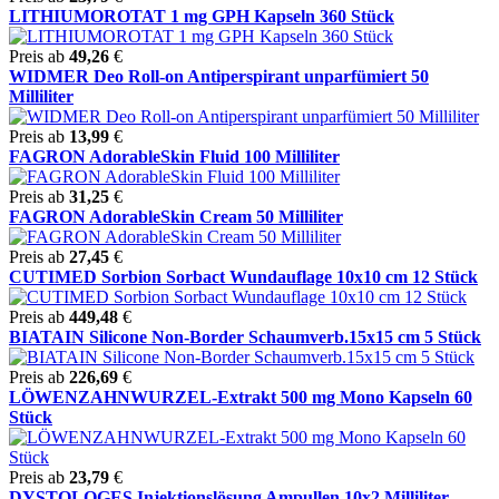
LITHIUMOROTAT 1 mg GPH Kapseln 360 Stück
Preis ab
49,26
€
WIDMER Deo Roll-on Antiperspirant unparfümiert 50
Milliliter
Preis ab
13,99
€
FAGRON AdorableSkin Fluid 100 Milliliter
Preis ab
31,25
€
FAGRON AdorableSkin Cream 50 Milliliter
Preis ab
27,45
€
CUTIMED Sorbion Sorbact Wundauflage 10x10 cm 12 Stück
Preis ab
449,48
€
BIATAIN Silicone Non-Border Schaumverb.15x15 cm 5 Stück
Preis ab
226,69
€
LÖWENZAHNWURZEL-Extrakt 500 mg Mono Kapseln 60
Stück
Preis ab
23,79
€
DYSTOLOGES Injektionslösung Ampullen 10x2 Milliliter