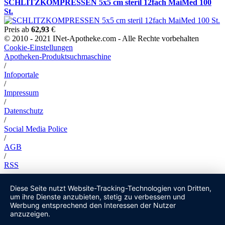
SCHLITZKOMPRESSEN 5x5 cm steril 12fach MaiMed 100
St.
Preis ab
62,93
€
© 2010 - 2021 INet-Apotheke.com - Alle Rechte vorbehalten
Cookie-Einstellungen
Apotheken-Produktsuchmaschine
/
Infoportale
/
Impressum
/
Datenschutz
/
Social Media Police
/
AGB
/
RSS
Diese Seite nutzt Website-Tracking-Technologien von Dritten,
um ihre Dienste anzubieten, stetig zu verbessern und
Werbung entsprechend den Interessen der Nutzer
anzuzeigen.