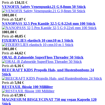
Preis ab
134,11
€
VENOFIX Safety Venenpunkt.21 G 0,8mm 50 Stück
1001,00
€
Preis ab
52,07
€
NANOPASS 32,5 Pen Kanüle 32,5 G 0,22x6 mm 100 Stück
1001,00
€
Preis ab
40,05
€
FIXIERVLIES elastisch 10 cmx10 m 1 Stück
1001,00
€
Preis ab
44,62
€
ORAL-B Zahnseide SuperFloss Threader 50 Stück
Preis ab
6,16
€
BEECRAFT KIDS Propolis Hals- und Hustenbonbons 24
Stück
Preis ab
5,94
€
RESTAXIL flüssig 100 Milliliter
Preis ab
67,99
€
MAGNESIUM BISGLYCINAT 750 mg vegan Kapseln 120
Stück