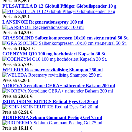
Preis ab
6,26
€
PULSATILLA D 12 Globuli Pflüger Globulispender 10 g
Preis ab
8,55
€
LANSINOH Regenerationsspray 100 ml
Preis ab
14,39
€
GRASSOLIND Salbenkompressen 10x10 cm ster.neutral 50 St.
Preis ab
116,81
€
COENZYM Q10 100 mg hochdosiert Kapseln 30 St.
Preis ab
25,79
€
WELEDA Rosemary revitalising Shampoo 250 ml
Preis ab
6,26
€
NOREVA Xerodiane CERA+ nährender Balsam 200 ml
Preis ab
20,61
€
ISDIN ISDINCEUTICS Retinal Eyes Gel 20 ml
Preis ab
62,91
€
BIODERMA Sebium Gommant Peeling Gel 75 ml
Preis ab
16,11
€