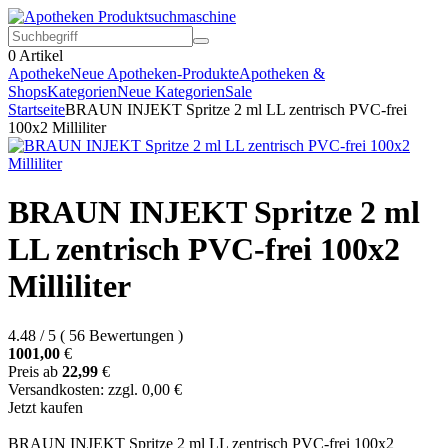
0
Artikel
Apotheke
Neue Apotheken-Produkte
Apotheken &
Shops
Kategorien
Neue Kategorien
Sale
Startseite
BRAUN INJEKT Spritze 2 ml LL zentrisch PVC-frei
100x2 Milliliter
BRAUN INJEKT Spritze 2 ml
LL zentrisch PVC-frei 100x2
Milliliter
4.48
/
5
(
56
Bewertungen
)
1001,00
€
Preis ab
22,99
€
Versandkosten: zzgl. 0,00 €
Jetzt kaufen
BRAUN INJEKT Spritze 2 ml LL zentrisch PVC-frei 100x2