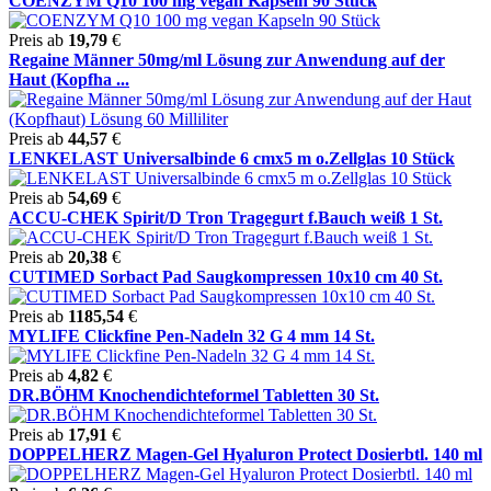
COENZYM Q10 100 mg vegan Kapseln 90 Stück
Preis ab
19,79
€
Regaine Männer 50mg/ml Lösung zur Anwendung auf der
Haut (Kopfha ...
Preis ab
44,57
€
LENKELAST Universalbinde 6 cmx5 m o.Zellglas 10 Stück
Preis ab
54,69
€
ACCU-CHEK Spirit/D Tron Tragegurt f.Bauch weiß 1 St.
Preis ab
20,38
€
CUTIMED Sorbact Pad Saugkompressen 10x10 cm 40 St.
Preis ab
1185,54
€
MYLIFE Clickfine Pen-Nadeln 32 G 4 mm 14 St.
Preis ab
4,82
€
DR.BÖHM Knochendichteformel Tabletten 30 St.
Preis ab
17,91
€
DOPPELHERZ Magen-Gel Hyaluron Protect Dosierbtl. 140 ml