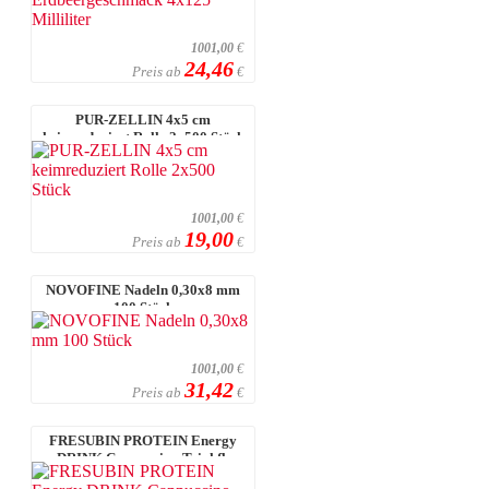
1001,00
€
24,46
Preis ab
€
PUR-ZELLIN 4x5 cm
keimreduziert Rolle 2x500 Stück
1001,00
€
19,00
Preis ab
€
NOVOFINE Nadeln 0,30x8 mm
100 Stück
1001,00
€
31,42
Preis ab
€
FRESUBIN PROTEIN Energy
DRINK Cappuccino Trinkfl.
4x200 Millilit ...