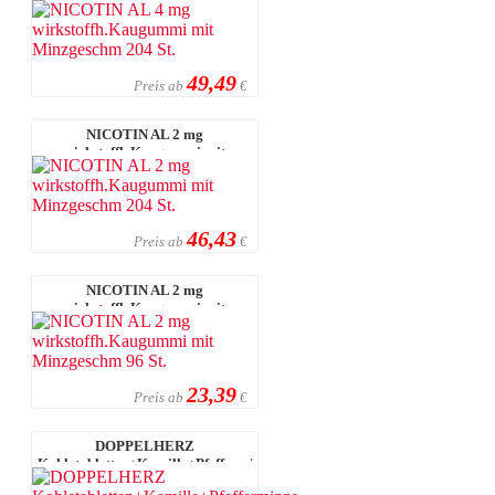
Minzgeschm 204 St.
49,49
Preis ab
€
NICOTIN AL 2 mg
wirkstoffh.Kaugummi mit
Minzgeschm 204 St.
46,43
Preis ab
€
NICOTIN AL 2 mg
wirkstoffh.Kaugummi mit
Minzgeschm 96 St.
23,39
Preis ab
€
DOPPELHERZ
Kohletabletten+Kamille+Pfefferminze
30 St.