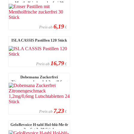
Mentholfrische zuckerfrei 30
Stück
6,19
Preis ab
€
ISLA CASSIS Pastillen 120 Stück
16,79
Preis ab
€
Dobensana Zuckerfrei
Zitronengeschmack 1,2mg/0,6mg
Lutschtablett ...
7,23
Preis ab
€
GeloRevoice H-tabl Hol-blü-Me-fr
3er Set 3x20 Stück