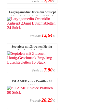
7,29
Preis ab
€
Laryngomedin Octenidin Antisept
2,6mg Lutschtabletten 24 Stück
12,64
Preis ab
€
Septolete mit Zitronen-Honig-
Geschmack 3mg/1mg
Lutschtabletten 1 ...
7,80
Preis ab
€
ISLA MED voice Pastillen 80
Stück
28,29
Preis ab
€