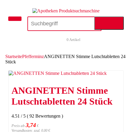
0
Artikel
Startseite
Pfefferminz
ANGINETTEN Stimme Lutschtabletten 24
Stück
ANGINETTEN Stimme
Lutschtabletten 24 Stück
4.51
/
5
(
92
Bewertungen
)
3,74
Preis ab
€
Versandkosten: zzgl. 0,00 €