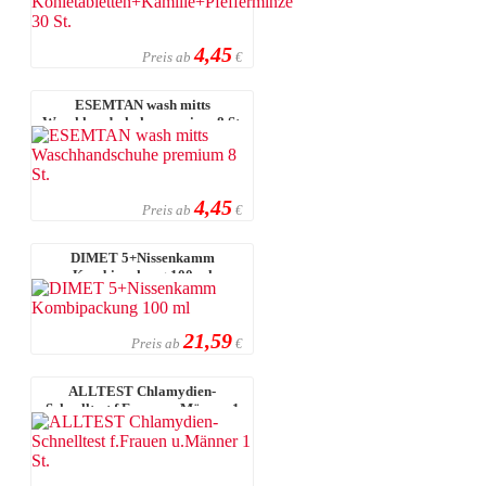
4,45
Preis ab
€
ESEMTAN wash mitts
Waschhandschuhe premium 8 St.
4,45
Preis ab
€
DIMET 5+Nissenkamm
Kombipackung 100 ml
21,59
Preis ab
€
ALLTEST Chlamydien-
Schnelltest f.Frauen u.Männer 1
St.