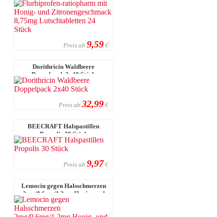
8,75mg ...
9,59
Preis ab
€
Dorithricin Waldbeere
Doppelpack 2x40 Stück
32,99
Preis ab
€
BEECRAFT Halspastillen
Propolis 30 Stück
9,97
Preis ab
€
Lemocin gegen Halsschmerzen
2mg/0,6mg/1,2mg Honig- und
Zitroneng ...