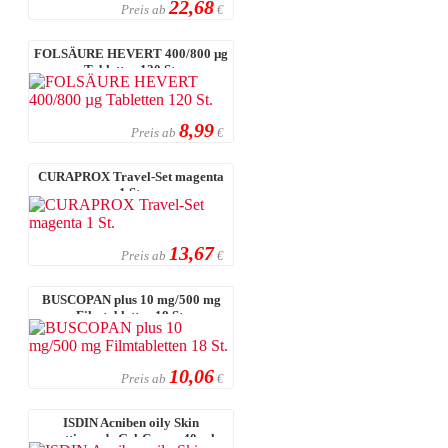
22,68
Preis ab
€
FOLSÄURE HEVERT 400/800 µg
Tabletten 120 St.
8,99
Preis ab
€
CURAPROX Travel-Set magenta
1 St.
13,67
Preis ab
€
BUSCOPAN plus 10 mg/500 mg
Filmtabletten 18 St.
10,06
Preis ab
€
ISDIN Acniben oily Skin
mattierende Gel-Creme 40 ml