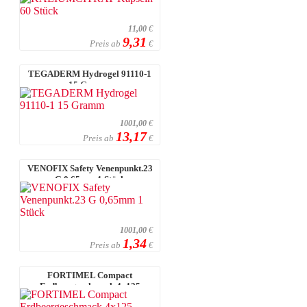
11,00
€
9,31
Preis ab
€
TEGADERM Hydrogel 91110-1
15 Gramm
1001,00
€
13,17
Preis ab
€
VENOFIX Safety Venenpunkt.23
G 0,65mm 1 Stück
1001,00
€
1,34
Preis ab
€
FORTIMEL Compact
Erdbeergeschmack 4x125
Milliliter