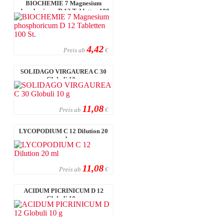
BIOCHEMIE 7 Magnesium
phosphoricum D 12 Tabletten 100
St.
4,42
Preis ab
€
SOLIDAGO VIRGAUREA C 30
Globuli 10 g
11,08
Preis ab
€
LYCOPODIUM C 12 Dilution 20
ml
11,08
Preis ab
€
ACIDUM PICRINICUM D 12
Globuli 10 g