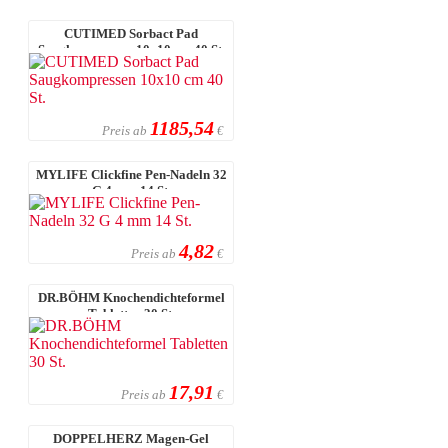
CUTIMED Sorbact Pad
Saugkompressen 10x10 cm 40 St.
1185,54
Preis ab
€
MYLIFE Clickfine Pen-Nadeln 32
G 4 mm 14 St.
4,82
Preis ab
€
DR.BÖHM Knochendichteformel
Tabletten 30 St.
17,91
Preis ab
€
DOPPELHERZ Magen-Gel