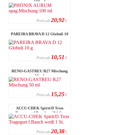
100 ml
20,92
Preis ab
€
PAREIRA BRAVA D 12 Globuli 10
g
10,51
Preis ab
€
RENO-GASTREU R27 Mischung
50 ml
15,25
Preis ab
€
ACCU-CHEK Spirit/D Tron
Tragegurt f.Bauch weiß 1 St.
20,38
Preis ab
€