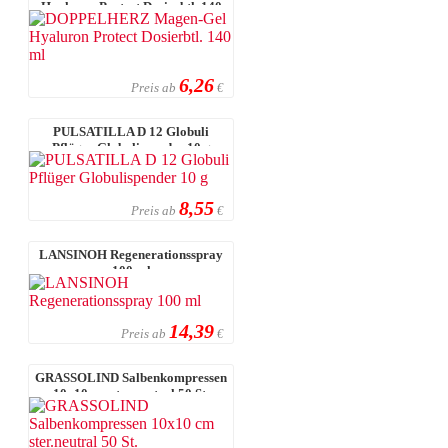
Hyaluron Protect Dosierbtl. 140
ml
6,26
Preis ab
€
PULSATILLA D 12 Globuli
Pflüger Globulispender 10 g
8,55
Preis ab
€
LANSINOH Regenerationsspray
100 ml
14,39
Preis ab
€
GRASSOLIND Salbenkompressen
10x10 cm ster.neutral 50 St.