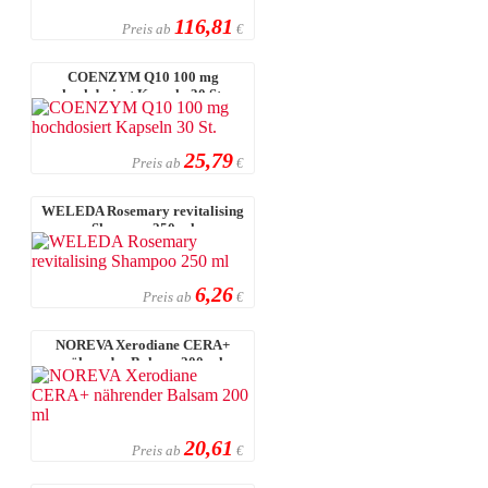
116,81
Preis ab
€
COENZYM Q10 100 mg
hochdosiert Kapseln 30 St.
25,79
Preis ab
€
WELEDA Rosemary revitalising
Shampoo 250 ml
6,26
Preis ab
€
NOREVA Xerodiane CERA+
nährender Balsam 200 ml
20,61
Preis ab
€