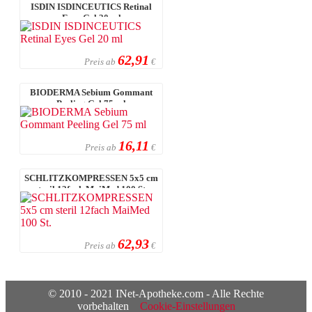
ISDIN ISDINCEUTICS Retinal
Eyes Gel 20 ml
62,91
Preis ab
€
BIODERMA Sebium Gommant
Peeling Gel 75 ml
16,11
Preis ab
€
SCHLITZKOMPRESSEN 5x5 cm
steril 12fach MaiMed 100 St.
62,93
Preis ab
€
© 2010 - 2021 INet-Apotheke.com - Alle Rechte
vorbehalten
Cookie-Einstellungen