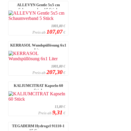
ALLEVYN Gentle 5x5 cm
Schaumverband 5 Stück
1001,00
€
107,07
Preis ab
€
KERRASOL Wundspüllösung 6x1
Liter
1001,00
€
207,30
Preis ab
€
KALIUMCITRAT Kapseln 60
Stück
11,00
€
9,31
Preis ab
€
TEGADERM Hydrogel 91110-1
15 Gramm