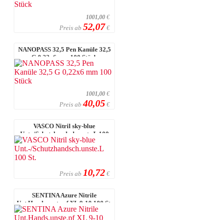
1001,00
€
52,07
Preis ab
€
NANOPASS 32,5 Pen Kanüle 32,5
G 0,22x6 mm 100 Stück
1001,00
€
40,05
Preis ab
€
VASCO Nitril sky-blue
Unt.-/Schutzhandsch.unste.L 100
St.
10,72
Preis ab
€
SENTINA Azure Nitrile
Unt.Hands.unste.pf XL 9-10 100 St.