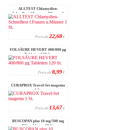
ALLTEST Chlamydien-
Schnelltest f.Frauen u.Männer 1
St.
22,68
Preis ab
€
FOLSÄURE HEVERT 400/800 µg
Tabletten 120 St.
8,99
Preis ab
€
CURAPROX Travel-Set magenta
1 St.
13,67
Preis ab
€
BUSCOPAN plus 10 mg/500 mg
Filmtabletten 18 St.