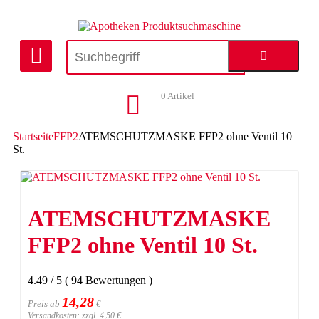
0
Artikel
Startseite
FFP2
ATEMSCHUTZMASKE FFP2 ohne Ventil 10
St.
ATEMSCHUTZMASKE
FFP2 ohne Ventil 10 St.
4.49
/
5
(
94
Bewertungen
)
14,28
Preis ab
€
Versandkosten: zzgl. 4,50 €