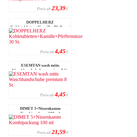
23,39
Preis ab
€
DOPPELHERZ
Kohletabletten+Kamille+Pfefferminze
30 St.
4,45
Preis ab
€
ESEMTAN wash mitts
Waschhandschuhe premium 8 St.
4,45
Preis ab
€
DIMET 5+Nissenkamm
Kombipackung 100 ml
21,59
Preis ab
€