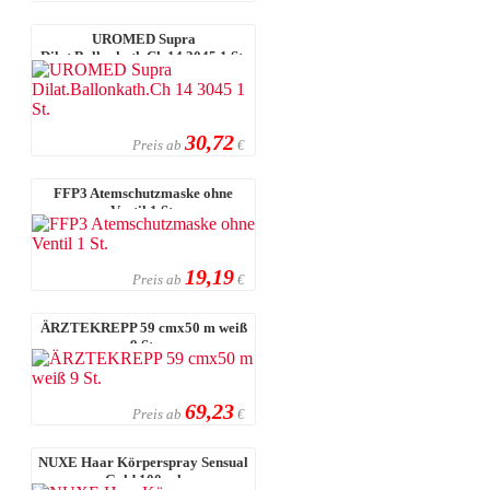
UROMED Supra
Dilat.Ballonkath.Ch 14 3045 1 St.
30,72
Preis ab
€
FFP3 Atemschutzmaske ohne
Ventil 1 St.
19,19
Preis ab
€
ÄRZTEKREPP 59 cmx50 m weiß
9 St.
69,23
Preis ab
€
NUXE Haar Körperspray Sensual
Gold 100 ml