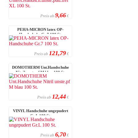
9,66
Preis ab
€
PEHA-MICRON latex OP-
Handschuhe Gr.7 100 St.
121,79
Preis ab
€
DOMOTHERM Unt.Handschuhe
Nitril unste.pf M blau 100 St.
12,44
Preis ab
€
VINYL Handschuhe ungepudert
Gr.L 100 St.
6,70
Preis ab
€