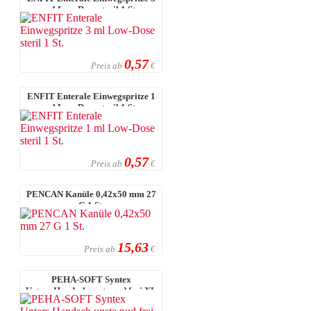
ml Low-Dose steril 1 St.
0,57
Preis ab
€
ENFIT Enterale Einwegspritze 1
ml Low-Dose steril 1 St.
0,57
Preis ab
€
PENCAN Kanüle 0,42x50 mm 27
G 1 St.
15,63
Preis ab
€
PEHA-SOFT Syntex
Unters.Handsch.unste.pud.frei XL
100 St.