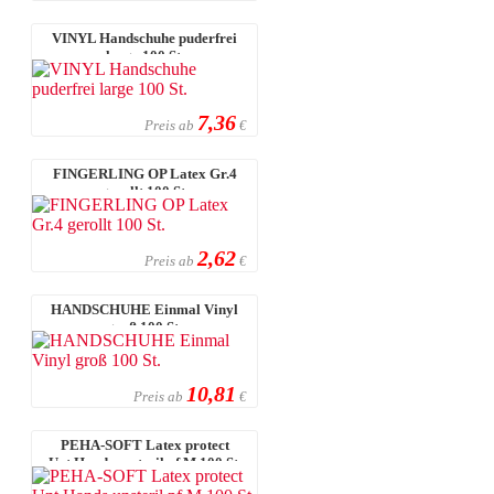
VINYL Handschuhe puderfrei
large 100 St.
7,36
Preis ab
€
FINGERLING OP Latex Gr.4
gerollt 100 St.
2,62
Preis ab
€
HANDSCHUHE Einmal Vinyl
groß 100 St.
10,81
Preis ab
€
PEHA-SOFT Latex protect
Unt.Hands.unsteril pf M 100 St.