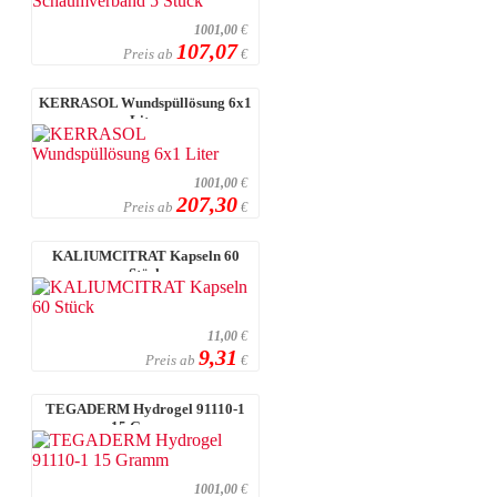
1001,00
€
107,07
Preis ab
€
KERRASOL Wundspüllösung 6x1
Liter
1001,00
€
207,30
Preis ab
€
KALIUMCITRAT Kapseln 60
Stück
11,00
€
9,31
Preis ab
€
TEGADERM Hydrogel 91110-1
15 Gramm
1001,00
€