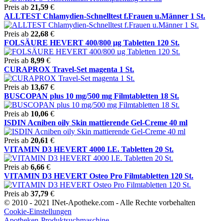
Preis ab
21,59
€
ALLTEST Chlamydien-Schnelltest f.Frauen u.Männer 1 St.
Preis ab
22,68
€
FOLSÄURE HEVERT 400/800 µg Tabletten 120 St.
Preis ab
8,99
€
CURAPROX Travel-Set magenta 1 St.
Preis ab
13,67
€
BUSCOPAN plus 10 mg/500 mg Filmtabletten 18 St.
Preis ab
10,06
€
ISDIN Acniben oily Skin mattierende Gel-Creme 40 ml
Preis ab
20,61
€
VITAMIN D3 HEVERT 4000 I.E. Tabletten 20 St.
Preis ab
6,66
€
VITAMIN D3 HEVERT Osteo Pro Filmtabletten 120 St.
Preis ab
37,79
€
© 2010 - 2021 INet-Apotheke.com - Alle Rechte vorbehalten
Cookie-Einstellungen
Apotheken-Produktsuchmaschine