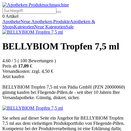
0
Artikel
Apotheke
Neue Apotheken-Produkte
Apotheken &
Shops
Kategorien
Neue Kategorien
Sale
BELLYBIOM Tropfen 7,5 ml
4.60
/
5
(
100
Bewertungen
)
Preis ab
17,09
€
Versandkosten: zzgl. 4,50 €
Jetzt kaufen
BELLYBIOM Tropfen 7,5 ml von Pädia GmbH (PZN 20000060)
günstig kaufen bei Fliegende-Pillen.de - seit über 10 Jahren Ihre
Versandapotheke. Günstig, diskret, sicher.
Sie sehen auf dieser Seite ein Angebot für BELLYBIOM Tropfen
7,5 ml aus dem vielseitigen Produktportfolio von Fliegende-Pillen.
Kompetenz bei der Produktverarbeitung ist eine Erklärung dafür,