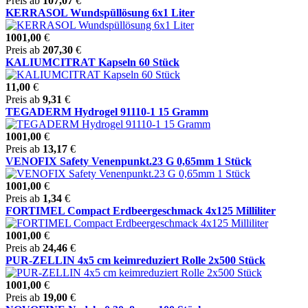
Preis ab
107,07
€
KERRASOL Wundspüllösung 6x1 Liter
1001,00
€
Preis ab
207,30
€
KALIUMCITRAT Kapseln 60 Stück
11,00
€
Preis ab
9,31
€
TEGADERM Hydrogel 91110-1 15 Gramm
1001,00
€
Preis ab
13,17
€
VENOFIX Safety Venenpunkt.23 G 0,65mm 1 Stück
1001,00
€
Preis ab
1,34
€
FORTIMEL Compact Erdbeergeschmack 4x125 Milliliter
1001,00
€
Preis ab
24,46
€
PUR-ZELLIN 4x5 cm keimreduziert Rolle 2x500 Stück
1001,00
€
Preis ab
19,00
€