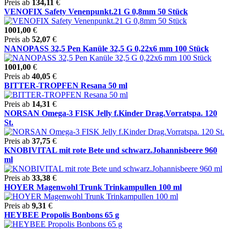
Preis ab
134,11
€
VENOFIX Safety Venenpunkt.21 G 0,8mm 50 Stück
1001,00
€
Preis ab
52,07
€
NANOPASS 32,5 Pen Kanüle 32,5 G 0,22x6 mm 100 Stück
1001,00
€
Preis ab
40,05
€
BITTER-TROPFEN Resana 50 ml
Preis ab
14,31
€
NORSAN Omega-3 FISK Jelly f.Kinder Drag.Vorratspa. 120
St.
Preis ab
37,75
€
KNOBIVITAL mit rote Bete und schwarz.Johannisbeere 960
ml
Preis ab
33,38
€
HOYER Magenwohl Trunk Trinkampullen 100 ml
Preis ab
9,31
€
HEYBEE Propolis Bonbons 65 g