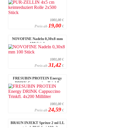
1001,00
€
19,00
Preis ab
€
NOVOFINE Nadeln 0,30x8 mm
100 Stück
1001,00
€
31,42
Preis ab
€
FRESUBIN PROTEIN Energy
DRINK Cappuccino Trinkfl.
4x200 Millilit ...
1001,00
€
24,59
Preis ab
€
BRAUN INJEKT Spritze 2 ml LL
zentrisch PVC-frei 100x2