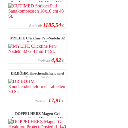
Saugkompressen 10x10 cm 40 St.
1185,54
Preis ab
€
MYLIFE Clickfine Pen-Nadeln 32
G 4 mm 14 St.
4,82
Preis ab
€
DR.BÖHM Knochendichteformel
Tabletten 30 St.
17,91
Preis ab
€
DOPPELHERZ Magen-Gel
Hyaluron Protect Dosierbtl. 140
ml