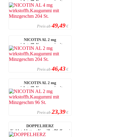
wirkstoffh.Kaugummi mit
Minzgeschm 204 St.
49,49
Preis ab
€
NICOTIN AL 2 mg
wirkstoffh.Kaugummi mit
Minzgeschm 204 St.
46,43
Preis ab
€
NICOTIN AL 2 mg
wirkstoffh.Kaugummi mit
Minzgeschm 96 St.
23,39
Preis ab
€
DOPPELHERZ
Kohletabletten+Kamille+Pfefferminze
30 St.