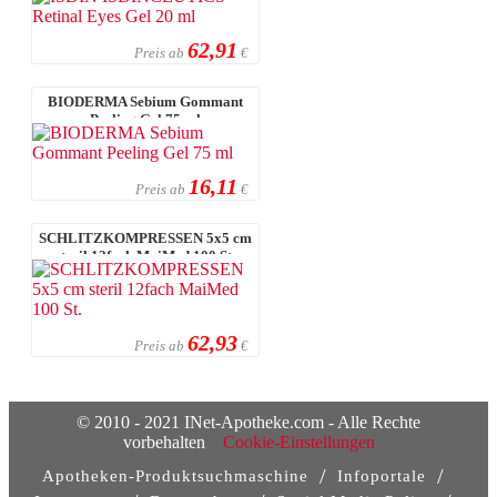
62,91
Preis ab
€
BIODERMA Sebium Gommant
Peeling Gel 75 ml
16,11
Preis ab
€
SCHLITZKOMPRESSEN 5x5 cm
steril 12fach MaiMed 100 St.
62,93
Preis ab
€
© 2010 - 2021 INet-Apotheke.com - Alle Rechte
vorbehalten
Cookie-Einstellungen
/
/
Apotheken-Produktsuchmaschine
Infoportale