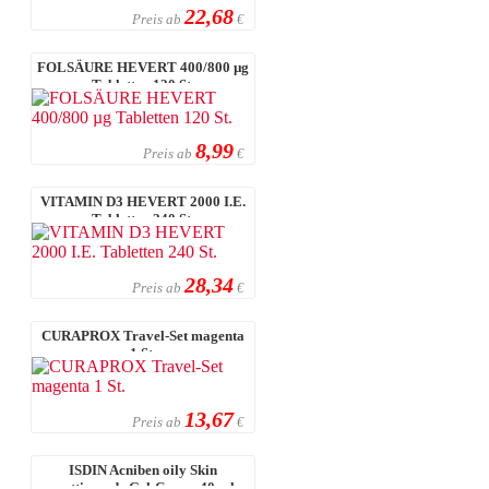
22,68
Preis ab
€
FOLSÄURE HEVERT 400/800 µg
Tabletten 120 St.
8,99
Preis ab
€
VITAMIN D3 HEVERT 2000 I.E.
Tabletten 240 St.
28,34
Preis ab
€
CURAPROX Travel-Set magenta
1 St.
13,67
Preis ab
€
ISDIN Acniben oily Skin
mattierende Gel-Creme 40 ml