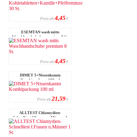
4,45
Preis ab
€
ESEMTAN wash mitts
Waschhandschuhe premium 8 St.
4,45
Preis ab
€
DIMET 5+Nissenkamm
Kombipackung 100 ml
21,59
Preis ab
€
ALLTEST Chlamydien-
Schnelltest f.Frauen u.Männer 1
St.