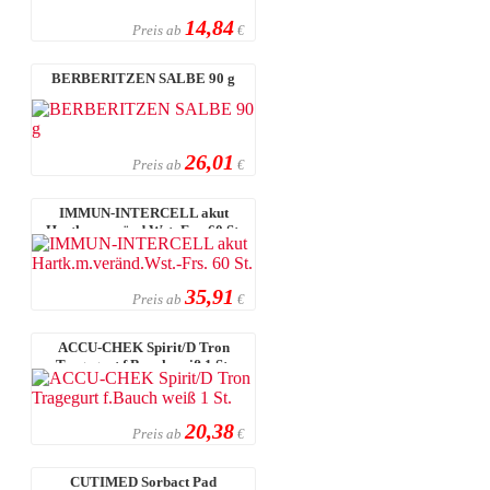
14,84
Preis ab
€
BERBERITZEN SALBE 90 g
26,01
Preis ab
€
IMMUN-INTERCELL akut
Hartk.m.veränd.Wst.-Frs. 60 St.
35,91
Preis ab
€
ACCU-CHEK Spirit/D Tron
Tragegurt f.Bauch weiß 1 St.
20,38
Preis ab
€
CUTIMED Sorbact Pad