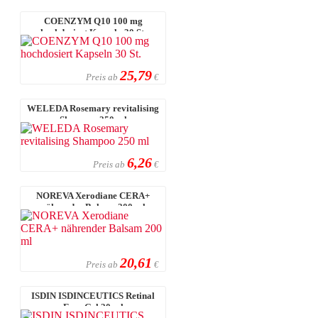
COENZYM Q10 100 mg
hochdosiert Kapseln 30 St.
25,79
Preis ab
€
WELEDA Rosemary revitalising
Shampoo 250 ml
6,26
Preis ab
€
NOREVA Xerodiane CERA+
nährender Balsam 200 ml
20,61
Preis ab
€
ISDIN ISDINCEUTICS Retinal
Eyes Gel 20 ml