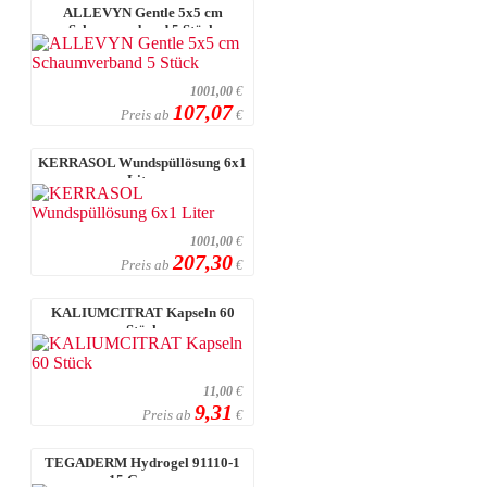
ALLEVYN Gentle 5x5 cm
Schaumverband 5 Stück
1001,00
€
107,07
Preis ab
€
KERRASOL Wundspüllösung 6x1
Liter
1001,00
€
207,30
Preis ab
€
KALIUMCITRAT Kapseln 60
Stück
11,00
€
9,31
Preis ab
€
TEGADERM Hydrogel 91110-1
15 Gramm