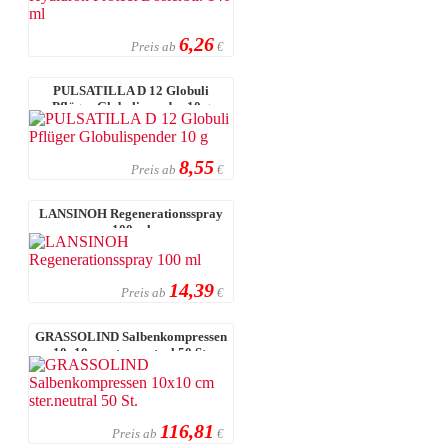
6,26
Preis ab
€
PULSATILLA D 12 Globuli
Pflüger Globulispender 10 g
8,55
Preis ab
€
LANSINOH Regenerationsspray
100 ml
14,39
Preis ab
€
GRASSOLIND Salbenkompressen
10x10 cm ster.neutral 50 St.
116,81
Preis ab
€