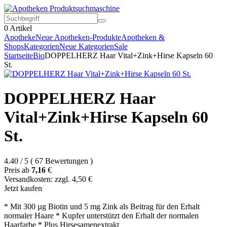
0
Artikel
Apotheke
Neue Apotheken-Produkte
Apotheken &
Shops
Kategorien
Neue Kategorien
Sale
Startseite
Bio
DOPPELHERZ Haar Vital+Zink+Hirse Kapseln 60
St.
DOPPELHERZ Haar
Vital+Zink+Hirse Kapseln 60
St.
4.40
/
5
(
67
Bewertungen
)
Preis ab
7,16
€
Versandkosten: zzgl. 4,50 €
Jetzt kaufen
* Mit 300 µg Biotin und 5 mg Zink als Beitrag für den Erhalt
normaler Haare * Kupfer unterstützt den Erhalt der normalen
Haarfarbe * Plus Hirsesamenextrakt