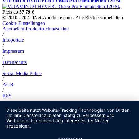
VITAMIN D3 HEVERT Osteo Pro Filmtabletten 120 St.
Preis ab
37,79
€
© 2010 - 2021 INet-Apotheke.com - Alle Rechte vorbehalten
Cookie-Einstellungen
Apotheken-Produktsuchmaschine
/
Infoportale
/
Impressum
/
Datenschutz
/
Social Media Police
/
AGB
/
RSS
Diese Seite nutzt Website-Tracking-Technologien von Dritten,
um ihre Dienste anzubieten, stetig zu verbessern und
Werbung entsprechend den Interessen der Nutzer
anzuzeigen.