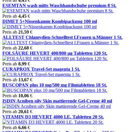
Preis ab
4,45
€
ESEMTAN wash mitts Waschhandschuhe premium 8 St.
Preis ab
4,45
€
DIMET 5+Nissenkamm Kombipackung 100 ml
Preis ab
21,59
€
ALLTEST Chlamydien-Schnelltest f.Frauen u.Männer 1 St.
Preis ab
22,68
€
FOLSÄURE HEVERT 400/800 µg Tabletten 120 St.
Preis ab
8,99
€
CURAPROX Travel-Set magenta 1 St.
Preis ab
13,67
€
BUSCOPAN plus 10 mg/500 mg Filmtabletten 18 St.
Preis ab
10,06
€
ISDIN Acniben oily Skin mattierende Gel-Creme 40 ml
Preis ab
20,61
€
VITAMIN D3 HEVERT 4000 I.E. Tabletten 20 St.
Preis ab
6,66
€