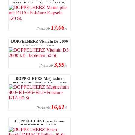
DHA+Folsäure Kapseln 120 St.
17,06
Preis ab
€
DOPPELHERZ Vitamin D3 2000
I.E. Tabletten 50 St.
3,99
Preis ab
€
DOPPELHERZ Magnesium
400+B1+B6+B12+Folsäure BTA
90 St.
16,61
Preis ab
€
DOPPELHERZ Eisen-Femin
DIRECT Pellets 20 St.