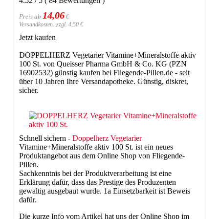
4.52
/
5
(
84
Bewertungen
)
14,06
Preis ab
€
Versandkosten: zzgl. 4,50 €
Jetzt kaufen
DOPPELHERZ Vegetarier Vitamine+Mineralstoffe aktiv
100 St. von Queisser Pharma GmbH & Co. KG (PZN
16902532) günstig kaufen bei Fliegende-Pillen.de - seit
über 10 Jahren Ihre Versandapotheke. Günstig, diskret,
sicher.
Schnell sichern -
Doppelherz
Vegetarier
Vitamine+Mineralstoffe aktiv 100 St. ist ein neues
Produktangebot aus dem Online Shop von Fliegende-
Pillen.
Sachkenntnis bei der Produktverarbeitung ist eine
Erklärung dafür, dass das Prestige des Produzenten
gewaltig ausgebaut wurde. 1a Einsetzbarkeit ist Beweis
dafür.
Die kurze Info vom Artikel hat uns der Online Shop im