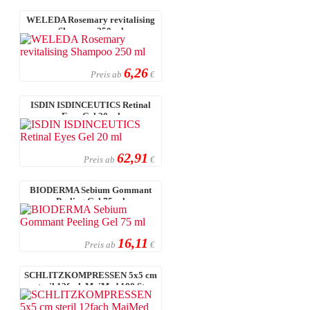
WELEDA Rosemary revitalising
Shampoo 250 ml
6,26
Preis ab
€
ISDIN ISDINCEUTICS Retinal
Eyes Gel 20 ml
62,91
Preis ab
€
BIODERMA Sebium Gommant
Peeling Gel 75 ml
16,11
Preis ab
€
SCHLITZKOMPRESSEN 5x5 cm
steril 12fach MaiMed 100 St.