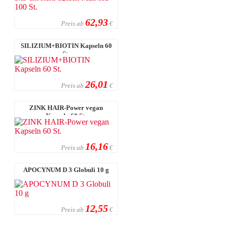
62,93
Preis ab
€
SILIZIUM+BIOTIN Kapseln 60
St.
26,01
Preis ab
€
ZINK HAIR-Power vegan
Kapseln 60 St.
16,16
Preis ab
€
APOCYNUM D 3 Globuli 10 g
12,55
Preis ab
€