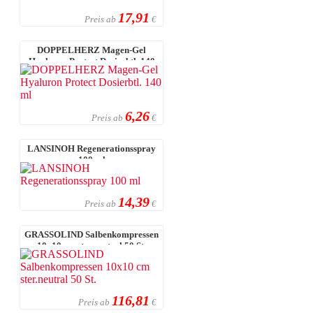
17,91
Preis ab
€
DOPPELHERZ Magen-Gel
Hyaluron Protect Dosierbtl. 140
ml
6,26
Preis ab
€
LANSINOH Regenerationsspray
100 ml
14,39
Preis ab
€
GRASSOLIND Salbenkompressen
10x10 cm ster.neutral 50 St.
116,81
Preis ab
€