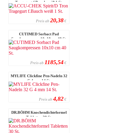
Tragegurt f.Bauch weiß 1 St.
20,38
Preis ab
€
CUTIMED Sorbact Pad
Saugkompressen 10x10 cm 40 St.
1185,54
Preis ab
€
MYLIFE Clickfine Pen-Nadeln 32
G 4 mm 14 St.
4,82
Preis ab
€
DR.BÖHM Knochendichteformel
Tabletten 30 St.