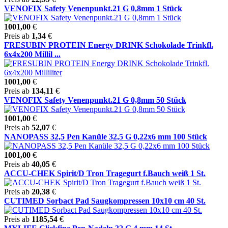
VENOFIX Safety Venenpunkt.21 G 0,8mm 1 Stück
1001,00
€
Preis ab
1,34
€
FRESUBIN PROTEIN Energy DRINK Schokolade Trinkfl.
6x4x200 Millil ...
1001,00
€
Preis ab
134,11
€
VENOFIX Safety Venenpunkt.21 G 0,8mm 50 Stück
1001,00
€
Preis ab
52,07
€
NANOPASS 32,5 Pen Kanüle 32,5 G 0,22x6 mm 100 Stück
1001,00
€
Preis ab
40,05
€
ACCU-CHEK Spirit/D Tron Tragegurt f.Bauch weiß 1 St.
Preis ab
20,38
€
CUTIMED Sorbact Pad Saugkompressen 10x10 cm 40 St.
Preis ab
1185,54
€