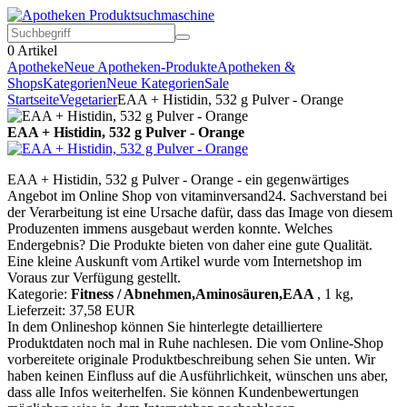
0
Artikel
Apotheke
Neue Apotheken-Produkte
Apotheken &
Shops
Kategorien
Neue Kategorien
Sale
Startseite
Vegetarier
EAA + Histidin, 532 g Pulver - Orange
EAA + Histidin, 532 g Pulver - Orange
EAA + Histidin, 532 g Pulver - Orange - ein gegenwärtiges
Angebot im Online Shop von vitaminversand24. Sachverstand bei
der Verarbeitung ist eine Ursache dafür, dass das Image von diesem
Produzenten immens ausgebaut werden konnte. Welches
Endergebnis? Die Produkte bieten von daher eine gute Qualität.
Eine kleine Auskunft vom Artikel wurde vom Internetshop im
Voraus zur Verfügung gestellt.
Kategorie:
Fitness / Abnehmen,Aminosäuren,EAA
, 1 kg,
Lieferzeit: 37,58 EUR
In dem Onlineshop können Sie hinterlegte detailliertere
Produktdaten noch mal in Ruhe nachlesen. Die vom Online-Shop
vorbereitete originale Produktbeschreibung sehen Sie unten. Wir
haben keinen Einfluss auf die Ausführlichkeit, wünschen uns aber,
dass alle Infos weiterhelfen. Sie können Kundenbewertungen