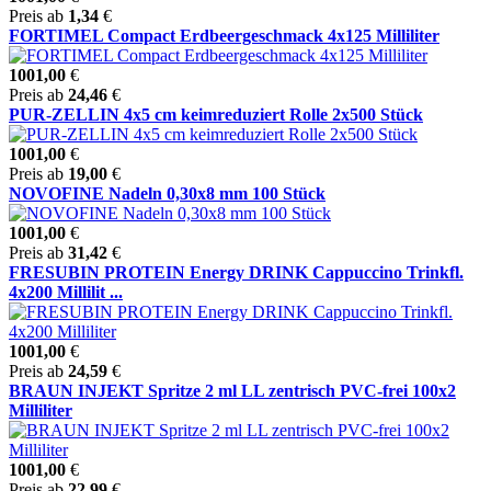
Preis ab
1,34
€
FORTIMEL Compact Erdbeergeschmack 4x125 Milliliter
1001,00
€
Preis ab
24,46
€
PUR-ZELLIN 4x5 cm keimreduziert Rolle 2x500 Stück
1001,00
€
Preis ab
19,00
€
NOVOFINE Nadeln 0,30x8 mm 100 Stück
1001,00
€
Preis ab
31,42
€
FRESUBIN PROTEIN Energy DRINK Cappuccino Trinkfl.
4x200 Millilit ...
1001,00
€
Preis ab
24,59
€
BRAUN INJEKT Spritze 2 ml LL zentrisch PVC-frei 100x2
Milliliter
1001,00
€
Preis ab
22,99
€