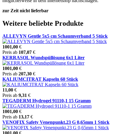
möglicherweise in dem Internetshop nachschlagen.
zur Zeit nicht lieferbar
Weitere beliebte Produkte
ALLEVYN Gentle 5x5 cm Schaumverband 5 Stück
1001,00
€
Preis ab
107,07
€
KERRASOL Wundspüllösung 6x1 Liter
1001,00
€
Preis ab
207,30
€
KALIUMCITRAT Kapseln 60 Stück
11,00
€
Preis ab
9,31
€
TEGADERM Hydrogel 91110-1 15 Gramm
1001,00
€
Preis ab
13,17
€
VENOFIX Safety Venenpunkt.23 G 0,65mm 1 Stück
1001,00
€