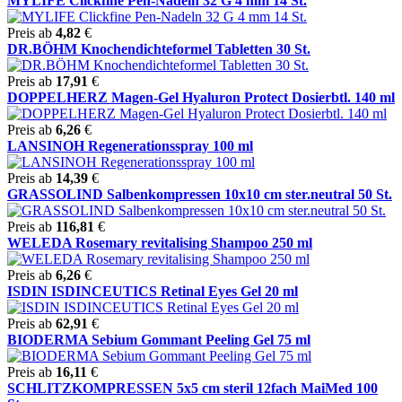
MYLIFE Clickfine Pen-Nadeln 32 G 4 mm 14 St.
Preis ab
4,82
€
DR.BÖHM Knochendichteformel Tabletten 30 St.
Preis ab
17,91
€
DOPPELHERZ Magen-Gel Hyaluron Protect Dosierbtl. 140 ml
Preis ab
6,26
€
LANSINOH Regenerationsspray 100 ml
Preis ab
14,39
€
GRASSOLIND Salbenkompressen 10x10 cm ster.neutral 50 St.
Preis ab
116,81
€
WELEDA Rosemary revitalising Shampoo 250 ml
Preis ab
6,26
€
ISDIN ISDINCEUTICS Retinal Eyes Gel 20 ml
Preis ab
62,91
€
BIODERMA Sebium Gommant Peeling Gel 75 ml
Preis ab
16,11
€
SCHLITZKOMPRESSEN 5x5 cm steril 12fach MaiMed 100