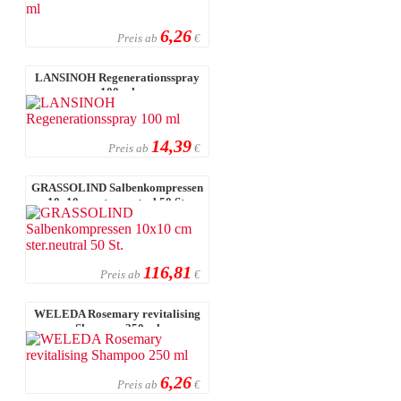
6,26
Preis ab
€
LANSINOH Regenerationsspray
100 ml
14,39
Preis ab
€
GRASSOLIND Salbenkompressen
10x10 cm ster.neutral 50 St.
116,81
Preis ab
€
WELEDA Rosemary revitalising
Shampoo 250 ml
6,26
Preis ab
€