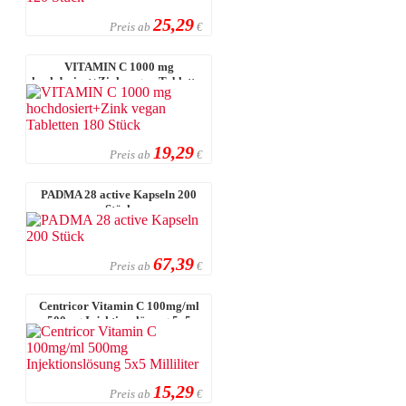
25,29
Preis ab
€
VITAMIN C 1000 mg
hochdosiert+Zink vegan Tabletten
180 Stück
19,29
Preis ab
€
PADMA 28 active Kapseln 200
Stück
67,39
Preis ab
€
Centricor Vitamin C 100mg/ml
500mg Injektionslösung 5x5
Millilit ...
15,29
Preis ab
€