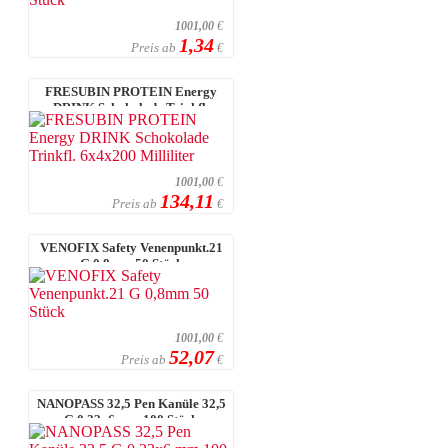
1001,00
€
1,34
Preis ab
€
FRESUBIN PROTEIN Energy
DRINK Schokolade Trinkfl.
6x4x200 Millil ...
1001,00
€
134,11
Preis ab
€
VENOFIX Safety Venenpunkt.21
G 0,8mm 50 Stück
1001,00
€
52,07
Preis ab
€
NANOPASS 32,5 Pen Kanüle 32,5
G 0,22x6 mm 100 Stück