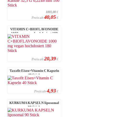
1001,00
€
40,05
Preis ab
€
VITAMIN C+BIOFLAVONOIDE
1000 mg vegan hochdosiert 180
Stück
20,39
Preis ab
€
Taxofit Eisen+Vitamin C Kapseln
40 Stück
4,93
Preis ab
€
KURKUMA KAPSELN liposomal
90 Stück