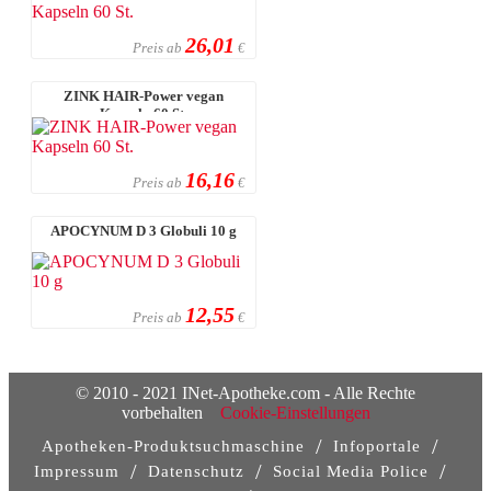
26,01
Preis ab
€
ZINK HAIR-Power vegan
Kapseln 60 St.
16,16
Preis ab
€
APOCYNUM D 3 Globuli 10 g
12,55
Preis ab
€
© 2010 - 2021 INet-Apotheke.com - Alle Rechte
vorbehalten
Cookie-Einstellungen
/
/
Apotheken-Produktsuchmaschine
Infoportale
/
/
/
Impressum
Datenschutz
Social Media Police