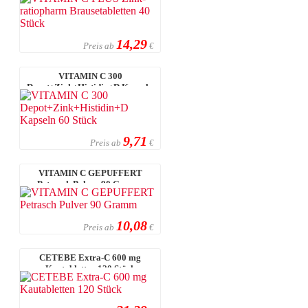
Stück
14,29
Preis ab
€
VITAMIN C 300
Depot+Zink+Histidin+D Kapseln
60 Stück
9,71
Preis ab
€
VITAMIN C GEPUFFERT
Petrasch Pulver 90 Gramm
10,08
Preis ab
€
CETEBE Extra-C 600 mg
Kautabletten 120 Stück