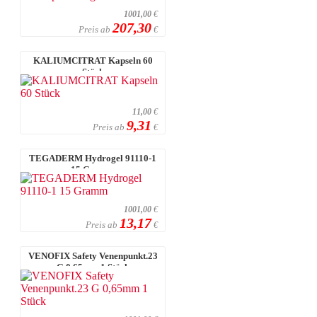
1001,00
€
207,30
Preis ab
€
KALIUMCITRAT Kapseln 60
Stück
11,00
€
9,31
Preis ab
€
TEGADERM Hydrogel 91110-1
15 Gramm
1001,00
€
13,17
Preis ab
€
VENOFIX Safety Venenpunkt.23
G 0,65mm 1 Stück