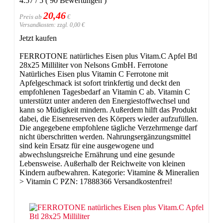
4.57
/
5
(
90
Bewertungen
)
20,46
Preis ab
€
Versandkosten: zzgl. 0,00 €
Jetzt kaufen
FERROTONE natürliches Eisen plus Vitam.C Apfel Btl
28x25 Milliliter von Nelsons GmbH. Ferrotone
Natürliches Eisen plus Vitamin C Ferrotone mit
Apfelgeschmack ist sofort trinkfertig und deckt den
empfohlenen Tagesbedarf an Vitamin C ab. Vitamin C
unterstützt unter anderen den Energiestoffwechsel und
kann so Müdigkeit mindern. Außerdem hilft das Produkt
dabei, die Eisenreserven des Körpers wieder aufzufüllen.
Die angegebene empfohlene tägliche Verzehrmenge darf
nicht überschritten werden. Nahrungsergänzungsmittel
sind kein Ersatz für eine ausgewogene und
abwechslungsreiche Ernährung und eine gesunde
Lebensweise. Außerhalb der Reichweite von kleinen
Kindern aufbewahren. Kategorie: Vitamine & Mineralien
> Vitamin C PZN: 17888366 Versandkostenfrei!