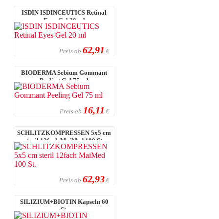
ISDIN ISDINCEUTICS Retinal
Eyes Gel 20 ml
62,91
Preis ab
€
BIODERMA Sebium Gommant
Peeling Gel 75 ml
16,11
Preis ab
€
SCHLITZKOMPRESSEN 5x5 cm
steril 12fach MaiMed 100 St.
62,93
Preis ab
€
SILIZIUM+BIOTIN Kapseln 60
St.