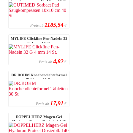
Saugkompressen 10x10 cm 40 St.
1185,54
Preis ab
€
MYLIFE Clickfine Pen-Nadeln 32
G 4 mm 14 St.
4,82
Preis ab
€
DR.BÖHM Knochendichteformel
Tabletten 30 St.
17,91
Preis ab
€
DOPPELHERZ Magen-Gel
Hyaluron Protect Dosierbtl. 140
ml