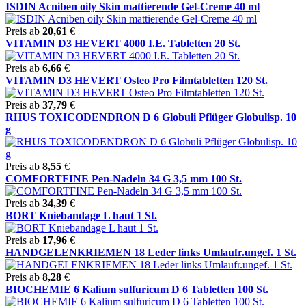
ISDIN Acniben oily Skin mattierende Gel-Creme 40 ml
Preis ab
20,61
€
VITAMIN D3 HEVERT 4000 I.E. Tabletten 20 St.
Preis ab
6,66
€
VITAMIN D3 HEVERT Osteo Pro Filmtabletten 120 St.
Preis ab
37,79
€
RHUS TOXICODENDRON D 6 Globuli Pflüger Globulisp. 10
g
Preis ab
8,55
€
COMFORTFINE Pen-Nadeln 34 G 3,5 mm 100 St.
Preis ab
34,39
€
BORT Kniebandage L haut 1 St.
Preis ab
17,96
€
HANDGELENKRIEMEN 18 Leder links Umlaufr.ungef. 1 St.
Preis ab
8,28
€
BIOCHEMIE 6 Kalium sulfuricum D 6 Tabletten 100 St.