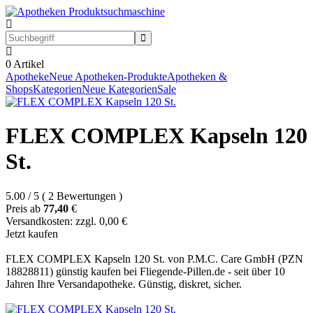
0
Artikel
Apotheke
Neue Apotheken-Produkte
Apotheken &
Shops
Kategorien
Neue Kategorien
Sale
FLEX COMPLEX Kapseln 120
St.
5.00
/
5
(
2
Bewertungen
)
Preis ab
77,40
€
Versandkosten: zzgl. 0,00 €
Jetzt kaufen
FLEX COMPLEX Kapseln 120 St. von P.M.C. Care GmbH (PZN
18828811) günstig kaufen bei Fliegende-Pillen.de - seit über 10
Jahren Ihre Versandapotheke. Günstig, diskret, sicher.