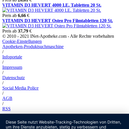
VITAMIN D3 HEVERT 4000 I.E. Tabletten 20 St.
Preis ab
6,66
€
VITAMIN D3 HEVERT Osteo Pro Filmtabletten 120 St.
Preis ab
37,79
€
© 2010 - 2021 INet-Apotheke.com - Alle Rechte vorbehalten
Cookie-Einstellungen
Apotheken-Produktsuchmaschine
/
Infoportale
/
Impressum
/
Datenschutz
/
Social Media Police
/
AGB
/
RSS
Diese Seite nutzt Website-Tracking-Technologien von Dritten,
um ihre Dienste anzubieten, stetig zu verbessern und