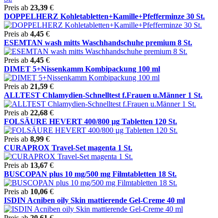
Preis ab
23,39
€
DOPPELHERZ Kohletabletten+Kamille+Pfefferminze 30 St.
Preis ab
4,45
€
ESEMTAN wash mitts Waschhandschuhe premium 8 St.
Preis ab
4,45
€
DIMET 5+Nissenkamm Kombipackung 100 ml
Preis ab
21,59
€
ALLTEST Chlamydien-Schnelltest f.Frauen u.Männer 1 St.
Preis ab
22,68
€
FOLSÄURE HEVERT 400/800 µg Tabletten 120 St.
Preis ab
8,99
€
CURAPROX Travel-Set magenta 1 St.
Preis ab
13,67
€
BUSCOPAN plus 10 mg/500 mg Filmtabletten 18 St.
Preis ab
10,06
€
ISDIN Acniben oily Skin mattierende Gel-Creme 40 ml
Preis ab
20,61
€