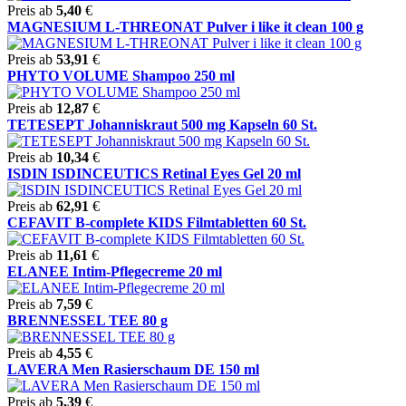
Preis ab
5,40
€
MAGNESIUM L-THREONAT Pulver i like it clean 100 g
Preis ab
53,91
€
PHYTO VOLUME Shampoo 250 ml
Preis ab
12,87
€
TETESEPT Johanniskraut 500 mg Kapseln 60 St.
Preis ab
10,34
€
ISDIN ISDINCEUTICS Retinal Eyes Gel 20 ml
Preis ab
62,91
€
CEFAVIT B-complete KIDS Filmtabletten 60 St.
Preis ab
11,61
€
ELANEE Intim-Pflegecreme 20 ml
Preis ab
7,59
€
BRENNESSEL TEE 80 g
Preis ab
4,55
€
LAVERA Men Rasierschaum DE 150 ml
Preis ab
5,39
€