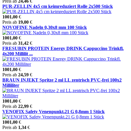
Preis ab
24,46
€
PUR-ZELLIN 4x5 cm keimreduziert Rolle 2x500 Stück
1001,00
€
Preis ab
19,00
€
NOVOFINE Nadeln 0,30x8 mm 100 Stück
1001,00
€
Preis ab
31,42
€
FRESUBIN PROTEIN Energy DRINK Cappuccino Trinkfl.
4x200 Millilit ...
1001,00
€
Preis ab
24,59
€
BRAUN INJEKT Spritze 2 ml LL zentrisch PVC-frei 100x2
Milliliter
1001,00
€
Preis ab
22,99
€
VENOFIX Safety Venenpunkt.21 G 0,8mm 1 Stück
1001,00
€
Preis ab
1,34
€