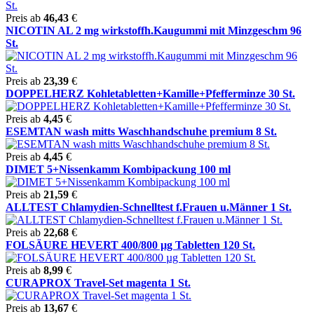
Preis ab
46,43
€
NICOTIN AL 2 mg wirkstoffh.Kaugummi mit Minzgeschm 96
St.
Preis ab
23,39
€
DOPPELHERZ Kohletabletten+Kamille+Pfefferminze 30 St.
Preis ab
4,45
€
ESEMTAN wash mitts Waschhandschuhe premium 8 St.
Preis ab
4,45
€
DIMET 5+Nissenkamm Kombipackung 100 ml
Preis ab
21,59
€
ALLTEST Chlamydien-Schnelltest f.Frauen u.Männer 1 St.
Preis ab
22,68
€
FOLSÄURE HEVERT 400/800 µg Tabletten 120 St.
Preis ab
8,99
€
CURAPROX Travel-Set magenta 1 St.
Preis ab
13,67
€