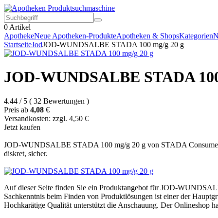
0
Artikel
Apotheke
Neue Apotheken-Produkte
Apotheken & Shops
Kategorien
N
Startseite
Jod
JOD-WUNDSALBE STADA 100 mg/g 20 g
JOD-WUNDSALBE STADA 100 
4.44
/
5
(
32
Bewertungen
)
Preis ab
4,08
€
Versandkosten: zzgl. 4,50 €
Jetzt kaufen
JOD-WUNDSALBE STADA 100 mg/g 20 g von STADA Consumer Health D
diskret, sicher.
Auf dieser Seite finden Sie ein Produktangebot für JOD-WUNDS
Sachkenntnis beim Finden von Produktlösungen ist einer der Hauptgr
Hochkarätige Qualität unterstützt die Anschauung. Der Onlineshop ha