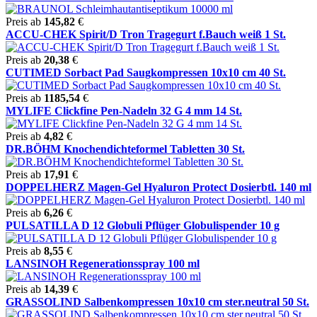
Preis ab
145,82
€
ACCU-CHEK Spirit/D Tron Tragegurt f.Bauch weiß 1 St.
Preis ab
20,38
€
CUTIMED Sorbact Pad Saugkompressen 10x10 cm 40 St.
Preis ab
1185,54
€
MYLIFE Clickfine Pen-Nadeln 32 G 4 mm 14 St.
Preis ab
4,82
€
DR.BÖHM Knochendichteformel Tabletten 30 St.
Preis ab
17,91
€
DOPPELHERZ Magen-Gel Hyaluron Protect Dosierbtl. 140 ml
Preis ab
6,26
€
PULSATILLA D 12 Globuli Pflüger Globulispender 10 g
Preis ab
8,55
€
LANSINOH Regenerationsspray 100 ml
Preis ab
14,39
€
GRASSOLIND Salbenkompressen 10x10 cm ster.neutral 50 St.