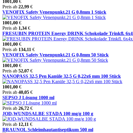
1001,00
€
Preis ab
22,99
€
VENOFIX Safety Venenpunkt.21 G 0,8mm 1 Stück
1001,00
€
Preis ab
1,34
€
FRESUBIN PROTEIN Energy DRINK Schokolade Trinkfl. 6x4x20
1001,00
€
Preis ab
134,11
€
VENOFIX Safety Venenpunkt.21 G 0,8mm 50 Stück
1001,00
€
Preis ab
52,07
€
NANOPASS 32,5 Pen Kanüle 32,5 G 0,22x6 mm 100 Stück
1001,00
€
Preis ab
40,05
€
SEPSO J Lösung 1000 ml
Preis ab
26,72
€
JOD-WUNDSALBE STADA 100 mg/g 100 g
Preis ab
12,11
€
BRAUNOL Schleimhautantiseptikum 500 ml