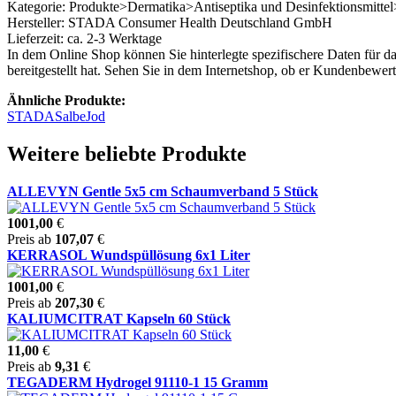
Kategorie: Produkte>Dermatika>Antiseptika und Desinfektionsmittel
Hersteller: STADA Consumer Health Deutschland GmbH
Lieferzeit: ca. 2-3 Werktage
In dem Online Shop können Sie hinterlegte spezifischere Daten für d
bereitgestellt hat. Sehen Sie in dem Internetshop, ob er Kundenbewe
Ähnliche Produkte:
STADA
Salbe
Jod
Weitere beliebte Produkte
ALLEVYN Gentle 5x5 cm Schaumverband 5 Stück
1001,00
€
Preis ab
107,07
€
KERRASOL Wundspüllösung 6x1 Liter
1001,00
€
Preis ab
207,30
€
KALIUMCITRAT Kapseln 60 Stück
11,00
€
Preis ab
9,31
€
TEGADERM Hydrogel 91110-1 15 Gramm