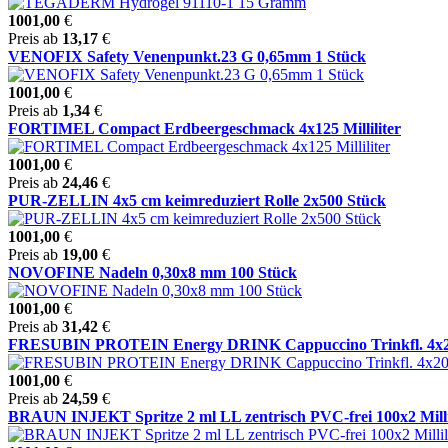
1001,00
€
Preis ab
13,17
€
VENOFIX Safety Venenpunkt.23 G 0,65mm 1 Stück
1001,00
€
Preis ab
1,34
€
FORTIMEL Compact Erdbeergeschmack 4x125 Milliliter
1001,00
€
Preis ab
24,46
€
PUR-ZELLIN 4x5 cm keimreduziert Rolle 2x500 Stück
1001,00
€
Preis ab
19,00
€
NOVOFINE Nadeln 0,30x8 mm 100 Stück
1001,00
€
Preis ab
31,42
€
FRESUBIN PROTEIN Energy DRINK Cappuccino Trinkfl. 4x200 M
1001,00
€
Preis ab
24,59
€
BRAUN INJEKT Spritze 2 ml LL zentrisch PVC-frei 100x2 Milli