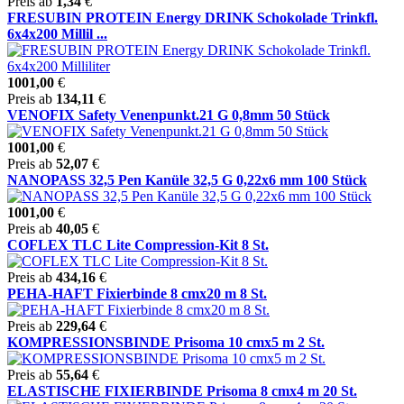
Preis ab
1,34
€
FRESUBIN PROTEIN Energy DRINK Schokolade Trinkfl.
6x4x200 Millil ...
1001,00
€
Preis ab
134,11
€
VENOFIX Safety Venenpunkt.21 G 0,8mm 50 Stück
1001,00
€
Preis ab
52,07
€
NANOPASS 32,5 Pen Kanüle 32,5 G 0,22x6 mm 100 Stück
1001,00
€
Preis ab
40,05
€
COFLEX TLC Lite Compression-Kit 8 St.
Preis ab
434,16
€
PEHA-HAFT Fixierbinde 8 cmx20 m 8 St.
Preis ab
229,64
€
KOMPRESSIONSBINDE Prisoma 10 cmx5 m 2 St.
Preis ab
55,64
€
ELASTISCHE FIXIERBINDE Prisoma 8 cmx4 m 20 St.