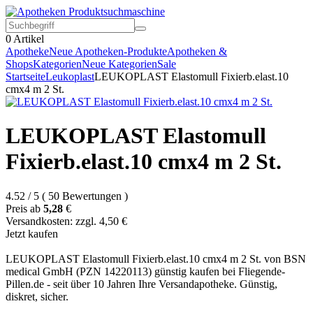
0
Artikel
Apotheke
Neue Apotheken-Produkte
Apotheken &
Shops
Kategorien
Neue Kategorien
Sale
Startseite
Leukoplast
LEUKOPLAST Elastomull Fixierb.elast.10
cmx4 m 2 St.
LEUKOPLAST Elastomull
Fixierb.elast.10 cmx4 m 2 St.
4.52
/
5
(
50
Bewertungen
)
Preis ab
5,28
€
Versandkosten: zzgl. 4,50 €
Jetzt kaufen
LEUKOPLAST Elastomull Fixierb.elast.10 cmx4 m 2 St. von BSN
medical GmbH (PZN 14220113) günstig kaufen bei Fliegende-
Pillen.de - seit über 10 Jahren Ihre Versandapotheke. Günstig,
diskret, sicher.