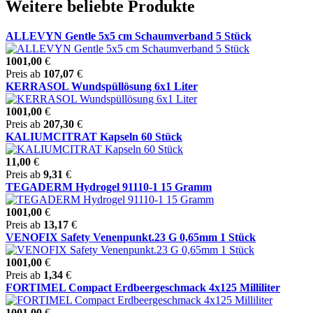
Weitere beliebte Produkte
ALLEVYN Gentle 5x5 cm Schaumverband 5 Stück
1001,00
€
Preis ab
107,07
€
KERRASOL Wundspüllösung 6x1 Liter
1001,00
€
Preis ab
207,30
€
KALIUMCITRAT Kapseln 60 Stück
11,00
€
Preis ab
9,31
€
TEGADERM Hydrogel 91110-1 15 Gramm
1001,00
€
Preis ab
13,17
€
VENOFIX Safety Venenpunkt.23 G 0,65mm 1 Stück
1001,00
€
Preis ab
1,34
€
FORTIMEL Compact Erdbeergeschmack 4x125 Milliliter
1001,00
€