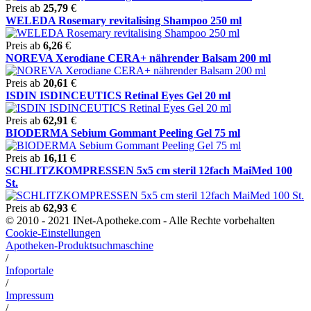
Preis ab
25,79
€
WELEDA Rosemary revitalising Shampoo 250 ml
Preis ab
6,26
€
NOREVA Xerodiane CERA+ nährender Balsam 200 ml
Preis ab
20,61
€
ISDIN ISDINCEUTICS Retinal Eyes Gel 20 ml
Preis ab
62,91
€
BIODERMA Sebium Gommant Peeling Gel 75 ml
Preis ab
16,11
€
SCHLITZKOMPRESSEN 5x5 cm steril 12fach MaiMed 100
St.
Preis ab
62,93
€
© 2010 - 2021 INet-Apotheke.com - Alle Rechte vorbehalten
Cookie-Einstellungen
Apotheken-Produktsuchmaschine
/
Infoportale
/
Impressum
/