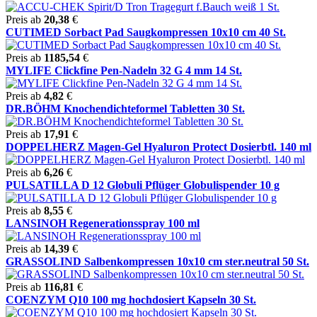
Preis ab
20,38
€
CUTIMED Sorbact Pad Saugkompressen 10x10 cm 40 St.
Preis ab
1185,54
€
MYLIFE Clickfine Pen-Nadeln 32 G 4 mm 14 St.
Preis ab
4,82
€
DR.BÖHM Knochendichteformel Tabletten 30 St.
Preis ab
17,91
€
DOPPELHERZ Magen-Gel Hyaluron Protect Dosierbtl. 140 ml
Preis ab
6,26
€
PULSATILLA D 12 Globuli Pflüger Globulispender 10 g
Preis ab
8,55
€
LANSINOH Regenerationsspray 100 ml
Preis ab
14,39
€
GRASSOLIND Salbenkompressen 10x10 cm ster.neutral 50 St.
Preis ab
116,81
€
COENZYM Q10 100 mg hochdosiert Kapseln 30 St.