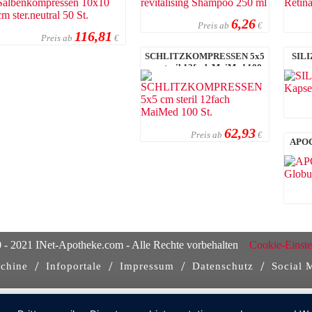
6,26
Preis ab
€
116,81
Preis ab
€
SCHLITZKOMPRESSEN 5x5
SILI
cm steril 12fach MaiMed 100
St.
62,93
Preis ab
€
APOC
 - 2021 INet-Apotheke.com - Alle Rechte vorbehalten
Cookie-Einste
/
/
/
/
chine
Infoportale
Impressum
Datenschutz
Social 