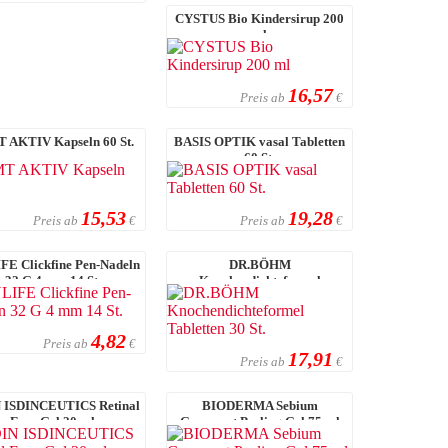
CYSTUS Bio Kindersirup 200
ml
16,57
Preis ab
€
 AKTIV Kapseln 60 St.
BASIS OPTIK vasal Tabletten
60 St.
15,53
19,28
Preis ab
Preis ab
€
€
E Clickfine Pen-Nadeln
DR.BÖHM
32 G 4 mm 14 St.
Knochendichteformel
Tabletten 30 St.
4,82
Preis ab
€
17,91
Preis ab
€
 ISDINCEUTICS Retinal
BIODERMA Sebium
Eyes Gel 20 ml
Gommant Peeling Gel 75 ml