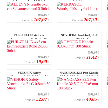
Schaumverband 5 Stück
6x1 Liter
1001,00
€
1001,00
€
107,07
207,30
Preis ab
Preis ab
€
€
PUR-ZELLIN 4x5 cm
NOVOFINE Nadeln 0,30x8
keimreduziert Rolle 2x500
mm 100 Stück
Stück
1001,00
€
31,42
1001,00
€
Preis ab
€
19,00
Preis ab
€
VENOFIX Safety
NANOPASS 32,5 Pen Kanüle
Venenpunkt.21 G 0,8mm 50
32,5 G 0,22x6 mm 100 Stück
Stück
1001,00
€
1001,00
€
52,07
40,05
Preis ab
Preis ab
€
€