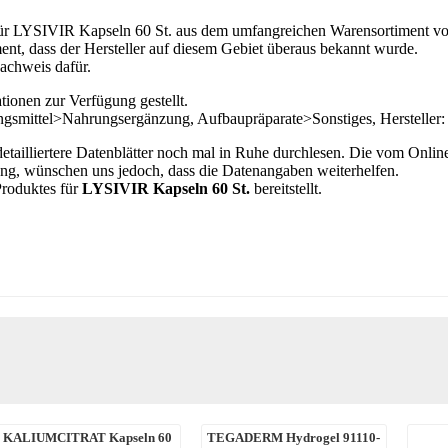
 für LYSIVIR Kapseln 60 St. aus dem umfangreichen Warensortiment vo
nt, dass der Hersteller auf diesem Gebiet überaus bekannt wurde.
Nachweis dafür.
ionen zur Verfügung gestellt.
gsmittel>Nahrungsergänzung, Aufbaupräparate>Sonstiges, Hersteller
 detailliertere Datenblätter noch mal in Ruhe durchlesen. Die vom Onli
ng, wünschen uns jedoch, dass die Datenangaben weiterhelfen.
Produktes für
LYSIVIR Kapseln 60 St.
bereitstellt.
KALIUMCITRAT Kapseln 60
TEGADERM Hydrogel 91110-