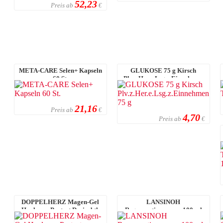
52,23
Preis ab
€
META-CARE Selen+ Kapseln
GLUKOSE 75 g Kirsch
60 St.
Plv.z.Her.e.Lsg.z.Einnehmen
75 g
21,16
Preis ab
€
4,70
Preis ab
€
DOPPELHERZ Magen-Gel
LANSINOH
Hyaluron Protect Dosierbtl.
Regenerationsspray 100 ml
140 ml