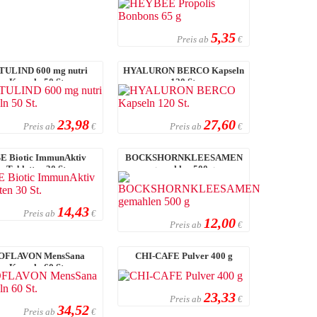
5,35
Preis ab
€
TULIND 600 mg nutri
HYALURON BERCO Kapseln
Kapseln 50 St.
120 St.
23,98
27,60
Preis ab
Preis ab
€
€
E Biotic ImmunAktiv
BOCKSHORNKLEESAMEN
Tabletten 30 St.
gemahlen 500 g
14,43
Preis ab
€
12,00
Preis ab
€
SOFLAVON MensSana
CHI-CAFE Pulver 400 g
Kapseln 60 St.
23,33
Preis ab
€
34,52
Preis ab
€