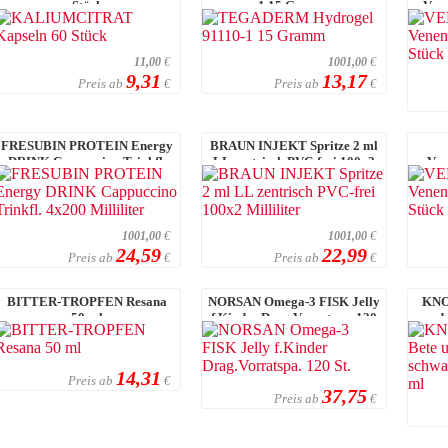
Stück
1 15 Gramm
Ven
11,00
€
1001,00
€
9,31
13,17
Preis ab
Preis ab
€
€
FRESUBIN PROTEIN Energy
BRAUN INJEKT Spritze 2 ml
DRINK Cappuccino Trinkfl.
LL zentrisch PVC-frei 100x2
Ven
4x200 Millilit ...
Milliliter
1001,00
€
1001,00
€
24,59
22,99
Preis ab
Preis ab
€
€
BITTER-TROPFEN Resana
NORSAN Omega-3 FISK Jelly
KNO
50 ml
f.Kinder Drag.Vorratspa. 120
und
St.
14,31
Preis ab
€
37,75
Preis ab
€