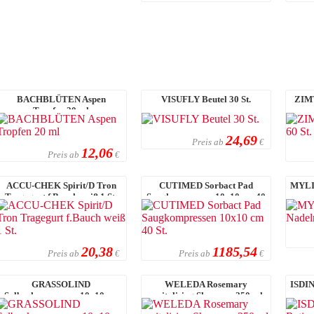
BACHBLÜTEN Aspen
VISUFLY Beutel 30 St.
ZIMT
Tropfen 20 ml
24,69
Preis ab
€
12,06
Preis ab
€
ACCU-CHEK Spirit/D Tron
CUTIMED Sorbact Pad
MYLIF
Tragegurt f.Bauch weiß 1 St.
Saugkompressen 10x10 cm 40
St.
20,38
1185,54
Preis ab
Preis ab
€
€
GRASSOLIND
WELEDA Rosemary
ISDIN
Salbenkompressen 10x10 cm
revitalising Shampoo 250 ml
ster.neutral 50 St.