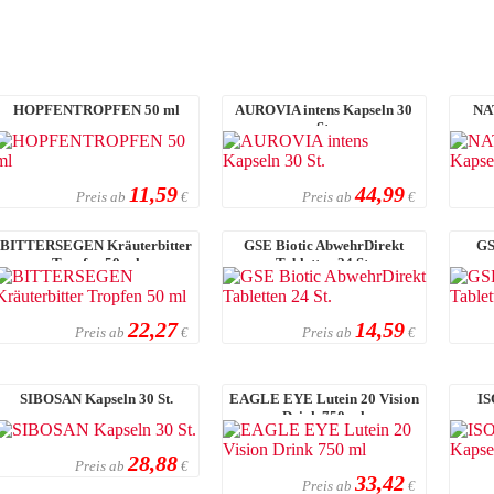
HOPFENTROPFEN 50 ml
AUROVIA intens Kapseln 30
NA
St.
11,59
44,99
Preis ab
Preis ab
€
€
BITTERSEGEN Kräuterbitter
GSE Biotic AbwehrDirekt
GS
Tropfen 50 ml
Tabletten 24 St.
22,27
14,59
Preis ab
Preis ab
€
€
SIBOSAN Kapseln 30 St.
EAGLE EYE Lutein 20 Vision
I
Drink 750 ml
28,88
Preis ab
€
33,42
Preis ab
€