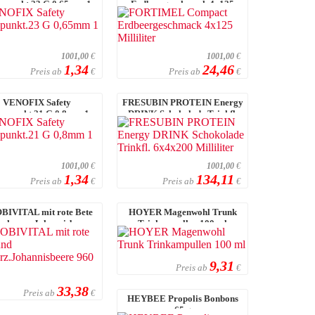
enpunkt.23 G 0,65mm 1
Erdbeergeschmack 4x125
Stück
Milliliter
1001,00
€
1001,00
€
1,34
24,46
Preis ab
Preis ab
€
€
VENOFIX Safety
FRESUBIN PROTEIN Energy
enpunkt.21 G 0,8mm 1
DRINK Schokolade Trinkfl.
Stück
6x4x200 Millil ...
1001,00
€
1001,00
€
1,34
134,11
Preis ab
Preis ab
€
€
BIVITAL mit rote Bete
HOYER Magenwohl Trunk
 schwarz.Johannisbeere
Trinkampullen 100 ml
960 ml
9,31
Preis ab
€
33,38
Preis ab
€
HEYBEE Propolis Bonbons
65 g