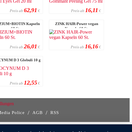
62,91
16,11
Preis ab
Preis ab
€
€
ZIUM+BIOTIN Kapseln
ZINK HAIR-Power vegan
60 St.
Kapseln 60 St.
26,01
16,16
Preis ab
Preis ab
€
€
YNUM D 3 Globuli 10 g
12,55
Preis ab
€
llungen
/
/
Media Police
AGB
RSS