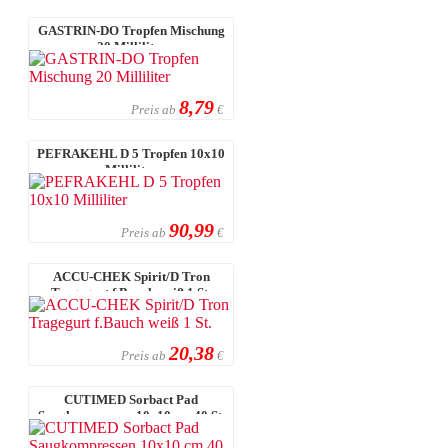
GASTRIN-DO Tropfen Mischung
20 Milliliter
8,79
Preis ab
€
PEFRAKEHL D 5 Tropfen 10x10
Milliliter
90,99
Preis ab
€
ACCU-CHEK Spirit/D Tron
Tragegurt f.Bauch weiß 1 St.
20,38
Preis ab
€
CUTIMED Sorbact Pad
Saugkompressen 10x10 cm 40 St.