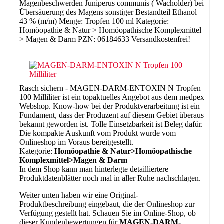
Magenbeschwerden Juniperus communis ( Wacholder) bei
Übersäuerung des Magens sonstiger Bestandteil Ethanol
43 % (m/m) Menge: Tropfen 100 ml Kategorie:
Homöopathie & Natur > Homöopathische Komplexmittel
> Magen & Darm PZN: 06184633 Versandkostenfrei!
Rasch sichern - MAGEN-DARM-ENTOXIN N Tropfen
100 Milliliter ist ein topaktuelles Angebot aus dem medpex
Webshop. Know-how bei der Produktverarbeitung ist ein
Fundament, dass der Produzent auf diesem Gebiet überaus
bekannt geworden ist. Tolle Einsetzbarkeit ist Beleg dafür.
Die kompakte Auskunft vom Produkt wurde vom
Onlineshop im Voraus bereitgestellt.
Kategorie:
Homöopathie & Natur>Homöopathische
Komplexmittel>Magen & Darm
In dem Shop kann man hinterlegte detailliertere
Produktdatenblätter noch mal in aller Ruhe nachschlagen.
Weiter unten haben wir eine Original-
Produktbeschreibung eingebaut, die der Onlineshop zur
Verfügung gestellt hat. Schauen Sie im Online-Shop, ob
dieser Kundenbewertungen für
MAGEN-DARM-