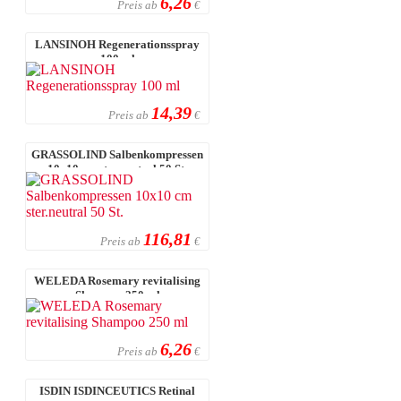
6,26
Preis ab
€
LANSINOH Regenerationsspray
100 ml
14,39
Preis ab
€
GRASSOLIND Salbenkompressen
10x10 cm ster.neutral 50 St.
116,81
Preis ab
€
WELEDA Rosemary revitalising
Shampoo 250 ml
6,26
Preis ab
€
ISDIN ISDINCEUTICS Retinal