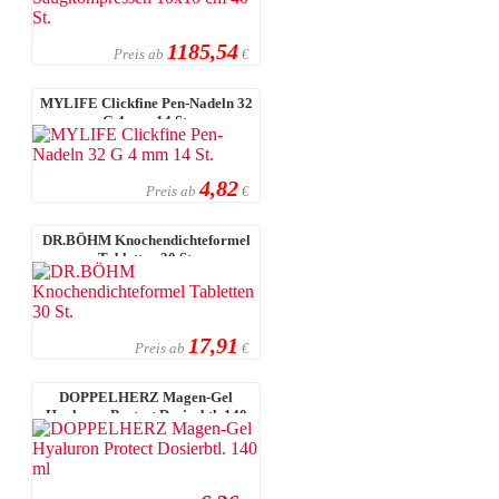
1185,54
Preis ab
€
MYLIFE Clickfine Pen-Nadeln 32
G 4 mm 14 St.
4,82
Preis ab
€
DR.BÖHM Knochendichteformel
Tabletten 30 St.
17,91
Preis ab
€
DOPPELHERZ Magen-Gel
Hyaluron Protect Dosierbtl. 140
ml