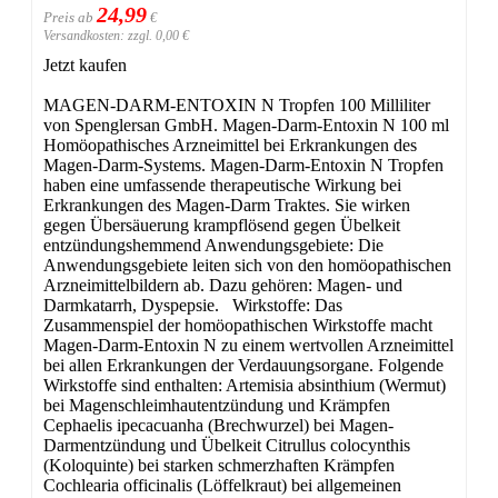
24,99
Preis ab
€
Versandkosten: zzgl. 0,00 €
Jetzt kaufen
MAGEN-DARM-ENTOXIN N Tropfen 100 Milliliter
von Spenglersan GmbH. Magen-Darm-Entoxin N 100 ml
Homöopathisches Arzneimittel bei Erkrankungen des
Magen-Darm-Systems. Magen-Darm-Entoxin N Tropfen
haben eine umfassende therapeutische Wirkung bei
Erkrankungen des Magen-Darm Traktes. Sie wirken
gegen Übersäuerung krampflösend gegen Übelkeit
entzündungshemmend Anwendungsgebiete: Die
Anwendungsgebiete leiten sich von den homöopathischen
Arzneimittelbildern ab. Dazu gehören: Magen- und
Darmkatarrh, Dyspepsie. Wirkstoffe: Das
Zusammenspiel der homöopathischen Wirkstoffe macht
Magen-Darm-Entoxin N zu einem wertvollen Arzneimittel
bei allen Erkrankungen der Verdauungsorgane. Folgende
Wirkstoffe sind enthalten: Artemisia absinthium (Wermut)
bei Magenschleimhautentzündung und Krämpfen
Cephaelis ipecacuanha (Brechwurzel) bei Magen-
Darmentzündung und Übelkeit Citrullus colocynthis
(Koloquinte) bei starken schmerzhaften Krämpfen
Cochlearia officinalis (Löffelkraut) bei allgemeinen