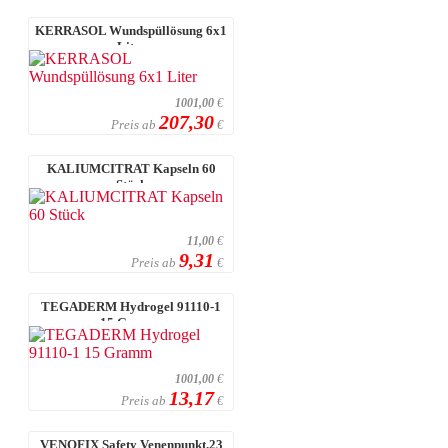
KERRASOL Wundspüllösung 6x1
Liter
1001,00
€
207,30
Preis ab
€
KALIUMCITRAT Kapseln 60
Stück
11,00
€
9,31
Preis ab
€
TEGADERM Hydrogel 91110-1
15 Gramm
1001,00
€
13,17
Preis ab
€
VENOFIX Safety Venenpunkt.23