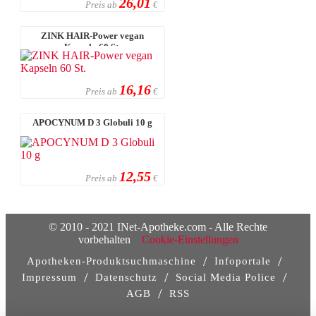
26,01
Preis ab
€
ZINK HAIR-Power vegan
Kapseln 60 St.
16,16
Preis ab
€
APOCYNUM D 3 Globuli 10 g
12,55
Preis ab
€
© 2010 - 2021 INet-Apotheke.com - Alle Rechte
vorbehalten
Cookie-Einstellungen
/
/
Apotheken-Produktsuchmaschine
Infoportale
/
/
/
Impressum
Datenschutz
Social Media Police
/
AGB
RSS