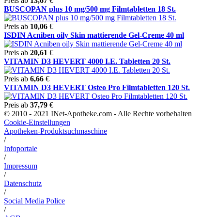
Preis ab
13,67
€
BUSCOPAN plus 10 mg/500 mg Filmtabletten 18 St.
Preis ab
10,06
€
ISDIN Acniben oily Skin mattierende Gel-Creme 40 ml
Preis ab
20,61
€
VITAMIN D3 HEVERT 4000 I.E. Tabletten 20 St.
Preis ab
6,66
€
VITAMIN D3 HEVERT Osteo Pro Filmtabletten 120 St.
Preis ab
37,79
€
© 2010 - 2021 INet-Apotheke.com - Alle Rechte vorbehalten
Cookie-Einstellungen
Apotheken-Produktsuchmaschine
/
Infoportale
/
Impressum
/
Datenschutz
/
Social Media Police
/