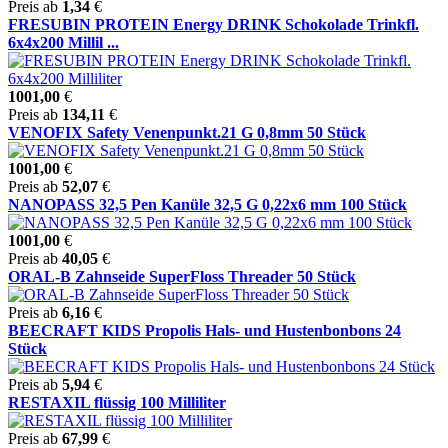
Preis ab
1,34
€
FRESUBIN PROTEIN Energy DRINK Schokolade Trinkfl.
6x4x200 Millil ...
1001,00
€
Preis ab
134,11
€
VENOFIX Safety Venenpunkt.21 G 0,8mm 50 Stück
1001,00
€
Preis ab
52,07
€
NANOPASS 32,5 Pen Kanüle 32,5 G 0,22x6 mm 100 Stück
1001,00
€
Preis ab
40,05
€
ORAL-B Zahnseide SuperFloss Threader 50 Stück
Preis ab
6,16
€
BEECRAFT KIDS Propolis Hals- und Hustenbonbons 24
Stück
Preis ab
5,94
€
RESTAXIL flüssig 100 Milliliter
Preis ab
67,99
€