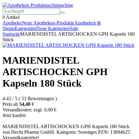
0
Artikel
Apotheke
Neue Apotheken-Produkte
Apotheken &
Shops
Kategorien
Neue Kategorien
Sale
Startseite
MARIENDISTEL ARTISCHOCKEN GPH Kapseln 180
Stück
MARIENDISTEL
ARTISCHOCKEN GPH
Kapseln 180 Stück
4.43
/
5
(
53
Bewertungen
)
Preis ab
54,40
€
Versandkosten: zzgl. 0,00 €
Jetzt kaufen
MARIENDISTEL ARTISCHOCKEN GPH Kapseln 180 Stück
von Hecht Pharma GmbH. Kategorie: Sonstiges PZN: 13894625
Versandkostenfrei!