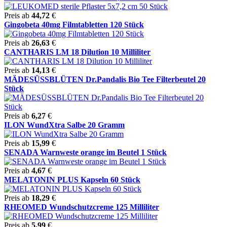
Preis ab
44,72
€
Gingobeta 40mg Filmtabletten 120 Stück
Preis ab
26,63
€
CANTHARIS LM 18 Dilution 10 Milliliter
Preis ab
14,13
€
MÄDESÜSSBLÜTEN Dr.Pandalis Bio Tee Filterbeutel 20
Stück
Preis ab
6,27
€
ILON WundXtra Salbe 20 Gramm
Preis ab
15,99
€
SENADA Warnweste orange im Beutel 1 Stück
Preis ab
4,67
€
MELATONIN PLUS Kapseln 60 Stück
Preis ab
18,29
€
RHEOMED Wundschutzcreme 125 Milliliter
Preis ab
5,99
€