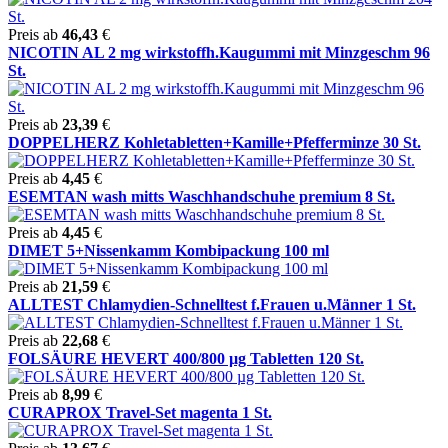
Preis ab
46,43
€
NICOTIN AL 2 mg wirkstoffh.Kaugummi mit Minzgeschm 96
St.
Preis ab
23,39
€
DOPPELHERZ Kohletabletten+Kamille+Pfefferminze 30 St.
Preis ab
4,45
€
ESEMTAN wash mitts Waschhandschuhe premium 8 St.
Preis ab
4,45
€
DIMET 5+Nissenkamm Kombipackung 100 ml
Preis ab
21,59
€
ALLTEST Chlamydien-Schnelltest f.Frauen u.Männer 1 St.
Preis ab
22,68
€
FOLSÄURE HEVERT 400/800 µg Tabletten 120 St.
Preis ab
8,99
€
CURAPROX Travel-Set magenta 1 St.