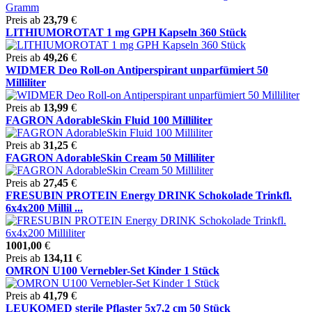
Preis ab
23,79
€
LITHIUMOROTAT 1 mg GPH Kapseln 360 Stück
Preis ab
49,26
€
WIDMER Deo Roll-on Antiperspirant unparfümiert 50
Milliliter
Preis ab
13,99
€
FAGRON AdorableSkin Fluid 100 Milliliter
Preis ab
31,25
€
FAGRON AdorableSkin Cream 50 Milliliter
Preis ab
27,45
€
FRESUBIN PROTEIN Energy DRINK Schokolade Trinkfl.
6x4x200 Millil ...
1001,00
€
Preis ab
134,11
€
OMRON U100 Vernebler-Set Kinder 1 Stück
Preis ab
41,79
€
LEUKOMED sterile Pflaster 5x7,2 cm 50 Stück