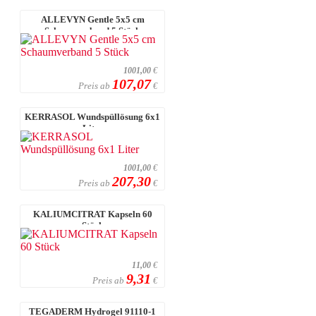
ALLEVYN Gentle 5x5 cm
Schaumverband 5 Stück
1001,00
€
107,07
Preis ab
€
KERRASOL Wundspüllösung 6x1
Liter
1001,00
€
207,30
Preis ab
€
KALIUMCITRAT Kapseln 60
Stück
11,00
€
9,31
Preis ab
€
TEGADERM Hydrogel 91110-1