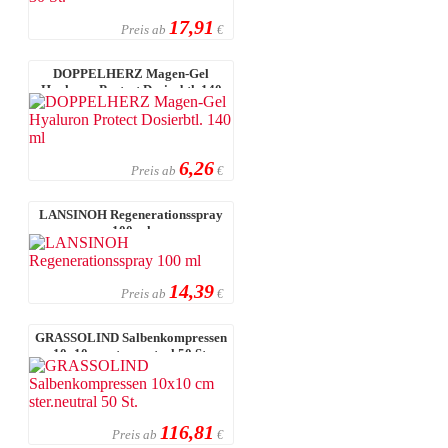
17,91
Preis ab
€
DOPPELHERZ Magen-Gel
Hyaluron Protect Dosierbtl. 140
ml
6,26
Preis ab
€
LANSINOH Regenerationsspray
100 ml
14,39
Preis ab
€
GRASSOLIND Salbenkompressen
10x10 cm ster.neutral 50 St.
116,81
Preis ab
€