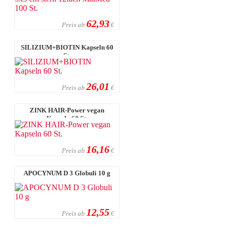
62,93
Preis ab
€
SILIZIUM+BIOTIN Kapseln 60
St.
26,01
Preis ab
€
ZINK HAIR-Power vegan
Kapseln 60 St.
16,16
Preis ab
€
APOCYNUM D 3 Globuli 10 g
12,55
Preis ab
€