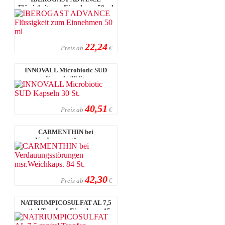
Flüssigkeit zum Einnehmen 50 ml
22,24
Preis ab
€
INNOVALL Microbiotic SUD
Kapseln 30 St.
40,51
Preis ab
€
CARMENTHIN bei
Verdauungsstörungen
msr.Weichkaps. 84 St.
42,30
Preis ab
€
NATRIUMPICOSULFAT AL 7,5
mg/ml Tropfen z.Einnehmen 15
ml