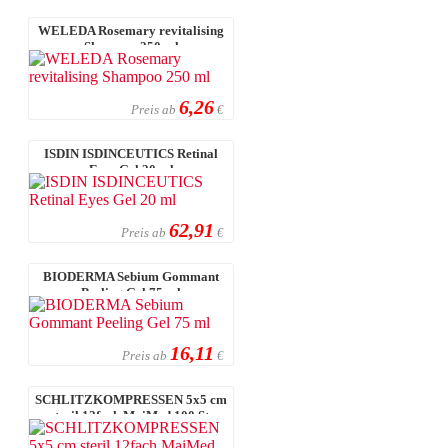
WELEDA Rosemary revitalising
Shampoo 250 ml
6,26
Preis ab
€
ISDIN ISDINCEUTICS Retinal
Eyes Gel 20 ml
62,91
Preis ab
€
BIODERMA Sebium Gommant
Peeling Gel 75 ml
16,11
Preis ab
€
SCHLITZKOMPRESSEN 5x5 cm
steril 12fach MaiMed 100 St.