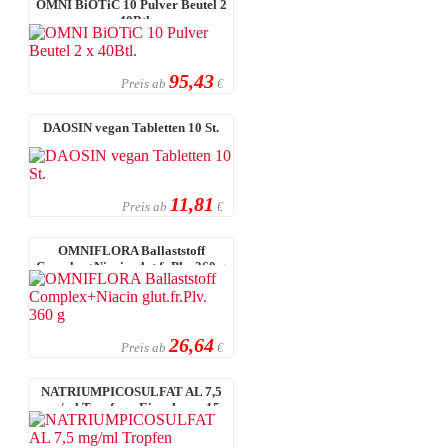
OMNI BiOTiC 10 Pulver Beutel 2
x 40Btl.
95,43
Preis ab
€
DAOSIN vegan Tabletten 10 St.
11,81
Preis ab
€
OMNIFLORA Ballaststoff
Complex+Niacin glut.fr.Plv. 360 g
26,64
Preis ab
€
NATRIUMPICOSULFAT AL 7,5
mg/ml Tropfen z.Einnehmen 15
ml