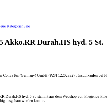
eue Kategorien
Sale
 Akko.RR Durah.HS hyd. 5 St.
onvaTec (Germany) GmbH (PZN 12202832) günstig kaufen bei Fliegen
rah.HS hyd. 5 St. stammt aus dem Webshop von Fliegende-Pillen, dir
ltig ausgebaut werden konnte.