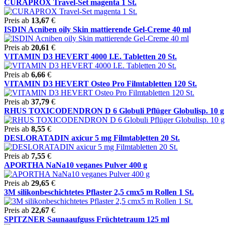
CURAPROX Travel-Set magenta 1 St.
Preis ab
13,67
€
ISDIN Acniben oily Skin mattierende Gel-Creme 40 ml
Preis ab
20,61
€
VITAMIN D3 HEVERT 4000 I.E. Tabletten 20 St.
Preis ab
6,66
€
VITAMIN D3 HEVERT Osteo Pro Filmtabletten 120 St.
Preis ab
37,79
€
RHUS TOXICODENDRON D 6 Globuli Pflüger Globulisp. 10 g
Preis ab
8,55
€
DESLORATADIN axicur 5 mg Filmtabletten 20 St.
Preis ab
7,55
€
APORTHA NaNa10 veganes Pulver 400 g
Preis ab
29,65
€
3M silikonbeschichtetes Pflaster 2,5 cmx5 m Rollen 1 St.
Preis ab
22,67
€
SPITZNER Saunaaufguss Früchtetraum 125 ml