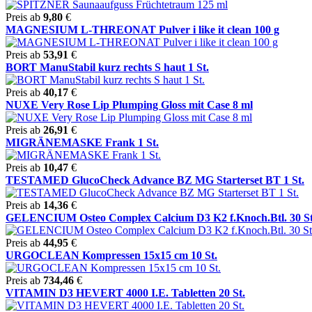
Preis ab
9,80
€
MAGNESIUM L-THREONAT Pulver i like it clean 100 g
Preis ab
53,91
€
BORT ManuStabil kurz rechts S haut 1 St.
Preis ab
40,17
€
NUXE Very Rose Lip Plumping Gloss mit Case 8 ml
Preis ab
26,91
€
MIGRÄNEMASKE Frank 1 St.
Preis ab
10,47
€
TESTAMED GlucoCheck Advance BZ MG Starterset BT 1 St.
Preis ab
14,36
€
GELENCIUM Osteo Complex Calcium D3 K2 f.Knoch.Btl. 30 St
Preis ab
44,95
€
URGOCLEAN Kompressen 15x15 cm 10 St.
Preis ab
734,46
€
VITAMIN D3 HEVERT 4000 I.E. Tabletten 20 St.