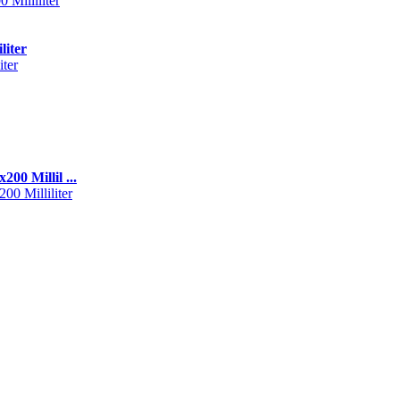
liter
0 Millil ...