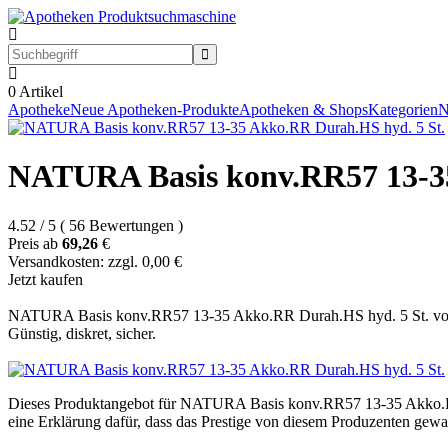
0
Artikel
Apotheke
Neue Apotheken-Produkte
Apotheken & Shops
Kategorien
N
NATURA Basis konv.RR57 13-35
4.52
/
5
(
56
Bewertungen
)
Preis ab
69,26
€
Versandkosten: zzgl. 0,00 €
Jetzt kaufen
NATURA Basis konv.RR57 13-35 Akko.RR Durah.HS hyd. 5 St. von C
Günstig, diskret, sicher.
Dieses Produktangebot für NATURA Basis konv.RR57 13-35 Akko.RR Du
eine Erklärung dafür, dass das Prestige von diesem Produzenten gewa