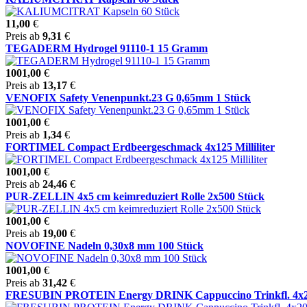
11,00
€
Preis ab
9,31
€
TEGADERM Hydrogel 91110-1 15 Gramm
1001,00
€
Preis ab
13,17
€
VENOFIX Safety Venenpunkt.23 G 0,65mm 1 Stück
1001,00
€
Preis ab
1,34
€
FORTIMEL Compact Erdbeergeschmack 4x125 Milliliter
1001,00
€
Preis ab
24,46
€
PUR-ZELLIN 4x5 cm keimreduziert Rolle 2x500 Stück
1001,00
€
Preis ab
19,00
€
NOVOFINE Nadeln 0,30x8 mm 100 Stück
1001,00
€
Preis ab
31,42
€
FRESUBIN PROTEIN Energy DRINK Cappuccino Trinkfl. 4x200 M