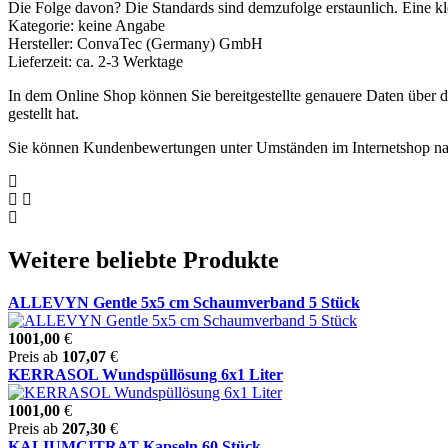
Die Folge davon? Die Standards sind demzufolge erstaunlich. Eine kl
Kategorie: keine Angabe
Hersteller: ConvaTec (Germany) GmbH
Lieferzeit: ca. 2-3 Werktage
In dem Online Shop können Sie bereitgestellte genauere Daten über da
gestellt hat.
Sie können Kundenbewertungen unter Umständen im Internetshop na
Weitere beliebte Produkte
ALLEVYN Gentle 5x5 cm Schaumverband 5 Stück
1001,00
€
Preis ab
107,07
€
KERRASOL Wundspüllösung 6x1 Liter
1001,00
€
Preis ab
207,30
€
KALIUMCITRAT Kapseln 60 Stück