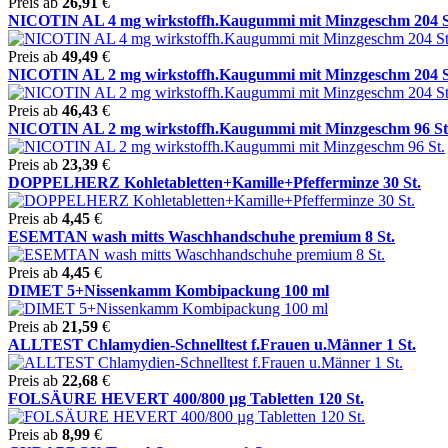
Preis ab
26,91
€
NICOTIN AL 4 mg wirkstoffh.Kaugummi mit Minzgeschm 204 S
Preis ab
49,49
€
NICOTIN AL 2 mg wirkstoffh.Kaugummi mit Minzgeschm 204 S
Preis ab
46,43
€
NICOTIN AL 2 mg wirkstoffh.Kaugummi mit Minzgeschm 96 St
Preis ab
23,39
€
DOPPELHERZ Kohletabletten+Kamille+Pfefferminze 30 St.
Preis ab
4,45
€
ESEMTAN wash mitts Waschhandschuhe premium 8 St.
Preis ab
4,45
€
DIMET 5+Nissenkamm Kombipackung 100 ml
Preis ab
21,59
€
ALLTEST Chlamydien-Schnelltest f.Frauen u.Männer 1 St.
Preis ab
22,68
€
FOLSÄURE HEVERT 400/800 µg Tabletten 120 St.
Preis ab
8,99
€