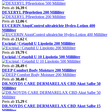
Preis ab
16,39
€
DEXERYL Pflegelotion 200 Milliliter
Preis ab
12,06
€
EUCERIN AtopiControl ultraleichte Hydro-Lotion 400
Milliliter
Preis ab
21,62
€
Excipial / Cetaphil U Lipolotio 200 Milliliter
Preis ab
19,79
€
Excipial / Cetaphil U 10 Lipolotio 500 Milliliter
Preis ab
28,49
€
DEEP Comfort Body Moisture 200 Milliliter
Preis ab
30,40
€
DR.NOYDS CARE DERMARELAX CBD Akut Salbe 50
Milliliter
Preis ab
15,29
€
DR.NOYDS CARE DERMARELAX CBD Akut Salbe 15
Milliliter