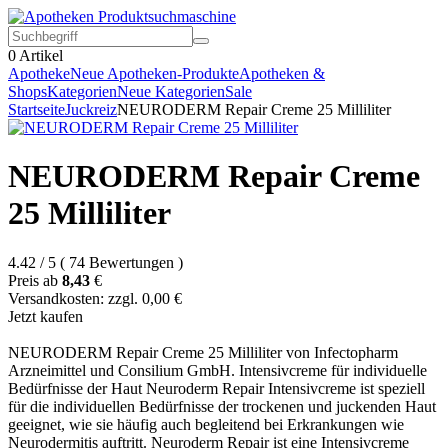
0
Artikel
Apotheke
Neue Apotheken-Produkte
Apotheken &
Shops
Kategorien
Neue Kategorien
Sale
Startseite
Juckreiz
NEURODERM Repair Creme 25 Milliliter
NEURODERM Repair Creme
25 Milliliter
4.42
/
5
(
74
Bewertungen
)
Preis ab
8,43
€
Versandkosten: zzgl. 0,00 €
Jetzt kaufen
NEURODERM Repair Creme 25 Milliliter von Infectopharm
Arzneimittel und Consilium GmbH. Intensivcreme für individuelle
Bedürfnisse der Haut Neuroderm Repair Intensivcreme ist speziell
für die individuellen Bedürfnisse der trockenen und juckenden Haut
geeignet, wie sie häufig auch begleitend bei Erkrankungen wie
Neurodermitis auftritt. Neuroderm Repair ist eine Intensivcreme