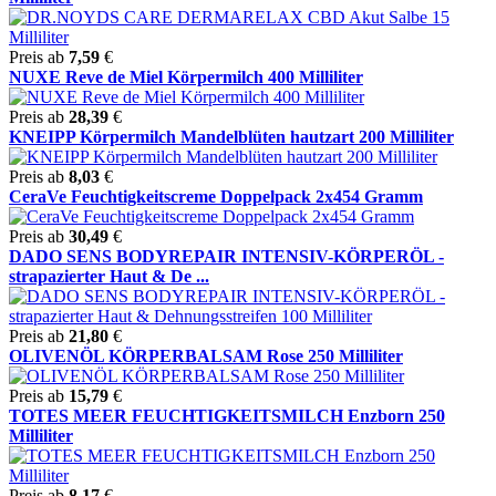
Preis ab
7,59
€
NUXE Reve de Miel Körpermilch 400 Milliliter
Preis ab
28,39
€
KNEIPP Körpermilch Mandelblüten hautzart 200 Milliliter
Preis ab
8,03
€
CeraVe Feuchtigkeitscreme Doppelpack 2x454 Gramm
Preis ab
30,49
€
DADO SENS BODYREPAIR INTENSIV-KÖRPERÖL -
strapazierter Haut & De ...
Preis ab
21,80
€
OLIVENÖL KÖRPERBALSAM Rose 250 Milliliter
Preis ab
15,79
€
TOTES MEER FEUCHTIGKEITSMILCH Enzborn 250
Milliliter
Preis ab
8,17
€