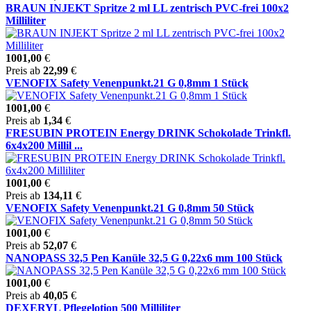
BRAUN INJEKT Spritze 2 ml LL zentrisch PVC-frei 100x2
Milliliter
1001,00
€
Preis ab
22,99
€
VENOFIX Safety Venenpunkt.21 G 0,8mm 1 Stück
1001,00
€
Preis ab
1,34
€
FRESUBIN PROTEIN Energy DRINK Schokolade Trinkfl.
6x4x200 Millil ...
1001,00
€
Preis ab
134,11
€
VENOFIX Safety Venenpunkt.21 G 0,8mm 50 Stück
1001,00
€
Preis ab
52,07
€
NANOPASS 32,5 Pen Kanüle 32,5 G 0,22x6 mm 100 Stück
1001,00
€
Preis ab
40,05
€
DEXERYL Pflegelotion 500 Milliliter