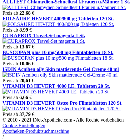
ALLTEST Chlamydien-Schnelltest f.Frauen u.Männer 1 St.
Preis ab
22,68
€
FOLSÄURE HEVERT 400/800 µg Tabletten 120 St.
Preis ab
8,99
€
CURAPROX Travel-Set magenta 1 St.
Preis ab
13,67
€
BUSCOPAN plus 10 mg/500 mg Filmtabletten 18 St.
Preis ab
10,06
€
ISDIN Acniben oily Skin mattierende Gel-Creme 40 ml
Preis ab
20,61
€
VITAMIN D3 HEVERT 4000 I.E. Tabletten 20 St.
Preis ab
6,66
€
VITAMIN D3 HEVERT Osteo Pro Filmtabletten 120 St.
Preis ab
37,79
€
© 2010 - 2021 INet-Apotheke.com - Alle Rechte vorbehalten
Cookie-Einstellungen
Apotheken-Produktsuchmaschine
/