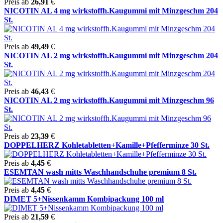
Preis ab
26,91
€
NICOTIN AL 4 mg wirkstoffh.Kaugummi mit Minzgeschm 204
St.
Preis ab
49,49
€
NICOTIN AL 2 mg wirkstoffh.Kaugummi mit Minzgeschm 204
St.
Preis ab
46,43
€
NICOTIN AL 2 mg wirkstoffh.Kaugummi mit Minzgeschm 96
St.
Preis ab
23,39
€
DOPPELHERZ Kohletabletten+Kamille+Pfefferminze 30 St.
Preis ab
4,45
€
ESEMTAN wash mitts Waschhandschuhe premium 8 St.
Preis ab
4,45
€
DIMET 5+Nissenkamm Kombipackung 100 ml
Preis ab
21,59
€