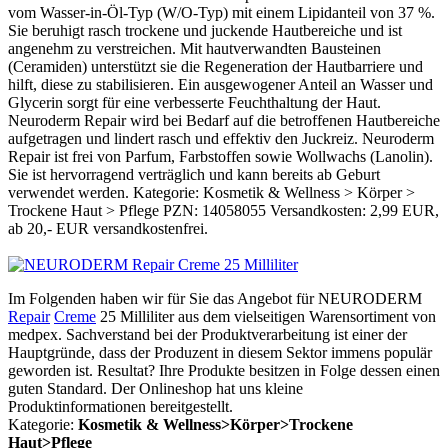
vom Wasser-in-Öl-Typ (W/O-Typ) mit einem Lipidanteil von 37 %.
Sie beruhigt rasch trockene und juckende Hautbereiche und ist
angenehm zu verstreichen. Mit hautverwandten Bausteinen
(Ceramiden) unterstützt sie die Regeneration der Hautbarriere und
hilft, diese zu stabilisieren. Ein ausgewogener Anteil an Wasser und
Glycerin sorgt für eine verbesserte Feuchthaltung der Haut.
Neuroderm Repair wird bei Bedarf auf die betroffenen Hautbereiche
aufgetragen und lindert rasch und effektiv den Juckreiz. Neuroderm
Repair ist frei von Parfum, Farbstoffen sowie Wollwachs (Lanolin).
Sie ist hervorragend verträglich und kann bereits ab Geburt
verwendet werden. Kategorie: Kosmetik & Wellness > Körper >
Trockene Haut > Pflege PZN: 14058055 Versandkosten: 2,99 EUR,
ab 20,- EUR versandkostenfrei.
Im Folgenden haben wir für Sie das Angebot für NEURODERM
Repair
Creme
25 Milliliter aus dem vielseitigen Warensortiment von
medpex. Sachverstand bei der Produktverarbeitung ist einer der
Hauptgründe, dass der Produzent in diesem Sektor immens populär
geworden ist. Resultat? Ihre Produkte besitzen in Folge dessen einen
guten Standard. Der Onlineshop hat uns kleine
Produktinformationen bereitgestellt.
Kategorie:
Kosmetik & Wellness>Körper>Trockene
Haut>Pflege