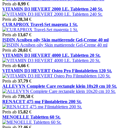
Preis ab
8,99
€
VITAMIN D3 HEVERT 2000 I.E. Tabletten 240 St.
Preis ab
28,34
€
CURAPROX Travel-Set magenta 1 St.
Preis ab
13,67
€
ISDIN Acniben oily Skin mattierende Gel-Creme 40 ml
Preis ab
20,61
€
VITAMIN D3 HEVERT 4000 I.E. Tabletten 20 St.
Preis ab
6,66
€
VITAMIN D3 HEVERT Osteo Pro Filmtabletten 120 St.
Preis ab
37,79
€
ALLEVYN Complete Care rectangle klein 10x20 cm 10 St.
Preis ab
739,58
€
RENACET 475 mg Filmtabletten 200 St.
Preis ab
15,82
€
MENOELLE Tabletten 60 St.
Preis ab
22,46
€