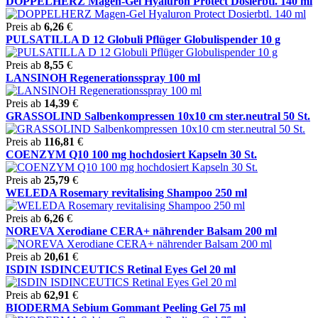
DOPPELHERZ Magen-Gel Hyaluron Protect Dosierbtl. 140 ml
Preis ab
6,26
€
PULSATILLA D 12 Globuli Pflüger Globulispender 10 g
Preis ab
8,55
€
LANSINOH Regenerationsspray 100 ml
Preis ab
14,39
€
GRASSOLIND Salbenkompressen 10x10 cm ster.neutral 50 St.
Preis ab
116,81
€
COENZYM Q10 100 mg hochdosiert Kapseln 30 St.
Preis ab
25,79
€
WELEDA Rosemary revitalising Shampoo 250 ml
Preis ab
6,26
€
NOREVA Xerodiane CERA+ nährender Balsam 200 ml
Preis ab
20,61
€
ISDIN ISDINCEUTICS Retinal Eyes Gel 20 ml
Preis ab
62,91
€
BIODERMA Sebium Gommant Peeling Gel 75 ml