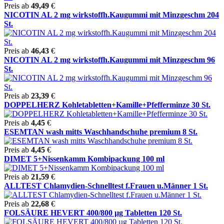
Preis ab
49,49
€
NICOTIN AL 2 mg wirkstoffh.Kaugummi mit Minzgeschm 204
St.
Preis ab
46,43
€
NICOTIN AL 2 mg wirkstoffh.Kaugummi mit Minzgeschm 96
St.
Preis ab
23,39
€
DOPPELHERZ Kohletabletten+Kamille+Pfefferminze 30 St.
Preis ab
4,45
€
ESEMTAN wash mitts Waschhandschuhe premium 8 St.
Preis ab
4,45
€
DIMET 5+Nissenkamm Kombipackung 100 ml
Preis ab
21,59
€
ALLTEST Chlamydien-Schnelltest f.Frauen u.Männer 1 St.
Preis ab
22,68
€
FOLSÄURE HEVERT 400/800 µg Tabletten 120 St.