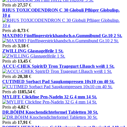
Preis ab
27,57
€
RHUS TOXICODENDRON C 30 Globuli Pflüger Globulisp.
10 g
Preis ab
8,73
€
MAXIMO Fünffingerstrickhandsch.o.Gummibund Gr.10 2 St.
Preis ab
3,18
€
ZWILLING Glasnagelfeile 1 St.
Preis ab
13,45
€
ACCU-CHEK Spirit/D Tron Tragegurt f.Bauch weiß 1 St.
Preis ab
20,38
€
CUTIMED Sorbact Pad Saugkompressen 10x10 cm 40 St.
Preis ab
1185,54
€
MYLIFE Clickfine Pen-Nadeln 32 G 4 mm 14 St.
Preis ab
4,82
€
DR.BÖHM Knochendichteformel Tabletten 30 St.
Preis ab
17,91
€