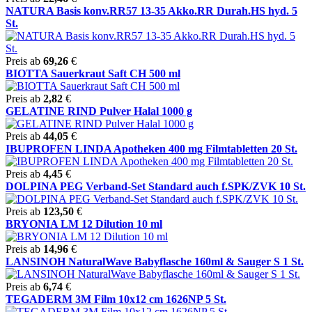
NATURA Basis konv.RR57 13-35 Akko.RR Durah.HS hyd. 5
St.
Preis ab
69,26
€
BIOTTA Sauerkraut Saft CH 500 ml
Preis ab
2,82
€
GELATINE RIND Pulver Halal 1000 g
Preis ab
44,05
€
IBUPROFEN LINDA Apotheken 400 mg Filmtabletten 20 St.
Preis ab
4,45
€
DOLPINA PEG Verband-Set Standard auch f.SPK/ZVK 10 St.
Preis ab
123,50
€
BRYONIA LM 12 Dilution 10 ml
Preis ab
14,96
€
LANSINOH NaturalWave Babyflasche 160ml & Sauger S 1 St.
Preis ab
6,74
€
TEGADERM 3M Film 10x12 cm 1626NP 5 St.