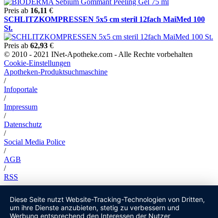
Preis ab
16,11
€
SCHLITZKOMPRESSEN 5x5 cm steril 12fach MaiMed 100
St.
Preis ab
62,93
€
© 2010 - 2021 INet-Apotheke.com - Alle Rechte vorbehalten
Cookie-Einstellungen
Apotheken-Produktsuchmaschine
/
Infoportale
/
Impressum
/
Datenschutz
/
Social Media Police
/
AGB
/
RSS
Diese Seite nutzt Website-Tracking-Technologien von Dritten,
um ihre Dienste anzubieten, stetig zu verbessern und
Werbung entsprechend den Interessen der Nutzer