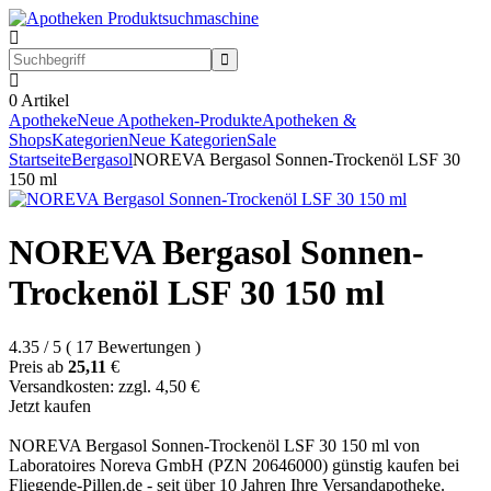
0
Artikel
Apotheke
Neue Apotheken-Produkte
Apotheken &
Shops
Kategorien
Neue Kategorien
Sale
Startseite
Bergasol
NOREVA Bergasol Sonnen-Trockenöl LSF 30
150 ml
NOREVA Bergasol Sonnen-
Trockenöl LSF 30 150 ml
4.35
/
5
(
17
Bewertungen
)
Preis ab
25,11
€
Versandkosten: zzgl. 4,50 €
Jetzt kaufen
NOREVA Bergasol Sonnen-Trockenöl LSF 30 150 ml von
Laboratoires Noreva GmbH (PZN 20646000) günstig kaufen bei
Fliegende-Pillen.de - seit über 10 Jahren Ihre Versandapotheke.