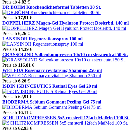
Preis ab
4,82
€
DR.BÖHM Knochendichteformel Tabletten 30 St.
Preis ab
17,91
€
DOPPELHERZ Magen-Gel Hyaluron Protect Dosierbtl. 140 ml
Preis ab
6,26
€
LANSINOH Regenerationsspray 100 ml
Preis ab
14,39
€
GRASSOLIND Salbenkompressen 10x10 cm ster.neutral 50 St.
Preis ab
116,81
€
WELEDA Rosemary revitalising Shampoo 250 ml
Preis ab
6,26
€
ISDIN ISDINCEUTICS Retinal Eyes Gel 20 ml
Preis ab
62,91
€
BIODERMA Sebium Gommant Peeling Gel 75 ml
Preis ab
16,11
€
SCHLITZKOMPRESSEN 5x5 cm steril 12fach MaiMed 100 St.
Preis ab
62,93
€