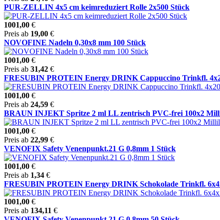
PUR-ZELLIN 4x5 cm keimreduziert Rolle 2x500 Stück
1001,00
€
Preis ab
19,00
€
NOVOFINE Nadeln 0,30x8 mm 100 Stück
1001,00
€
Preis ab
31,42
€
FRESUBIN PROTEIN Energy DRINK Cappuccino Trinkfl. 4x200 M
1001,00
€
Preis ab
24,59
€
BRAUN INJEKT Spritze 2 ml LL zentrisch PVC-frei 100x2 Milli
1001,00
€
Preis ab
22,99
€
VENOFIX Safety Venenpunkt.21 G 0,8mm 1 Stück
1001,00
€
Preis ab
1,34
€
FRESUBIN PROTEIN Energy DRINK Schokolade Trinkfl. 6x4x20
1001,00
€
Preis ab
134,11
€
VENOFIX Safety Venenpunkt.21 G 0,8mm 50 Stück