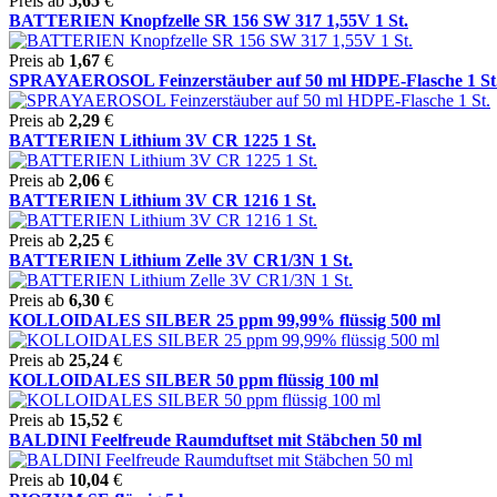
Preis ab
5,65
€
BATTERIEN Knopfzelle SR 156 SW 317 1,55V 1 St.
Preis ab
1,67
€
SPRAYAEROSOL Feinzerstäuber auf 50 ml HDPE-Flasche 1 St
Preis ab
2,29
€
BATTERIEN Lithium 3V CR 1225 1 St.
Preis ab
2,06
€
BATTERIEN Lithium 3V CR 1216 1 St.
Preis ab
2,25
€
BATTERIEN Lithium Zelle 3V CR1/3N 1 St.
Preis ab
6,30
€
KOLLOIDALES SILBER 25 ppm 99,99% flüssig 500 ml
Preis ab
25,24
€
KOLLOIDALES SILBER 50 ppm flüssig 100 ml
Preis ab
15,52
€
BALDINI Feelfreude Raumduftset mit Stäbchen 50 ml
Preis ab
10,04
€