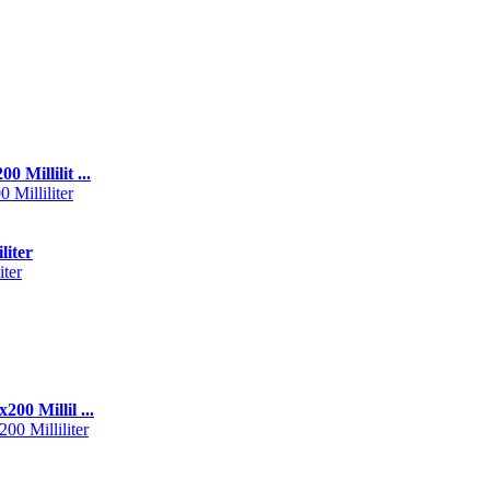
illilit ...
liter
0 Millil ...