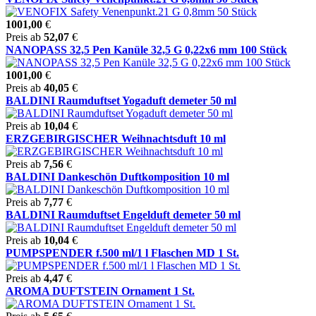
1001,00
€
Preis ab
52,07
€
NANOPASS 32,5 Pen Kanüle 32,5 G 0,22x6 mm 100 Stück
1001,00
€
Preis ab
40,05
€
BALDINI Raumduftset Yogaduft demeter 50 ml
Preis ab
10,04
€
ERZGEBIRGISCHER Weihnachtsduft 10 ml
Preis ab
7,56
€
BALDINI Dankeschön Duftkomposition 10 ml
Preis ab
7,77
€
BALDINI Raumduftset Engelduft demeter 50 ml
Preis ab
10,04
€
PUMPSPENDER f.500 ml/1 l Flaschen MD 1 St.
Preis ab
4,47
€
AROMA DUFTSTEIN Ornament 1 St.