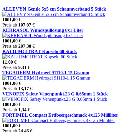
ALLEVYN Gentle 5x5 cm Schaumverband 5 Stück
1001,00
€
Preis ab
107,07
€
KERRASOL Wundspüllösung 6x1 Liter
1001,00
€
Preis ab
207,30
€
KALIUMCITRAT Kapseln 60 Stück
11,00
€
Preis ab
9,31
€
TEGADERM Hydrogel 91110-1 15 Gramm
1001,00
€
Preis ab
13,17
€
VENOFIX Safety Venenpunkt.23 G 0,65mm 1 Stück
1001,00
€
Preis ab
1,34
€
FORTIMEL Compact Erdbeergeschmack 4x125 Milliliter
1001,00
€
Preis ab
24,46
€