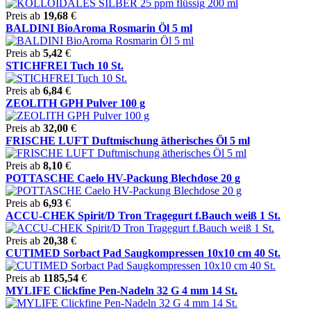
Preis ab
19,68
€
BALDINI BioAroma Rosmarin Öl 5 ml
Preis ab
5,42
€
STICHFREI Tuch 10 St.
Preis ab
6,84
€
ZEOLITH GPH Pulver 100 g
Preis ab
32,00
€
FRISCHE LUFT Duftmischung ätherisches Öl 5 ml
Preis ab
8,10
€
POTTASCHE Caelo HV-Packung Blechdose 20 g
Preis ab
6,93
€
ACCU-CHEK Spirit/D Tron Tragegurt f.Bauch weiß 1 St.
Preis ab
20,38
€
CUTIMED Sorbact Pad Saugkompressen 10x10 cm 40 St.
Preis ab
1185,54
€
MYLIFE Clickfine Pen-Nadeln 32 G 4 mm 14 St.