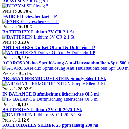
BIOZYM SE flüssig 5 l
Preis ab
38,70
€
FAHR FIT Geschenkset 1 P
Preis ab
16,18
€
BATTERIEN Lithium 3V CR 2 1 St.
Preis ab
3,28
€
ANTI-STRESS Duftset Öl 5 ml & Duftstein 1 P
Preis ab
9,22
€
ACAROSAN duo Sprühlösung Anti-Hausstaubmilben-Spr. 500 
Preis ab
16,51
€
AROMA THERMODUFTSTEIN Simply Silent 1 St.
Preis ab
28,92
€
IN BALANCE Duftmischung ätherisches Öl 5 ml
Preis ab
8,10
€
BATTERIEN Lithium 3V CR 2025 1 St.
Preis ab
1,12
€
KOLLOIDALES SILBER 25 ppm flüssig 200 ml