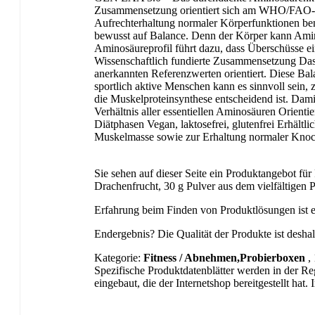
Zusammensetzung orientiert sich am WHO/FAO-Ref
Aufrechterhaltung normaler Körperfunktionen b
bewusst auf Balance. Denn der Körper kann Amino
Aminosäureprofil führt dazu, dass Überschüsse ei
Wissenschaftlich fundierte Zusammensetzung Das
anerkannten Referenzwerten orientiert. Diese Bal
sportlich aktive Menschen kann es sinnvoll sein, 
die Muskelproteinsynthese entscheidend ist. Dam
Verhältnis aller essentiellen Aminosäuren Orie
Diätphasen Vegan, laktosefrei, glutenfrei Erhäl
Muskelmasse sowie zur Erhaltung normaler Knoc
Sie sehen auf dieser Seite ein Produktangebot fü
Drachenfrucht, 30 g Pulver aus dem vielfältigen 
Erfahrung beim Finden von Produktlösungen ist e
Endergebnis? Die Qualität der Produkte ist deshal
Kategorie:
Fitness / Abnehmen,Probierboxen
,
Spezifische Produktdatenblätter werden in der Re
eingebaut, die der Internetshop bereitgestellt ha