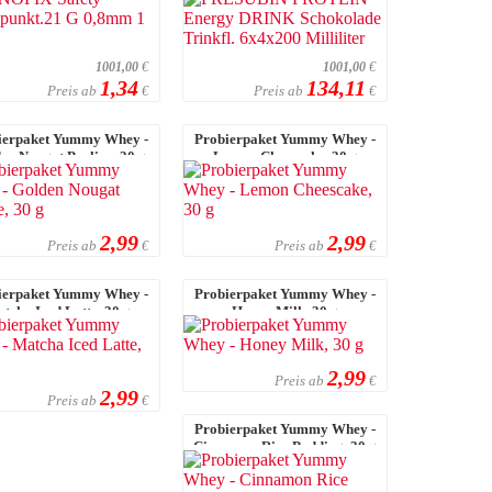
Stück
6x4x200 Millil ...
1001,00
€
1001,00
€
1,34
134,11
Preis ab
Preis ab
€
€
ierpaket Yummy Whey -
Probierpaket Yummy Whey -
en Nougat Praline, 30 g
Lemon Cheescake, 30 g
2,99
2,99
Preis ab
Preis ab
€
€
ierpaket Yummy Whey -
Probierpaket Yummy Whey -
tcha Iced Latte, 30 g
Honey Milk, 30 g
2,99
Preis ab
€
2,99
Preis ab
€
Probierpaket Yummy Whey -
Cinnamon Rice Pudding, 30 g