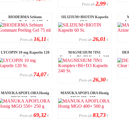
2,99
Preis ab
€
BIODERMA Sebium
SILIZIUM+BIOTIN Kapseln
Gommant Peeling Gel 75 ml
60 St.
Ar
16,11
26,01
Preis ab
Preis ab
€
€
LYCOPIN 10 mg Kapseln 120
MAGNESIUM 7IN1
DER
St.
Komplex+B6+D3 Kapseln 240
St.
74,07
Preis ab
€
26,30
Preis ab
€
MANUKA APOFLORA Honig
MANUKA APOFLORA Honig
MGO 550+ 250 g
MGO 400+ 500 g
69,32
83,73
Preis ab
Preis ab
€
€