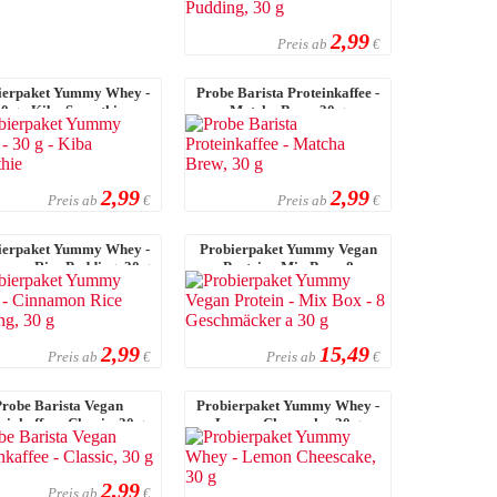
2,99
Preis ab
€
ierpaket Yummy Whey -
Probe Barista Proteinkaffee -
0 g - Kiba Smoothie
Matcha Brew, 30 g
2,99
2,99
Preis ab
Preis ab
€
€
ierpaket Yummy Whey -
Probierpaket Yummy Vegan
amon Rice Pudding, 30 g
Protein - Mix Box - 8
Geschmäcker a 30 ...
2,99
15,49
Preis ab
Preis ab
€
€
Probe Barista Vegan
Probierpaket Yummy Whey -
einkaffee - Classic, 30 g
Lemon Cheescake, 30 g
2,99
Preis ab
€