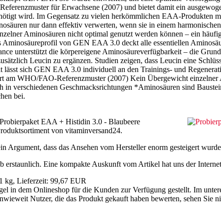
erenzmuster für Erwachsene (2007) und bietet damit ein ausgewogene
enötigt wird. Im Gegensatz zu vielen herkömmlichen EAA-Produkten 
säuren nur dann effektiv verwerten, wenn sie in einem harmonischen 
nzelner Aminosäuren nicht optimal genutzt werden können – ein häufig
 Aminosäureprofil von GEN EAA 3.0 deckt alle essentiellen Aminosäur
ance unterstützt die körpereigene Aminosäureverfügbarkeit – die Grun
zusätzlich Leucin zu ergänzen. Studien zeigen, dass Leucin eine Schlüs
it lässt sich GEN EAA 3.0 individuell an den Trainings- und Regenera
ntiert am WHO/FAO-Referenzmuster (2007) Kein Übergewicht einzelner 
tlich in verschiedenen Geschmacksrichtungen *Aminosäuren sind Bauste
hen bei.
r Probierpaket EAA + Histidin 3.0 - Blaubeere
Produktsortiment von vitaminversand24.
in Argument, dass das Ansehen vom Hersteller enorm gesteigert wurde
b erstaunlich. Eine kompakte Auskunft vom Artikel hat uns der Internets
 1 kg, Lieferzeit: 99,67 EUR
gel in dem Onlineshop für die Kunden zur Verfügung gestellt. Im unte
t. Inwieweit Nutzer, die das Produkt gekauft haben bewerten, sehen Sie 