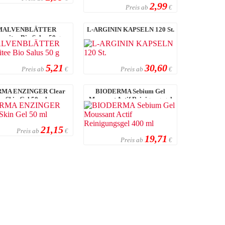
2,99
Preis ab
€
MALVENBLÄTTER
L-ARGININ KAPSELN 120 St.
zneitee Bio Salus 50 g
5,21
30,60
Preis ab
Preis ab
€
€
MA ENZINGER Clear
BIODERMA Sebium Gel
Skin Gel 50 ml
Moussant Actif Reinigungsgel
400 ml
21,15
Preis ab
€
19,71
Preis ab
€