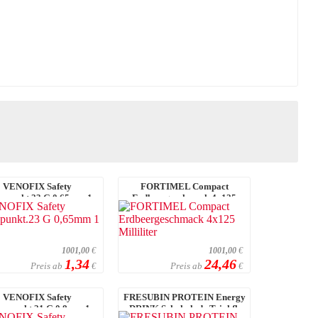
VENOFIX Safety
FORTIMEL Compact
enpunkt.23 G 0,65mm 1
Erdbeergeschmack 4x125
Stück
Milliliter
1001,00
€
1001,00
€
1,34
24,46
Preis ab
Preis ab
€
€
VENOFIX Safety
FRESUBIN PROTEIN Energy
enpunkt.21 G 0,8mm 1
DRINK Schokolade Trinkfl.