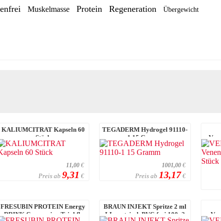
enfrei
Protein
Regeneration
Muskelmasse
Übergewicht
KALIUMCITRAT Kapseln 60
TEGADERM Hydrogel 91110-
Stück
1 15 Gramm
Ven
11,00
€
1001,00
€
9,31
13,17
Preis ab
Preis ab
€
€
FRESUBIN PROTEIN Energy
BRAUN INJEKT Spritze 2 ml
DRINK Cappuccino Trinkfl.
LL zentrisch PVC-frei 100x2
Ven