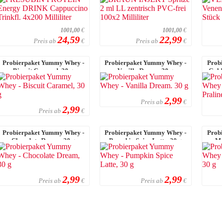
4x200 Millilit ...
Milliliter
1001,00
€
1001,00
€
24,59
22,99
Preis ab
Preis ab
€
€
Probierpaket Yummy Whey -
Probierpaket Yummy Whey -
Prob
Biscuit Caramel, 30 g
Vanilla Dream. 30 g
Gold
2,99
Preis ab
€
2,99
Preis ab
€
Probierpaket Yummy Whey -
Probierpaket Yummy Whey -
Prob
Chocolate Dream, 30 g
Pumpkin Spice Latte, 30 g
Ma
2,99
2,99
Preis ab
Preis ab
€
€