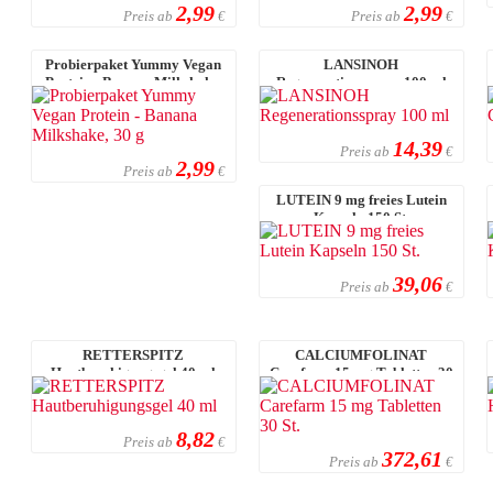
2,99
2,99
Preis ab
Preis ab
€
€
Probierpaket Yummy Vegan
LANSINOH
Protein - Banana Milkshake,
Regenerationsspray 100 ml
30 g
14,39
Preis ab
€
2,99
Preis ab
€
LUTEIN 9 mg freies Lutein
Kapseln 150 St.
39,06
Preis ab
€
RETTERSPITZ
CALCIUMFOLINAT
Hautberuhigungsgel 40 ml
Carefarm 15 mg Tabletten 30
St.
8,82
Preis ab
€
372,61
Preis ab
€