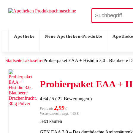
Apotheke
Neue Apotheken-Produkte
Apotheke
Startseite
Laktosefrei
Probierpaket EAA + Histidin 3.0 - Blaubeere D
Probierpaket EAA + His
4.64
/
5
(
22
Bewertungen
)
2,99
Preis ab
€
Versandkosten: zzgl. 4,49 €
Jetzt kaufen
GEN EAA 3.0 – Das durchdachte Aminosäurenkonz