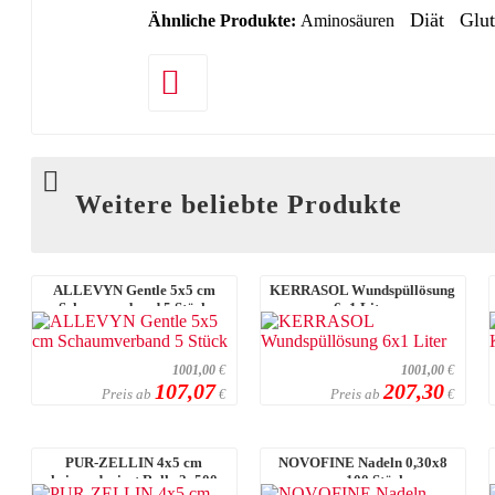
Diät
Glut
Ähnliche Produkte:
Aminosäuren
Weitere beliebte Produkte
ALLEVYN Gentle 5x5 cm
KERRASOL Wundspüllösung
Schaumverband 5 Stück
6x1 Liter
1001,00
€
1001,00
€
107,07
207,30
Preis ab
Preis ab
€
€
PUR-ZELLIN 4x5 cm
NOVOFINE Nadeln 0,30x8
keimreduziert Rolle 2x500
mm 100 Stück