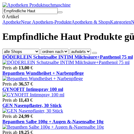
0
Artikel
Apotheke
Neue Apotheken-Produkte
Apotheken & Shops
Kategorien
N
Empfindliche Haut Produkte gün
DÖDERLEIN Schutzsalbe INTIM Milchsäure+Panthenol 75 ml
Preis ab
13,00
€
Bepanthen Wundheilset + Narbenpflege
Preis ab
36,57
€
GYNOFIT Intimspray 100 ml
Preis ab
11,43
€
GEN Nasenpflaster, 30 Stück
Preis ab
24,99
€
Bepanthen Salbe 100g + Augen &-Nasensalbe 10g
Preis ab
19,25
€