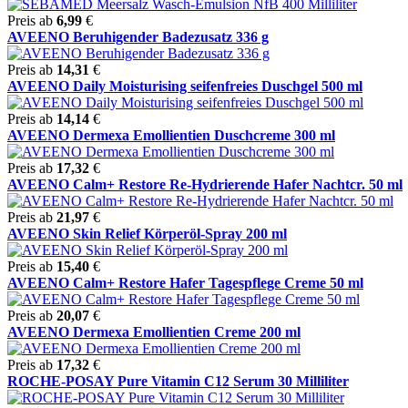
Preis ab
6,99
€
AVEENO Beruhigender Badezusatz 336 g
Preis ab
14,31
€
AVEENO Daily Moisturising seifenfreies Duschgel 500 ml
Preis ab
14,14
€
AVEENO Dermexa Emollientien Duschcreme 300 ml
Preis ab
17,32
€
AVEENO Calm+ Restore Re-Hydrierende Hafer Nachtcr. 50 ml
Preis ab
21,97
€
AVEENO Skin Relief Körperöl-Spray 200 ml
Preis ab
15,40
€
AVEENO Calm+ Restore Hafer Tagespflege Creme 50 ml
Preis ab
20,07
€
AVEENO Dermexa Emollientien Creme 200 ml
Preis ab
17,32
€
ROCHE-POSAY Pure Vitamin C12 Serum 30 Milliliter