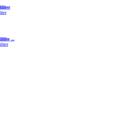
liter
ite ...