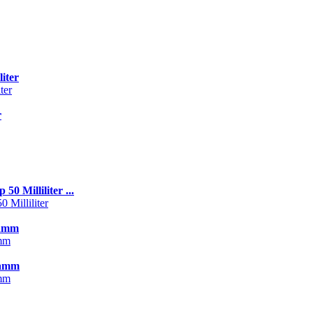
iter
r
Milliliter ...
ramm
ramm