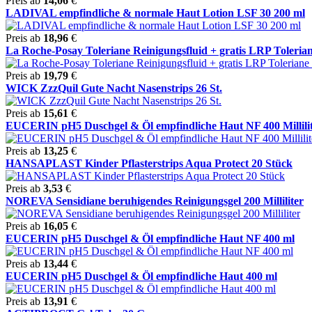
Preis ab
14,06
€
LADIVAL empfindliche & normale Haut Lotion LSF 30 200 ml
Preis ab
18,96
€
La Roche-Posay Toleriane Reinigungsfluid + gratis LRP Toleriane
Preis ab
19,79
€
WICK ZzzQuil Gute Nacht Nasenstrips 26 St.
Preis ab
15,61
€
EUCERIN pH5 Duschgel & Öl empfindliche Haut NF 400 Millili
Preis ab
13,25
€
HANSAPLAST Kinder Pflasterstrips Aqua Protect 20 Stück
Preis ab
3,53
€
NOREVA Sensidiane beruhigendes Reinigungsgel 200 Milliliter
Preis ab
16,05
€
EUCERIN pH5 Duschgel & Öl empfindliche Haut NF 400 ml
Preis ab
13,44
€
EUCERIN pH5 Duschgel & Öl empfindliche Haut 400 ml
Preis ab
13,91
€