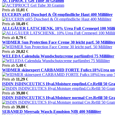
ACTIPROCT Gel Tube 30 Gramm
Preis ab
11,01
€
EUCERIN pH5 Duschgel & Öl empfindliche Haut 400 Milliliter
Preis ab
10,49
€
ALLGÄUER LATSCHENK. 10% Urea Fuß Cremegel 100 Millil
Preis ab
8,79
€
WIDMER Sun Protection Face Creme 30 leicht parf. 50 Millilite
Preis ab
20,82
€
WELEDA Calendula Wundschutzcreme parfümfrei 75 Milliliter
Preis ab
5,48
€
WIDMER skinexpert CARBAMID FORTE Fußcr.18%Urea unp 50 
Preis ab
11,29
€
ISDIN ISDINCEUTICS Hyal.Moisture empfind.Cr.Refill 50 G
Preis ab
39,80
€
ISDIN ISDINCEUTICS Hyal.Moisture normal Cre.Refill 50 G
Preis ab
39,80
€
SEBAMED Meersalz Wasch-Emulsion NfB 400 Milliliter