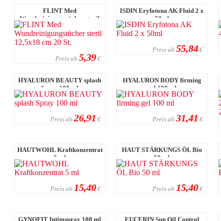
FLINT Med
ISDIN Eryfotona AK Fluid 2 x
Wundreinigungstücher steril
50ml
12,5x18 cm 20 St.
55,84
Preis ab
€
5,39
Preis ab
€
HYALURON BEAUTY splash
HYALURON BODY firming
Spray 100 ml
gel 100 ml
26,91
31,41
Preis ab
Preis ab
€
€
HAUTWOHL Kraftkonzentrat
HAUT STÄRKUNGS ÖL Bio
5 ml
50 ml
15,40
15,40
Preis ab
Preis ab
€
€
GYNOFIT Intimspray 100 ml
EUCERIN Sun Oil Control