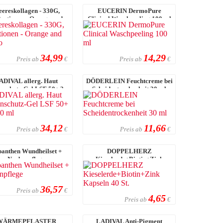
ereskollagen - 330G,
EUCERIN DermoPure
ortionen - Orange and
Clinical Waschpeeling 100 ml
Mango
34,99
14,29
Preis ab
Preis ab
€
€
ADIVAL allerg. Haut
DÖDERLEIN Feuchtcreme bei
nschutz-Gel LSF 50+ 2 x
Scheidentrockenheit 30 ml
200 ml
34,12
11,66
Preis ab
Preis ab
€
€
anthen Wundheilset +
DOPPELHERZ
Narbenpflege
Kieselerde+Biotin+Zink
Kapseln 40 St.
36,57
Preis ab
€
4,65
Preis ab
€
WÄRMEPFLASTER
LADIVAL Anti-Pigment