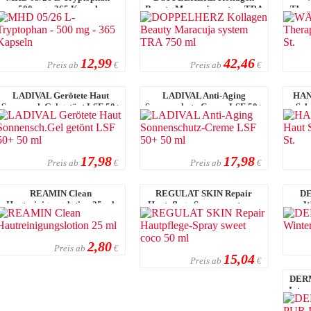
500 mg - 365 Kapseln
Beauty Maracuja system TRA
Thera
750 ml
12,99
42,46
Preis ab
Preis ab
€
€
LADIVAL Gerötete Haut
LADIVAL Anti-Aging
HAN
Sonnensch.Gel getönt LSF 50+
Sonnenschutz-Creme LSF 50+
Schu
50 ml
50 ml
17,98
17,98
Preis ab
Preis ab
€
€
REAMIN Clean
REGULAT SKIN Repair
DE
Hautreinigungslotion 25 ml
Hautpflege-Spray sweet coco
W
50 ml
2,80
Preis ab
€
15,04
Preis ab
€
DERM
Inten