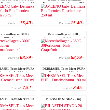
 Emollientien Balsam 75
Emollientien Duschcreme 250
ml
ml
15,40
15,40
Preis ab
Preis ab
€
€
ereskollagen - 300G,
Meereskollagen - 360G,
30Portionen -
30Portionen - Pink Grapefruit
Geschmacksneutral
68,79
68,79
Preis ab
Preis ab
€
€
ASEL Totes Meer PUR+
DERMASEL Totes Meer PUR+
Cremedusche 200 ml
Duschschaum 180 ml
7,52
8,45
Preis ab
Preis ab
€
€
ASEL Totes Meer PUR+
BILASTIN STADA 20 mg
Bodylotion 200 ml
Tabletten 50 St.