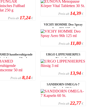
14,39
Preis ab
€
17,24
Preis ab
€
VICHY HOMME Deo Spray
Aero 96h 125 ml
11,80
Preis ab
€
MED hautberuhigende
URGO LIPPENHERPES
Gesichtscreme 50 ml
flüssig 3 ml
13,94
Preis ab
€
8,14
Preis ab
€
SANDDORN OMEGA-7
Kapseln 60 St.
22,77
Preis ab
€