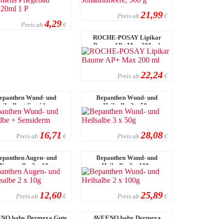
21,99
Preis ab
€
4,29
Preis ab
€
ROCHE-POSAY Lipikar
Baume AP+ Max 200 ml
22,24
Preis ab
€
epanthen Wund- und
Bepanthen Wund- und
eilsalbe + Sensiderm
Heilsalbe 3 x 50g
16,71
28,08
Preis ab
Preis ab
€
€
epanthen Augen- und
Bepanthen Wund- und
Nasensalbe 2 x 10g
Heilsalbe 2 x 100g
12,60
25,89
Preis ab
Preis ab
€
€
NO baby Dermexa Gute
AVEENO baby Dermexa