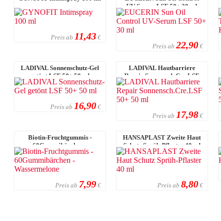
UV-Serum LSF 50+ 30 ml
11,43
Preis ab
€
22,90
Preis ab
€
LADIVAL Sonnenschutz-Gel
LADIVAL Hautbarriere
getönt LSF 50+ 50 ml
Repair Sonnensch.Cre.LSF
50+ 50 ml
16,90
Preis ab
€
17,98
Preis ab
€
Biotin-Fruchtgummis -
HANSAPLAST Zweite Haut
60Gummibärchen -
Schutz Sprüh-Pflaster 40 ml
Wassermelone
7,99
8,80
Preis ab
Preis ab
€
€