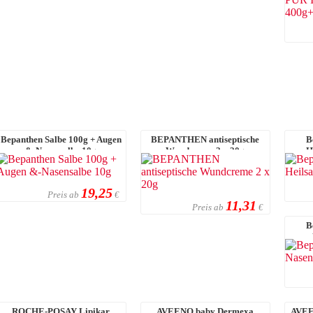
Bepanthen Salbe 100g + Augen
BEPANTHEN antiseptische
B
&-Nasensalbe 10g
Wundcreme 2 x 20g
H
19,25
Preis ab
€
11,31
Preis ab
€
B
ROCHE-POSAY Lipikar
AVEENO baby Dermexa
AVEE