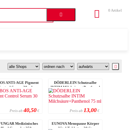
0
Artikel
OS ANTI-AGE Pigment
DÖDERLEIN Schutzsalbe
ontrol Serum 30 ml
INTIM Milchsäure+Panthenol
75 ml
40,50
13,00
Preis ab
Preis ab
€
€
UNGAR Medizinisches
EUNOVA Menopause Körper
ßbad Granulat 250 g
Vital Tabletten 30 St.