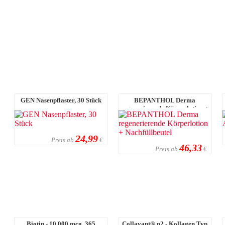
GEN Nasenpflaster, 30 Stück
BEPANTHOL Derma
regenerierende Körperlotion +
Nachfüllbeutel
24,99
Preis ab
€
46,33
Preis ab
€
Biotin - 10.000 mcg, 365
Collavant® n2 - Kollagen Typ