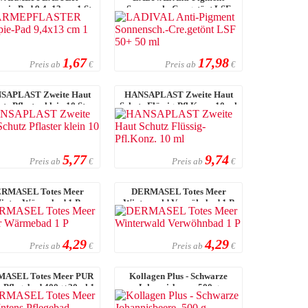
pie-Pad 9,4x13 cm 1 St.
Sonnensch.-Cre.getönt LSF
50+ 50 ml
1,67
17,98
Preis ab
Preis ab
€
€
SAPLAST Zweite Haut
HANSAPLAST Zweite Haut
tz Pflaster klein 10 St.
Schutz Flüssig-Pfl.Konz. 10 ml
5,77
9,74
Preis ab
Preis ab
€
€
RMASEL Totes Meer
DERMASEL Totes Meer
inter Wärmebad 1 P
Winterwald Verwöhnbad 1 P
4,29
4,29
Preis ab
Preis ab
€
€
ASEL Totes Meer PUR
Kollagen Plus - Schwarze
s Pflegebad 400g+20ml 1
Johannisbeere, 500 g
P