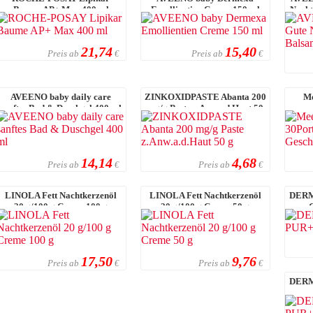
Baume AP+ Max 400 ml
Emollientien Creme 150 ml
Nacht
21,74
15,40
Preis ab
Preis ab
€
€
AVEENO baby daily care
ZINKOXIDPASTE Abanta 200
Me
sanftes Bad & Duschgel 400 ml
mg/g Paste z.Anw.a.d.Haut 50
g
14,14
4,68
Preis ab
Preis ab
€
€
LINOLA Fett Nachtkerzenöl
LINOLA Fett Nachtkerzenöl
DERM
20 g/100 g Creme 100 g
20 g/100 g Creme 50 g
17,50
9,76
Preis ab
Preis ab
€
€
DERM