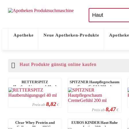
Apotheke
Neue Apotheken-Produkte
Apotheke
Haut Produkte günstig online kaufen
RETTERSPITZ
SPITZNER Hautpflegeschaum
Hautberuhigungsgel 40 ml
CremeGefühl 200 ml
8,82
Preis ab
€
8,47
Preis ab
€
Clear Whey Protein and
EUBOS KINDER Haut Ruhe
Collagen Plus - 486G -
Lotion 200 ml