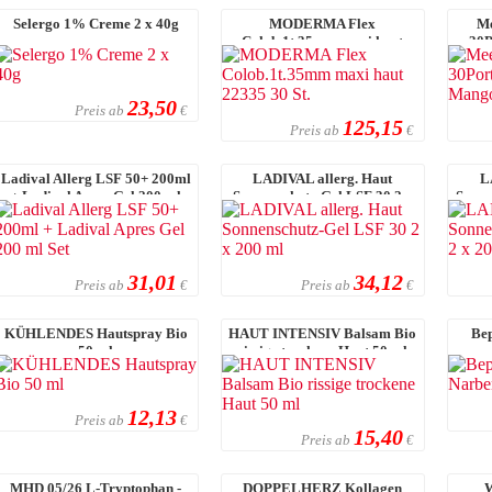
Selergo 1% Creme 2 x 40g
MODERMA Flex
Me
Colob.1t.35mm maxi haut
30P
22335 30 St.
23,50
Preis ab
€
125,15
Preis ab
€
Ladival Allerg LSF 50+ 200ml
LADIVAL allerg. Haut
L
+ Ladival Apres Gel 200 ml
Sonnenschutz-Gel LSF 30 2 x
Sonne
Set
200 ml
31,01
34,12
Preis ab
Preis ab
€
€
KÜHLENDES Hautspray Bio
HAUT INTENSIV Balsam Bio
Bep
50 ml
rissige trockene Haut 50 ml
12,13
Preis ab
€
15,40
Preis ab
€
MHD 05/26 L-Tryptophan -
DOPPELHERZ Kollagen