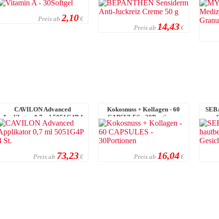
2,10
Preis ab
€
14,43
Preis ab
€
CAVILON Advanced
Kokosnuss + Kollagen - 60
SEBA
Applikator 0,7 ml 5051G4P 4
CAPSULES - 30Portionen
St.
73,23
16,04
Preis ab
Preis ab
€
€