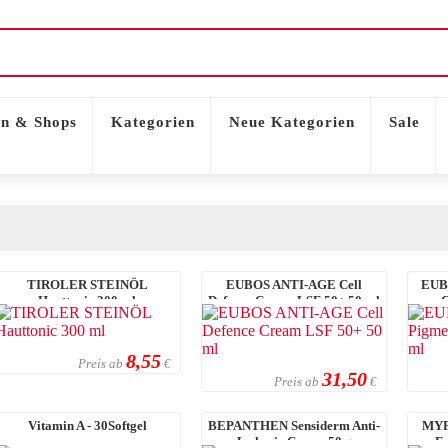
n & Shops
Kategorien
Neue Kategorien
Sale
TIROLER STEINÖL
EUBOS ANTI-AGE Cell
EUB
Hauttonic 300 ml
Defence Cream LSF 50+ 50 ml
C
8,55
Preis ab
€
31,50
Preis ab
€
Vitamin A - 30Softgel
BEPANTHEN Sensiderm Anti-
MYF
Juckreiz Creme 50 g
Fu