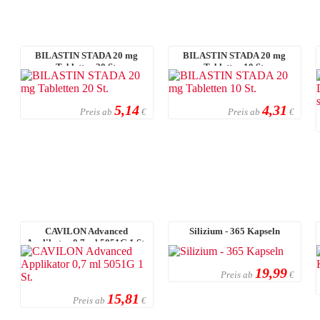
BILASTIN STADA 20 mg
BILASTIN STADA 20 mg
Tabletten 20 St.
Tabletten 10 St.
5,14
4,31
Preis ab
Preis ab
€
€
CAVILON Advanced
Silizium - 365 Kapseln
Applikator 0,7 ml 5051G 1 St.
19,99
Preis ab
€
15,81
Preis ab
€