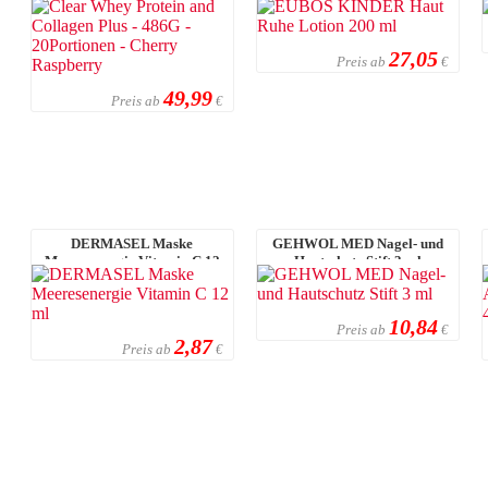
20Portionen - Cher ...
27,05
Preis ab
€
49,99
Preis ab
€
DERMASEL Maske
GEHWOL MED Nagel- und
Meeresenergie Vitamin C 12
Hautschutz Stift 3 ml
ml
10,84
Preis ab
€
2,87
Preis ab
€