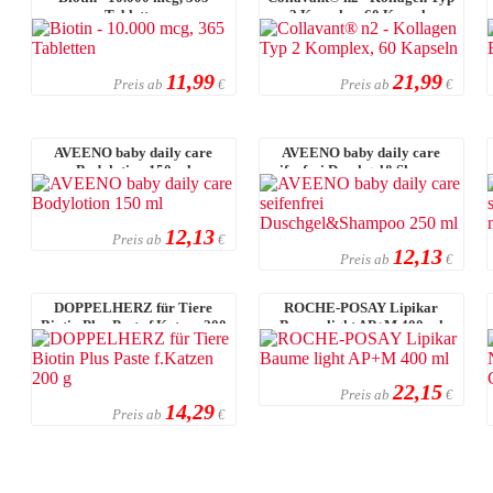
Tabletten
2 Komplex, 60 Kapseln
11,99
21,99
Preis ab
Preis ab
€
€
AVEENO baby daily care
AVEENO baby daily care
Bodylotion 150 ml
seifenfrei Duschgel&Shampoo
250 ml
12,13
Preis ab
€
12,13
Preis ab
€
DOPPELHERZ für Tiere
ROCHE-POSAY Lipikar
Biotin Plus Paste f.Katzen 200
Baume light AP+M 400 ml
g
22,15
Preis ab
€
14,29
Preis ab
€