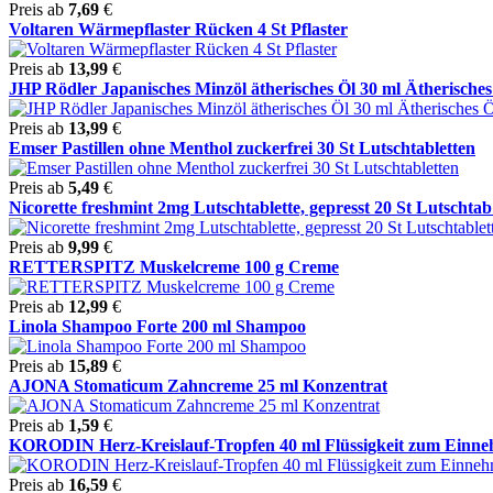
Preis ab
7,69
€
Voltaren Wärmepflaster Rücken 4 St Pflaster
Preis ab
13,99
€
JHP Rödler Japanisches Minzöl ätherisches Öl 30 ml Ätherisches 
Preis ab
13,99
€
Emser Pastillen ohne Menthol zuckerfrei 30 St Lutschtabletten
Preis ab
5,49
€
Nicorette freshmint 2mg Lutschtablette, gepresst 20 St Lutschtab 
Preis ab
9,99
€
RETTERSPITZ Muskelcreme 100 g Creme
Preis ab
12,99
€
Linola Shampoo Forte 200 ml Shampoo
Preis ab
15,89
€
AJONA Stomaticum Zahncreme 25 ml Konzentrat
Preis ab
1,59
€
KORODIN Herz-Kreislauf-Tropfen 40 ml Flüssigkeit zum Einn
Preis ab
16,59
€