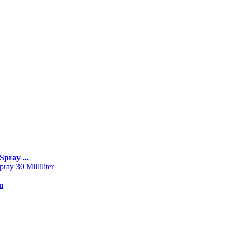
pray ...
m