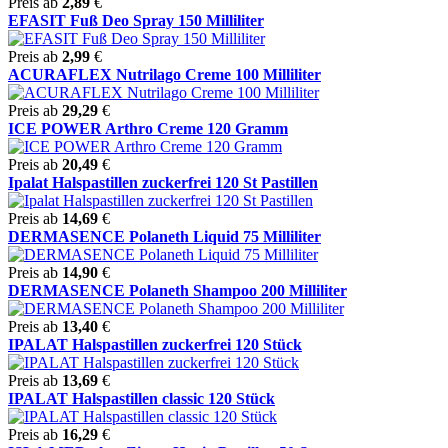
Preis ab
2,89
€
EFASIT Fuß Deo Spray 150 Milliliter
Preis ab
2,99
€
ACURAFLEX Nutrilago Creme 100 Milliliter
Preis ab
29,29
€
ICE POWER Arthro Creme 120 Gramm
Preis ab
20,49
€
Ipalat Halspastillen zuckerfrei 120 St Pastillen
Preis ab
14,69
€
DERMASENCE Polaneth Liquid 75 Milliliter
Preis ab
14,90
€
DERMASENCE Polaneth Shampoo 200 Milliliter
Preis ab
13,40
€
IPALAT Halspastillen zuckerfrei 120 Stück
Preis ab
13,69
€
IPALAT Halspastillen classic 120 Stück
Preis ab
16,29
€