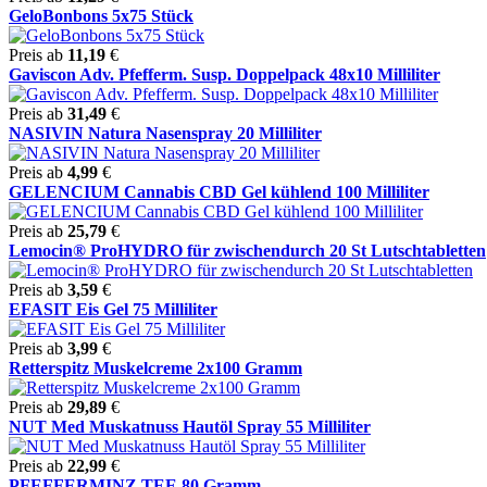
GeloBonbons 5x75 Stück
Preis ab
11,19
€
Gaviscon Adv. Pfefferm. Susp. Doppelpack 48x10 Milliliter
Preis ab
31,49
€
NASIVIN Natura Nasenspray 20 Milliliter
Preis ab
4,99
€
GELENCIUM Cannabis CBD Gel kühlend 100 Milliliter
Preis ab
25,79
€
Lemocin® ProHYDRO für zwischendurch 20 St Lutschtabletten
Preis ab
3,59
€
EFASIT Eis Gel 75 Milliliter
Preis ab
3,99
€
Retterspitz Muskelcreme 2x100 Gramm
Preis ab
29,89
€
NUT Med Muskatnuss Hautöl Spray 55 Milliliter
Preis ab
22,99
€
PFEFFERMINZ TEE 80 Gramm