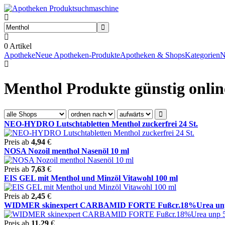
0
Artikel
Apotheke
Neue Apotheken-Produkte
Apotheken & Shops
Kategorien
N
Menthol Produkte günstig onlin
NEO-HYDRO Lutschtabletten Menthol zuckerfrei 24 St.
Preis ab
4,94
€
NOSA Nozoil menthol Nasenöl 10 ml
Preis ab
7,63
€
EIS GEL mit Menthol und Minzöl Vitawohl 100 ml
Preis ab
2,45
€
WIDMER skinexpert CARBAMID FORTE Fußcr.18%Urea unp 50 
Preis ab
11,29
€