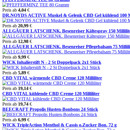
Preis ab
4,04
€
DR.NOYDS ACTIVE Muskel & Gelenk CBD Gel kühlend 100 Mil
Preis ab
20,99
€
ALLGÄUER LATSCHENK. Besenreiser Kältespray 150 Millilit
Preis ab
12,98
€
ALLGÄUER LATSCHENK. Besenreiser Pflegebalsam 75 Millili
Preis ab
9,99
€
WICK Inhalierstift N - 2 St Doppelpack 2x1 Stück
Preis ab
5,89
€
CBD VITAL wärmende CBD Creme 120 Milliliter
Preis ab
19,14
€
CBD VITAL kühlende CBD Creme 120 Milliliter
Preis ab
19,74
€
BEECRAFT Propolis Husten-Bonbons 24 Stück
Preis ab
6,99
€
WICK TripleAction Menthol & Cassis o.Zucker Bon. 72 g