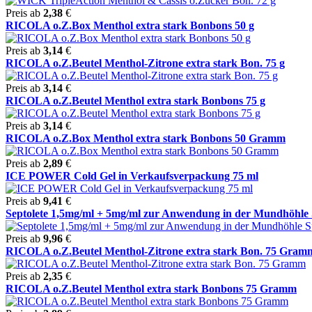
Preis ab
2,38
€
RICOLA o.Z.Box Menthol extra stark Bonbons 50 g
Preis ab
3,14
€
RICOLA o.Z.Beutel Menthol-Zitrone extra stark Bon. 75 g
Preis ab
3,14
€
RICOLA o.Z.Beutel Menthol extra stark Bonbons 75 g
Preis ab
3,14
€
RICOLA o.Z.Box Menthol extra stark Bonbons 50 Gramm
Preis ab
2,89
€
ICE POWER Cold Gel in Verkaufsverpackung 75 ml
Preis ab
9,41
€
Septolete 1,5mg/ml + 5mg/ml zur Anwendung in der Mundhöhle S
Preis ab
9,96
€
RICOLA o.Z.Beutel Menthol-Zitrone extra stark Bon. 75 Gram
Preis ab
2,35
€
RICOLA o.Z.Beutel Menthol extra stark Bonbons 75 Gramm