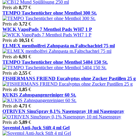
Preis ab
8,77
€
TEMPO Taschentücher ohne Menthol 300 St.
Preis ab
3,72
€
WICK VapoPads 7 Menthol Pads WH7 1 P
Preis ab
10,51
€
ELMEX mentholfrei Zahnpasta m.Faltschachtel 75 ml
Preis ab
6,91
€
TEMPO Taschentücher ohne Menthol 5404 150 St.
Preis ab
2,55
€
FISHERMANS FRIEND Eucalyptus ohne Zucker Pastillen 25 g
Preis ab
1,85
€
KUKIS Zahnspangenreiniger 60 St.
Preis ab
4,71
€
OTRIVEN SinuSpray 0,1% Nasenspray 10 ml Nasenspray
Preis ab
5,89
€
Soventol Anti-Juck Stift 4 ml Gel