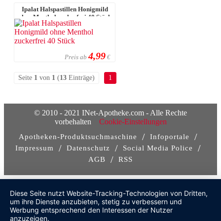
Ipalat Halspastillen Honigmild
ohne Menthol zuckerfrei 40 Stück
4,99
Preis ab
€
Seite
1
von
1
(
13
Einträge)
1
© 2010 - 2021 INet-Apotheke.com - Alle Rechte
vorbehalten
Cookie-Einstellungen
/
/
Apotheken-Produktsuchmaschine
Infoportale
/
/
/
Impressum
Datenschutz
Social Media Police
/
AGB
RSS
Diese Seite nutzt Website-Tracking-Technologien von Dritten,
um ihre Dienste anzubieten, stetig zu verbessern und
Werbung entsprechend den Interessen der Nutzer
anzuzeigen.