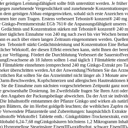
geistigen Leistungsfähigkeit sollte früh unterstützt werden. Je früher
enn gegen zunehmende Vergesslichkeit und zunehmende Konzentrationspr
em geistigen Abbau entgegenwirken, sobald sich erste Anzeichen von 
n hier zum Tragen. Erstens verbessert Tebonin® konzent® 240 mg die
ne Ginkgo-Premiumextrakt EGb 761® die Anpassungsfähigkeit unseres De
d. Gedächtnis und Konzentration stärken mit Tebonin® konzent® 240 mg
er täglichen Einnahme von 240 mg nach zwei bis vier Wochen bemerk
, kann es auch über einen langen Zeitraum eingenommen werden. Que
ßen Tebonin® stärkt Gedächtnisleistung und Konzentration Eine Behan
icher Wirkstoff, der diesen Effekt erreichen kann, steht Ihnen der bere
zur Verfügung. Fördert die Durchblutung Verbessert die Sauerstoffver
ngErwachsene ab 18 Jahren sollten 1-mal täglich 1 Filmtablette einn
 Filmtablette einnehmen (entsprechend 240 mg Ginkgo-Extrakt pro Ta
heker überschritten werden.Art der Anwendung?Nehmen Sie das Arzneimi
ztlichen Rat sollten Sie das Arzneimittel nicht länger als 3 Monate 
arm-Beschwerden, Kopfschmerzen und allergischen Hautreaktionen ko
e die Einnahme zum nächsten vorgeschriebenen Zeitpunkt ganz normal 
ne gewissenhafte Dosierung. Im Zweifelsfalle fragen Sie Ihren Arzt o
n Angaben der Packungsbeilage abweichen. Da der Arzt sie individuell
e Inhaltsstoffe entstammen der Pflanze Ginkgo und wirken als natürlic
igen Blättern, die im Herbst goldgelb leuchten; die weiblichen Zapfe
de Verwendete Pflanzenteile und Zubereitungen: hauptsächlich Extrakte
altsstoffe Wirkstoffe1 Tablette enth.: Ginkgoblätter-Trockenextrakt, 
obalid 6,24-7,68 mgGinkgolsäuren höchstens 1,2 Mikrogramm Inhaltsstof
ch) Hypromellose Stearinsäure Eisen(III)-oxidhydrat, schwarz Eisen(I