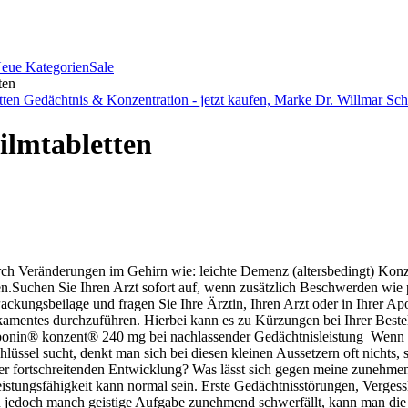
eue Kategorien
Sale
ten
ilmtabletten
h Veränderungen im Gehirn wie: leichte Demenz (altersbedingt) Kon
en.Suchen Sie Ihren Arzt sofort auf, wenn zusätzlich Beschwerden wie p
ckungsbeilage und fragen Sie Ihre Ärztin, Ihren Arzt oder in Ihrer Ap
ikamentes durchzuführen. Hierbei kann es zu Kürzungen bei Ihrer Be
Tebonin® konzent® 240 mg bei nachlassender Gedächtnisleistung Wenn 
lüssel sucht, denkt man sich bei diesen kleinen Aussetzern oft nichts,
ner fortschreitenden Entwicklung? Was lässt sich gegen meine zunehmen
stungsfähigkeit kann normal sein. Erste Gedächtnisstörungen, Vergessl
n jedoch manch geistige Aufgabe zunehmend schwerfällt, kann man die ge