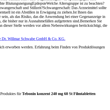
hte BlutungsneigungEpilepsieWelche Altersgruppe ist zu beachten?
hwangerschaft und Stillzeit?Schwangerschaft: Das Arzneimittel sollte
tuell ist ein Abstillen in Erwägung zu ziehen.Ist Ihnen das
 sein, als das Risiko, das die Anwendung bei einer Gegenanzeige in
die bisher nur in Ausnahmefällen aufgetreten sind.Bemerken Sie
n dieser Stelle werden vor allem Nebenwirkungen berücksichtigt, die
lich erworben werden. Erfahrung beim Finden von Produktlösungen
 Produktes für
Tebonin konzent 240 mg 60 St Filmtabletten