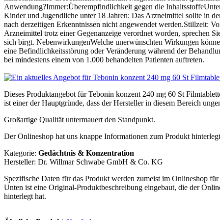
Anwendung?Immer:Überempfindlichkeit gegen die InhaltsstoffeUnter 
Kinder und Jugendliche unter 18 Jahren: Das Arzneimittel sollte in d
nach derzeitigen Erkenntnissen nicht angewendet werden.Stillzeit: Vo
Arzneimittel trotz einer Gegenanzeige verordnet worden, sprechen Si
sich birgt. NebenwirkungenWelche unerwünschten Wirkungen können a
eine Befindlichkeitsstörung oder Veränderung während der Behandlung
bei mindestens einem von 1.000 behandelten Patienten auftreten.
Dieses Produktangebot für Tebonin konzent 240 mg 60 St Filmtable
ist einer der Hauptgründe, dass der Hersteller in diesem Bereich unge
Großartige Qualität untermauert den Standpunkt.
Der Onlineshop hat uns knappe Informationen zum Produkt hinterlegt
Kategorie:
Gedächtnis & Konzentration
Hersteller: Dr. Willmar Schwabe GmbH & Co. KG
Spezifische Daten für das Produkt werden zumeist im Onlineshop für 
Unten ist eine Original-Produktbeschreibung eingebaut, die der Onli
hinterlegt hat.