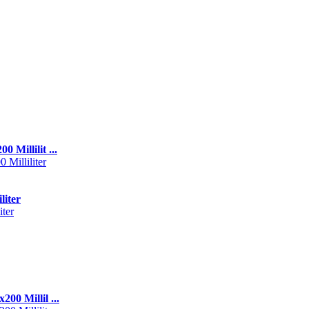
illilit ...
liter
0 Millil ...