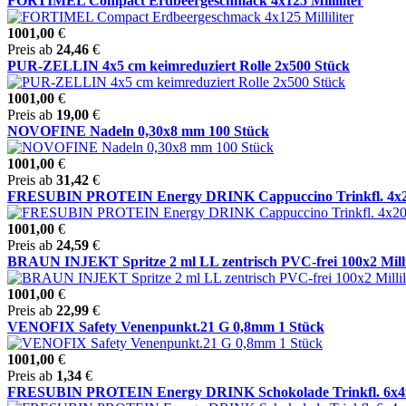
FORTIMEL Compact Erdbeergeschmack 4x125 Milliliter
1001,00
€
Preis ab
24,46
€
PUR-ZELLIN 4x5 cm keimreduziert Rolle 2x500 Stück
1001,00
€
Preis ab
19,00
€
NOVOFINE Nadeln 0,30x8 mm 100 Stück
1001,00
€
Preis ab
31,42
€
FRESUBIN PROTEIN Energy DRINK Cappuccino Trinkfl. 4x200 M
1001,00
€
Preis ab
24,59
€
BRAUN INJEKT Spritze 2 ml LL zentrisch PVC-frei 100x2 Milli
1001,00
€
Preis ab
22,99
€
VENOFIX Safety Venenpunkt.21 G 0,8mm 1 Stück
1001,00
€
Preis ab
1,34
€
FRESUBIN PROTEIN Energy DRINK Schokolade Trinkfl. 6x4x20