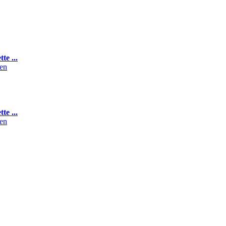
te ...
te ...