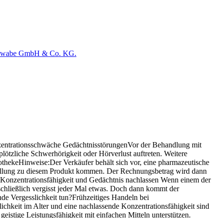
zentrationsschwäche GedächtnisstörungenVor der Behandlung mit
lötzliche Schwerhörigkeit oder Hörverlust auftreten. Weitere
othekeHinweise:Der Verkäufer behält sich vor, eine pharmazeutische
stellung zu diesem Produkt kommen. Der Rechnungsbetrag wird dann
Konzentrationsfähigkeit und Gedächtnis nachlassen Wenn einem der
 schließlich vergisst jeder Mal etwas. Doch dann kommt der
de Vergesslichkeit tun?Frühzeitiges Handeln bei
ichkeit im Alter und eine nachlassende Konzentrationsfähigkeit sind
istige Leistungsfähigkeit mit einfachen Mitteln unterstützen.