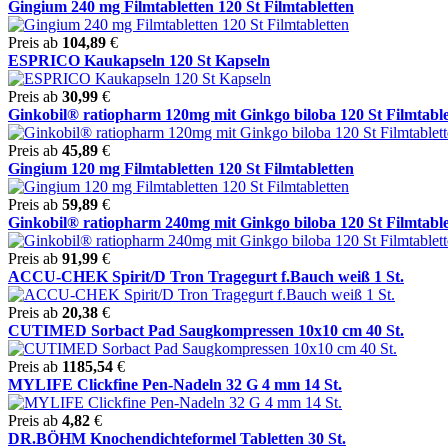
Gingium 240 mg Filmtabletten 120 St Filmtabletten
Preis ab
104,89
€
ESPRICO Kaukapseln 120 St Kapseln
Preis ab
30,99
€
Ginkobil® ratiopharm 120mg mit Ginkgo biloba 120 St Filmtablet
Preis ab
45,89
€
Gingium 120 mg Filmtabletten 120 St Filmtabletten
Preis ab
59,89
€
Ginkobil® ratiopharm 240mg mit Ginkgo biloba 120 St Filmtablet
Preis ab
91,99
€
ACCU-CHEK Spirit/D Tron Tragegurt f.Bauch weiß 1 St.
Preis ab
20,38
€
CUTIMED Sorbact Pad Saugkompressen 10x10 cm 40 St.
Preis ab
1185,54
€
MYLIFE Clickfine Pen-Nadeln 32 G 4 mm 14 St.
Preis ab
4,82
€
DR.BÖHM Knochendichteformel Tabletten 30 St.