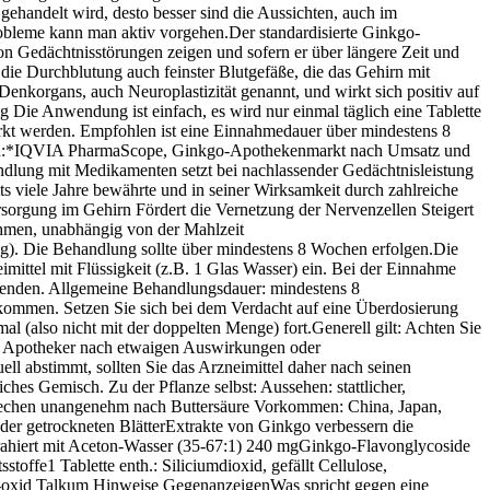
 gehandelt wird, desto besser sind die Aussichten, auch im
obleme kann man aktiv vorgehen.Der standardisierte Ginkgo-
Gedächtnisstörungen zeigen und sofern er über längere Zeit und
 Durchblutung auch feinster Blutgefäße, die das Gehirn mit
nkorgans, auch Neuroplastizität genannt, und wirkt sich positiv auf
 Die Anwendung ist einfach, es wird nur einmal täglich eine Tablette
t werden. Empfohlen ist eine Einnahmedauer über mindestens 8
llen:*IQVIA PharmaScope, Ginkgo-Apothekenmarkt nach Umsatz und
dlung mit Medikamenten setzt bei nachlassender Gedächtnisleistung
its viele Jahre bewährte und in seiner Wirksamkeit durch zahlreiche
sorgung im Gehirn Fördert die Vernetzung der Nervenzellen Steigert
ehmen, unabhängig von der Mahlzeit
g). Die Behandlung sollte über mindestens 8 Wochen erfolgen.Die
ttel mit Flüssigkeit (z.B. 1 Glas Wasser) ein. Bei der Einnahme
anwenden. Allgemeine Behandlungsdauer: mindestens 8
mmen. Setzen Sie sich bei dem Verdacht auf eine Überdosierung
(also nicht mit der doppelten Menge) fort.Generell gilt: Achten Sie
der Apotheker nach etwaigen Auswirkungen oder
 abstimmt, sollten Sie das Arzneimittel daher nach seinen
hes Gemisch. Zu der Pflanze selbst: Aussehen: stattlicher,
n riechen unangenehm nach Buttersäure Vorkommen: China, Japan,
 der getrockneten BlätterExtrakte von Ginkgo verbessern die
extrahiert mit Aceton-Wasser (35-67:1) 240 mgGinkgo-Flavonglycoside
fe1 Tablette enth.: Siliciumdioxid, gefällt Cellulose,
II)-oxid Talkum Hinweise GegenanzeigenWas spricht gegen eine