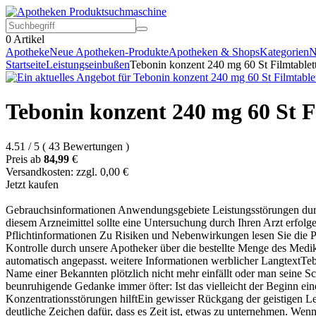
0
Artikel
Apotheke
Neue Apotheken-Produkte
Apotheken & Shops
Kategorien
N
Startseite
Leistungseinbußen
Tebonin konzent 240 mg 60 St Filmtablet
Tebonin konzent 240 mg 60 St F
4.51
/
5
(
43
Bewertungen
)
Preis ab
84,99
€
Versandkosten: zzgl. 0,00 €
Jetzt kaufen
Gebrauchsinformationen Anwendungsgebiete Leistungsstörungen durc
diesem Arzneimittel sollte eine Untersuchung durch Ihren Arzt erfolg
Pflichtinformationen Zu Risiken und Nebenwirkungen lesen Sie die Pa
Kontrolle durch unsere Apotheker über die bestellte Menge des Med
automatisch angepasst. weitere Informationen werblicher Langtext
Name einer Bekannten plötzlich nicht mehr einfällt oder man seine Sch
beunruhigende Gedanke immer öfter: Ist das vielleicht der Beginn ei
Konzentrationsstörungen hilftEin gewisser Rückgang der geistigen Lei
deutliche Zeichen dafür, dass es Zeit ist, etwas zu unternehmen. Wen