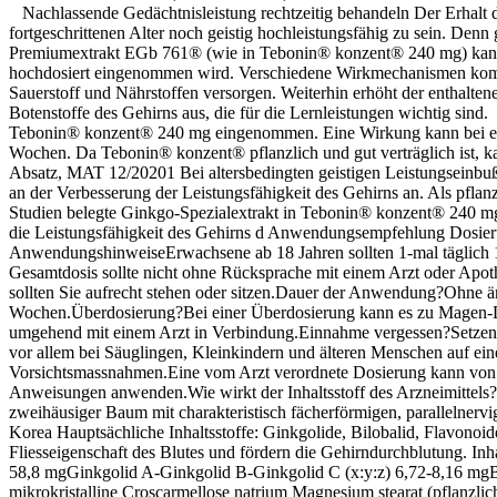
Nachlassende Gedächtnisleistung rechtzeitig behandeln Der Erhalt der 
fortgeschrittenen Alter noch geistig hochleistungsfähig zu sein. D
Premiumextrakt EGb 761® (wie in Tebonin® konzent® 240 mg) kann d
hochdosiert eingenommen wird. Verschiedene Wirkmechanismen komme
Sauerstoff und Nährstoffen versorgen. Weiterhin erhöht der enthalte
Botenstoffe des Gehirns aus, die für die Lernleistungen wichtig sin
Tebonin® konzent® 240 mg eingenommen. Eine Wirkung kann bei ein
Wochen. Da Tebonin® konzent® pflanzlich und gut verträglich ist
Absatz, MAT 12/20201 Bei altersbedingten geistigen Leistungseinbu
an der Verbesserung der Leistungsfähigkeit des Gehirns an. Als pflanzl
Studien belegte Ginkgo-Spezialextrakt in Tebonin® konzent® 240 mg 
die Leistungsfähigkeit des Gehirns d Anwendungsempfehlung Dosieru
AnwendungshinweiseErwachsene ab 18 Jahren sollten 1-mal täglich 1
Gesamtdosis sollte nicht ohne Rücksprache mit einem Arzt oder Apot
sollten Sie aufrecht stehen oder sitzen.Dauer der Anwendung?Ohne är
Wochen.Überdosierung?Bei einer Überdosierung kann es zu Magen-D
umgehend mit einem Arzt in Verbindung.Einnahme vergessen?Setzen Si
vor allem bei Säuglingen, Kleinkindern und älteren Menschen auf ei
Vorsichtsmassnahmen.Eine vom Arzt verordnete Dosierung kann von de
Anweisungen anwenden.Wie wirkt der Inhaltsstoff des Arzneimittels?Di
zweihäusiger Baum mit charakteristisch fächerförmigen, parallelnerv
Korea Hauptsächliche Inhaltsstoffe: Ginkgolide, Bilobalid, Flavonoi
Fliesseigenschaft des Blutes und fördern die Gehirndurchblutung. Inh
58,8 mgGinkgolid A-Ginkgolid B-Ginkgolid C (x:y:z) 6,72-8,16 mgBil
mikrokristalline Croscarmellose natrium Magnesium stearat (pflanzli