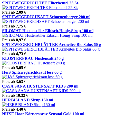
SPITZWEGERICH TEE Filterbeutel 25 St.
Preis ab
2,09
€
SPITZWEGERICHSAFT Schoenenberger 200 ml
Preis ab
7,75
€
SILOMAT Hustenstiller Eibisch-Honig-Sirup 100 ml
Preis ab
8,97
€
SPITZWEGERICHBLÄTTER Arzneitee Bio Salus 60 g
Preis ab
4,73
€
KLOSTERFRAU Hustensaft 240 g
Preis ab
5,05
€
H&S Spitzwegerichkraut lose 60 g
Preis ab
3,63
€
CASA SANA HUSTENSAFT KIDS 200 ml
Preis ab
10,32
€
HERBISLAND Sirup 150 ml
Preis ab
4,40
€
NUXE Haar Körperspray Sensual Gold 100 ml