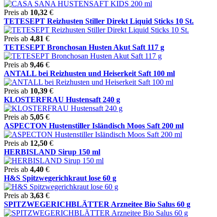
Preis ab
10,32
€
TETESEPT Reizhusten Stiller Direkt Liquid Sticks 10 St.
Preis ab
4,81
€
TETESEPT Bronchosan Husten Akut Saft 117 g
Preis ab
9,46
€
ANTALL bei Reizhusten und Heiserkeit Saft 100 ml
Preis ab
10,39
€
KLOSTERFRAU Hustensaft 240 g
Preis ab
5,05
€
ASPECTON Hustenstiller Isländisch Moos Saft 200 ml
Preis ab
12,50
€
HERBISLAND Sirup 150 ml
Preis ab
4,40
€
H&S Spitzwegerichkraut lose 60 g
Preis ab
3,63
€
SPITZWEGERICHBLÄTTER Arzneitee Bio Salus 60 g