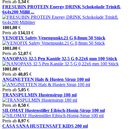
Preis ab
1,34
€
FRESUBIN PROTEIN Energy DRINK Schokolade Trinkfl.
6x4x200 Millil ...
1001,00
€
Preis ab
134,11
€
VENOFIX Safety Venenpunkt.21 G 0,8mm 50 Stück
1001,00
€
Preis ab
52,07
€
NANOPASS 32,5 Pen Kanüle 32,5 G 0,22x6 mm 100 Stück
1001,00
€
Preis ab
40,05
€
ANGINETTEN Hals & Husten Sirup 100 ml
Preis ab
5,05
€
TRANSPULMIN Hustensirup 180 ml
Preis ab
8,50
€
SILOMAT Hustenstiller Eibisch-Honig-Sirup 100 ml
Preis ab
8,97
€
CASA SANA HUSTENSAFT KIDS 200 ml