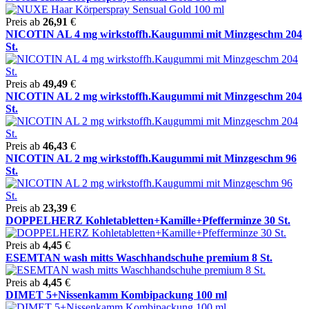
Preis ab
26,91
€
NICOTIN AL 4 mg wirkstoffh.Kaugummi mit Minzgeschm 204
St.
Preis ab
49,49
€
NICOTIN AL 2 mg wirkstoffh.Kaugummi mit Minzgeschm 204
St.
Preis ab
46,43
€
NICOTIN AL 2 mg wirkstoffh.Kaugummi mit Minzgeschm 96
St.
Preis ab
23,39
€
DOPPELHERZ Kohletabletten+Kamille+Pfefferminze 30 St.
Preis ab
4,45
€
ESEMTAN wash mitts Waschhandschuhe premium 8 St.
Preis ab
4,45
€
DIMET 5+Nissenkamm Kombipackung 100 ml