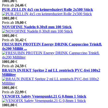
1001,00
€
Preis ab
24,46
€
PUR-ZELLIN 4x5 cm keimreduziert Rolle 2x500 Stück
1001,00
€
Preis ab
19,00
€
NOVOFINE Nadeln 0,30x8 mm 100 Stück
1001,00
€
Preis ab
31,42
€
FRESUBIN PROTEIN Energy DRINK Cappuccino Trinkfl.
4x200 Millilit ...
1001,00
€
Preis ab
24,59
€
BRAUN INJEKT Spritze 2 ml LL zentrisch PVC-frei 100x2
Milliliter
1001,00
€
Preis ab
22,99
€
VENOFIX Safety Venenpunkt.21 G 0,8mm 1 Stück
1001,00
€