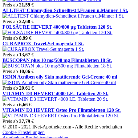
Preis ab
21,59
€
ALLTEST Chlamydien-Schnelltest f.Frauen u.Männer 1 St.
Preis ab
22,68
€
FOLSÄURE HEVERT 400/800 µg Tabletten 120 St.
Preis ab
8,99
€
CURAPROX Travel-Set magenta 1 St.
Preis ab
13,67
€
BUSCOPAN plus 10 mg/500 mg Filmtabletten 18 St.
Preis ab
10,06
€
ISDIN Acniben oily Skin mattierende Gel-Creme 40 ml
Preis ab
20,61
€
VITAMIN D3 HEVERT 4000 I.E. Tabletten 20 St.
Preis ab
6,66
€
VITAMIN D3 HEVERT Osteo Pro Filmtabletten 120 St.
Preis ab
37,79
€
© 2010 - 2021 INet-Apotheke.com - Alle Rechte vorbehalten
Cookie-Einstellungen
Apotheken-Produktsuchmaschine