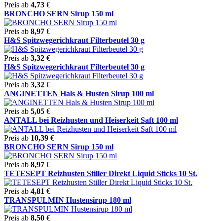
Preis ab
4,73
€
BRONCHO SERN Sirup 150 ml
Preis ab
8,97
€
H&S Spitzwegerichkraut Filterbeutel 30 g
Preis ab
3,32
€
H&S Spitzwegerichkraut Filterbeutel 30 g
Preis ab
3,32
€
ANGINETTEN Hals & Husten Sirup 100 ml
Preis ab
5,05
€
ANTALL bei Reizhusten und Heiserkeit Saft 100 ml
Preis ab
10,39
€
BRONCHO SERN Sirup 150 ml
Preis ab
8,97
€
TETESEPT Reizhusten Stiller Direkt Liquid Sticks 10 St.
Preis ab
4,81
€
TRANSPULMIN Hustensirup 180 ml
Preis ab
8,50
€