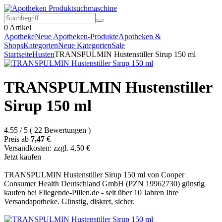
0
Artikel
Apotheke
Neue Apotheken-Produkte
Apotheken &
Shops
Kategorien
Neue Kategorien
Sale
Startseite
Husten
TRANSPULMIN Hustenstiller Sirup 150 ml
TRANSPULMIN Hustenstiller
Sirup 150 ml
4.55
/
5
(
22
Bewertungen
)
Preis ab
7,47
€
Versandkosten: zzgl. 4,50 €
Jetzt kaufen
TRANSPULMIN Hustenstiller Sirup 150 ml von Cooper
Consumer Health Deutschland GmbH (PZN 19962730) günstig
kaufen bei Fliegende-Pillen.de - seit über 10 Jahren Ihre
Versandapotheke. Günstig, diskret, sicher.