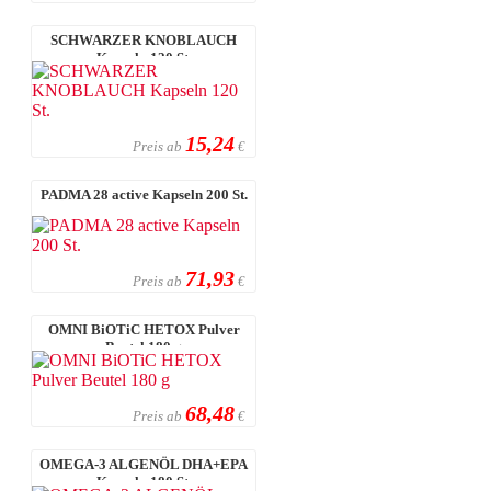
SCHWARZER KNOBLAUCH
Kapseln 120 St.
15,24
Preis ab
€
PADMA 28 active Kapseln 200 St.
71,93
Preis ab
€
OMNI BiOTiC HETOX Pulver
Beutel 180 g
68,48
Preis ab
€
OMEGA-3 ALGENÖL DHA+EPA
Kapseln 180 St.