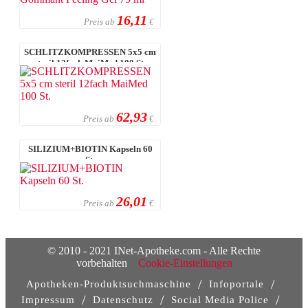
16,11
Preis ab
€
SCHLITZKOMPRESSEN 5x5 cm
steril 12fach MaiMed 100 St.
62,93
Preis ab
€
SILIZIUM+BIOTIN Kapseln 60
St.
26,01
Preis ab
€
© 2010 - 2021 INet-Apotheke.com - Alle Rechte
vorbehalten
Cookie-Einstellungen
/
/
Apotheken-Produktsuchmaschine
Infoportale
/
/
/
Impressum
Datenschutz
Social Media Police