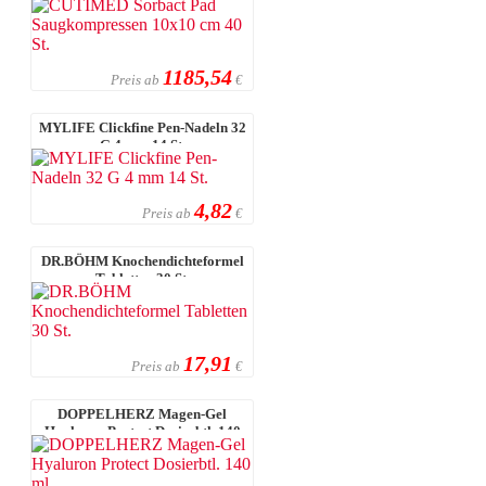
1185,54
Preis ab
€
MYLIFE Clickfine Pen-Nadeln 32
G 4 mm 14 St.
4,82
Preis ab
€
DR.BÖHM Knochendichteformel
Tabletten 30 St.
17,91
Preis ab
€
DOPPELHERZ Magen-Gel
Hyaluron Protect Dosierbtl. 140
ml