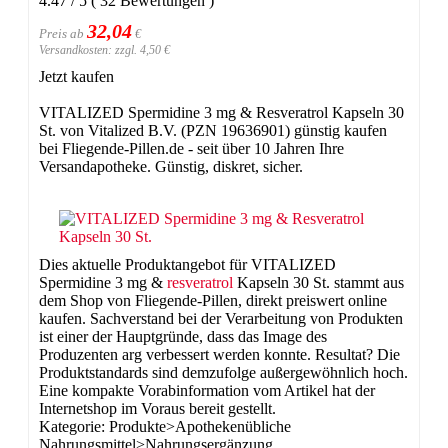
4.47
/
5
(
32
Bewertungen
)
32,04
Preis ab
€
Versandkosten: zzgl. 4,50 €
Jetzt kaufen
VITALIZED Spermidine 3 mg & Resveratrol Kapseln 30
St. von Vitalized B.V. (PZN 19636901) günstig kaufen
bei Fliegende-Pillen.de - seit über 10 Jahren Ihre
Versandapotheke. Günstig, diskret, sicher.
Dies aktuelle Produktangebot für VITALIZED
Spermidine 3 mg &
resveratrol
Kapseln 30 St. stammt aus
dem Shop von Fliegende-Pillen, direkt preiswert online
kaufen. Sachverstand bei der Verarbeitung von Produkten
ist einer der Hauptgründe, dass das Image des
Produzenten arg verbessert werden konnte. Resultat? Die
Produktstandards sind demzufolge außergewöhnlich hoch.
Eine kompakte Vorabinformation vom Artikel hat der
Internetshop im Voraus bereit gestellt.
Kategorie: Produkte>Apothekenübliche
Nahrungsmittel>Nahrungsergänzung,