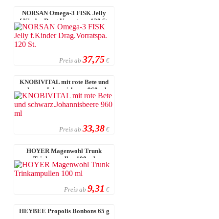
NORSAN Omega-3 FISK Jelly
f.Kinder Drag.Vorratspa. 120 St.
37,75
Preis ab
€
KNOBIVITAL mit rote Bete und
schwarz.Johannisbeere 960 ml
33,38
Preis ab
€
HOYER Magenwohl Trunk
Trinkampullen 100 ml
9,31
Preis ab
€
HEYBEE Propolis Bonbons 65 g