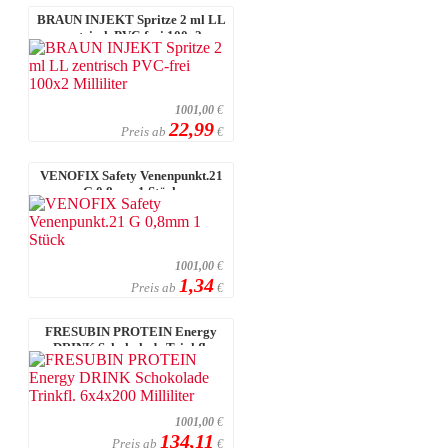
BRAUN INJEKT Spritze 2 ml LL
zentrisch PVC-frei 100x2
Milliliter
1001,00
€
22,99
Preis ab
€
VENOFIX Safety Venenpunkt.21
G 0,8mm 1 Stück
1001,00
€
1,34
Preis ab
€
FRESUBIN PROTEIN Energy
DRINK Schokolade Trinkfl.
6x4x200 Millil ...
1001,00
€
134,11
Preis ab
€