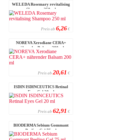
WELEDA Rosemary revitalising
Shampoo 250 ml
6,26
Preis ab
€
NOREVA Xerodiane CERA+
nährender Balsam 200 ml
20,61
Preis ab
€
ISDIN ISDINCEUTICS Retinal
Eyes Gel 20 ml
62,91
Preis ab
€
BIODERMA Sebium Gommant
Peeling Gel 75 ml