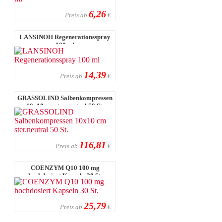
6,26
Preis ab
€
LANSINOH Regenerationsspray
100 ml
14,39
Preis ab
€
GRASSOLIND Salbenkompressen
10x10 cm ster.neutral 50 St.
116,81
Preis ab
€
COENZYM Q10 100 mg
hochdosiert Kapseln 30 St.
25,79
Preis ab
€