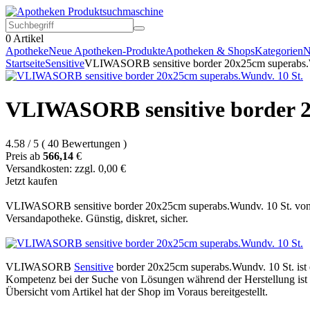
0
Artikel
Apotheke
Neue Apotheken-Produkte
Apotheken & Shops
Kategorien
N
Startseite
Sensitive
VLIWASORB sensitive border 20x25cm superabs.
VLIWASORB sensitive border 2
4.58
/
5
(
40
Bewertungen
)
Preis ab
566,14
€
Versandkosten: zzgl. 0,00 €
Jetzt kaufen
VLIWASORB sensitive border 20x25cm superabs.Wundv. 10 St. von 
Versandapotheke. Günstig, diskret, sicher.
VLIWASORB
Sensitive
border 20x25cm superabs.Wundv. 10 St. ist
Kompetenz bei der Suche von Lösungen während der Herstellung ist e
Übersicht vom Artikel hat der Shop im Voraus bereitgestellt.