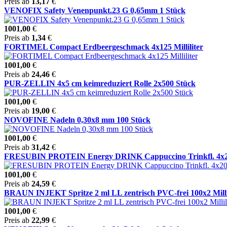
Preis ab
13,17
€
VENOFIX Safety Venenpunkt.23 G 0,65mm 1 Stück
1001,00
€
Preis ab
1,34
€
FORTIMEL Compact Erdbeergeschmack 4x125 Milliliter
1001,00
€
Preis ab
24,46
€
PUR-ZELLIN 4x5 cm keimreduziert Rolle 2x500 Stück
1001,00
€
Preis ab
19,00
€
NOVOFINE Nadeln 0,30x8 mm 100 Stück
1001,00
€
Preis ab
31,42
€
FRESUBIN PROTEIN Energy DRINK Cappuccino Trinkfl. 4x200 M
1001,00
€
Preis ab
24,59
€
BRAUN INJEKT Spritze 2 ml LL zentrisch PVC-frei 100x2 Milli
1001,00
€
Preis ab
22,99
€