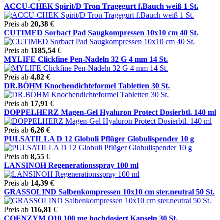
ACCU-CHEK Spirit/D Tron Tragegurt f.Bauch weiß 1 St.
Preis ab
20,38
€
CUTIMED Sorbact Pad Saugkompressen 10x10 cm 40 St.
Preis ab
1185,54
€
MYLIFE Clickfine Pen-Nadeln 32 G 4 mm 14 St.
Preis ab
4,82
€
DR.BÖHM Knochendichteformel Tabletten 30 St.
Preis ab
17,91
€
DOPPELHERZ Magen-Gel Hyaluron Protect Dosierbtl. 140 ml
Preis ab
6,26
€
PULSATILLA D 12 Globuli Pflüger Globulispender 10 g
Preis ab
8,55
€
LANSINOH Regenerationsspray 100 ml
Preis ab
14,39
€
GRASSOLIND Salbenkompressen 10x10 cm ster.neutral 50 St.
Preis ab
116,81
€
COENZYM Q10 100 mg hochdosiert Kapseln 30 St.