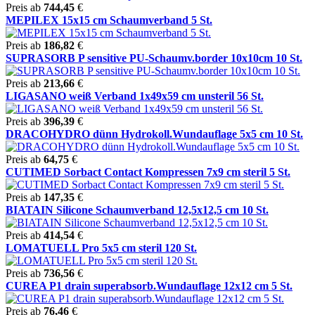
Preis ab
744,45
€
MEPILEX 15x15 cm Schaumverband 5 St.
Preis ab
186,82
€
SUPRASORB P sensitive PU-Schaumv.border 10x10cm 10 St.
Preis ab
213,66
€
LIGASANO weiß Verband 1x49x59 cm unsteril 56 St.
Preis ab
396,39
€
DRACOHYDRO dünn Hydrokoll.Wundauflage 5x5 cm 10 St.
Preis ab
64,75
€
CUTIMED Sorbact Contact Kompressen 7x9 cm steril 5 St.
Preis ab
147,35
€
BIATAIN Silicone Schaumverband 12,5x12,5 cm 10 St.
Preis ab
414,54
€
LOMATUELL Pro 5x5 cm steril 120 St.
Preis ab
736,56
€
CUREA P1 drain superabsorb.Wundauflage 12x12 cm 5 St.
Preis ab
76,46
€