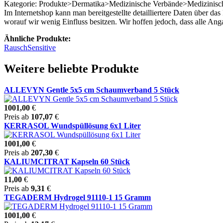
Kategorie: Produkte>Dermatika>Medizinische Verbände>Medizinisch
Im Internetshop kann man bereitgestellte detailliertere Daten über d
worauf wir wenig Einfluss besitzen. Wir hoffen jedoch, dass alle A
Ähnliche Produkte:
Rausch
Sensitive
Weitere beliebte Produkte
ALLEVYN Gentle 5x5 cm Schaumverband 5 Stück
1001,00
€
Preis ab
107,07
€
KERRASOL Wundspüllösung 6x1 Liter
1001,00
€
Preis ab
207,30
€
KALIUMCITRAT Kapseln 60 Stück
11,00
€
Preis ab
9,31
€
TEGADERM Hydrogel 91110-1 15 Gramm
1001,00
€