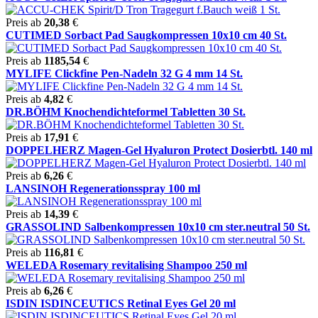
Preis ab
20,38
€
CUTIMED Sorbact Pad Saugkompressen 10x10 cm 40 St.
Preis ab
1185,54
€
MYLIFE Clickfine Pen-Nadeln 32 G 4 mm 14 St.
Preis ab
4,82
€
DR.BÖHM Knochendichteformel Tabletten 30 St.
Preis ab
17,91
€
DOPPELHERZ Magen-Gel Hyaluron Protect Dosierbtl. 140 ml
Preis ab
6,26
€
LANSINOH Regenerationsspray 100 ml
Preis ab
14,39
€
GRASSOLIND Salbenkompressen 10x10 cm ster.neutral 50 St.
Preis ab
116,81
€
WELEDA Rosemary revitalising Shampoo 250 ml
Preis ab
6,26
€
ISDIN ISDINCEUTICS Retinal Eyes Gel 20 ml