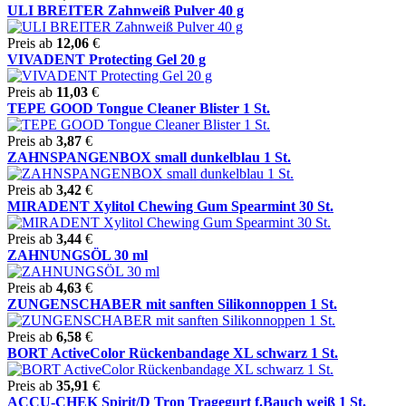
ULI BREITER Zahnweiß Pulver 40 g
Preis ab
12,06
€
VIVADENT Protecting Gel 20 g
Preis ab
11,03
€
TEPE GOOD Tongue Cleaner Blister 1 St.
Preis ab
3,87
€
ZAHNSPANGENBOX small dunkelblau 1 St.
Preis ab
3,42
€
MIRADENT Xylitol Chewing Gum Spearmint 30 St.
Preis ab
3,44
€
ZAHNUNGSÖL 30 ml
Preis ab
4,63
€
ZUNGENSCHABER mit sanften Silikonnoppen 1 St.
Preis ab
6,58
€
BORT ActiveColor Rückenbandage XL schwarz 1 St.
Preis ab
35,91
€
ACCU-CHEK Spirit/D Tron Tragegurt f.Bauch weiß 1 St.