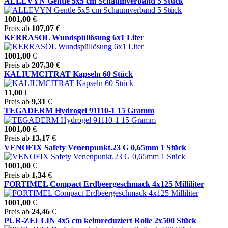
ALLEVYN Gentle 5x5 cm Schaumverband 5 Stück
1001,00
€
Preis ab
107,07
€
KERRASOL Wundspüllösung 6x1 Liter
1001,00
€
Preis ab
207,30
€
KALIUMCITRAT Kapseln 60 Stück
11,00
€
Preis ab
9,31
€
TEGADERM Hydrogel 91110-1 15 Gramm
1001,00
€
Preis ab
13,17
€
VENOFIX Safety Venenpunkt.23 G 0,65mm 1 Stück
1001,00
€
Preis ab
1,34
€
FORTIMEL Compact Erdbeergeschmack 4x125 Milliliter
1001,00
€
Preis ab
24,46
€
PUR-ZELLIN 4x5 cm keimreduziert Rolle 2x500 Stück