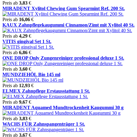
Preis ab
3,83
€
MIRADENT Xylitol Chewing Gum Spearmint Ref. 200 St.
Preis ab
16,06
€
KAUX Zahnpflegekaugummi Cinnamon/Zimt mit Xylitol 40 St.
Preis ab
4,29
€
VITIS gingival Set 1 St.
Preis ab
6,86
€
ONE DROP Only Zungenreiniger professional deluxe 1 St.
Preis ab
3,60
€
MUNDZIEHÖL Bio 145 ml
Preis ab
12,93
€
ELMEX Zahnpflege Erstausstattung 1 St.
Preis ab
9,67
€
MIRADENT Aquamed Mundtrockenheit Kaugummi 30 g
Preis ab
3,83
€
WACHS FÜR Zahnspangenträger 1 St.
Preis ab
3,67
€