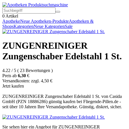
0
Artikel
Apotheke
Neue Apotheken-Produkte
Apotheken &
Shops
Kategorien
Neue Kategorien
Sale
ZUNGENREINIGER
Zungenschaber Edelstahl 1 St.
4.22
/
5
(
23
Bewertungen
)
Preis ab
6,30
€
Versandkosten: zzgl. 4,50 €
Jetzt kaufen
ZUNGENREINIGER Zungenschaber Edelstahl 1 St. von Casida
GmbH (PZN 18886286) günstig kaufen bei Fliegende-Pillen.de -
seit über 10 Jahren Ihre Versandapotheke. Günstig, diskret, sicher.
Sie sehen hier ein Angebot für ZUNGENREINIGER