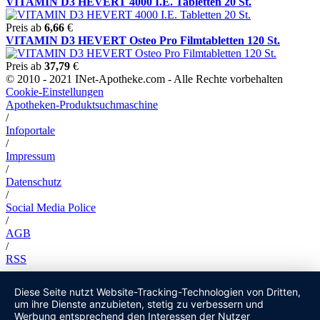
VITAMIN D3 HEVERT 4000 I.E. Tabletten 20 St.
Preis ab
6,66
€
VITAMIN D3 HEVERT Osteo Pro Filmtabletten 120 St.
Preis ab
37,79
€
© 2010 - 2021 INet-Apotheke.com - Alle Rechte vorbehalten
Cookie-Einstellungen
Apotheken-Produktsuchmaschine
/
Infoportale
/
Impressum
/
Datenschutz
/
Social Media Police
/
AGB
/
RSS
Diese Seite nutzt Website-Tracking-Technologien von Dritten,
um ihre Dienste anzubieten, stetig zu verbessern und
Werbung entsprechend den Interessen der Nutzer