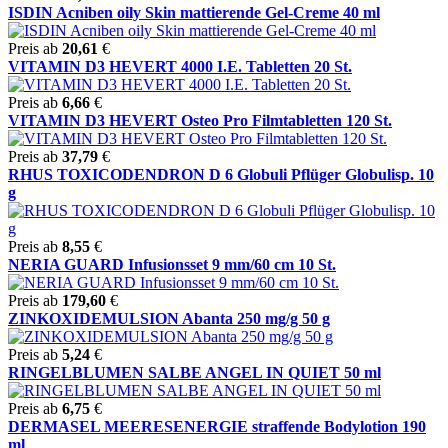
ISDIN Acniben oily Skin mattierende Gel-Creme 40 ml
Preis ab
20,61
€
VITAMIN D3 HEVERT 4000 I.E. Tabletten 20 St.
Preis ab
6,66
€
VITAMIN D3 HEVERT Osteo Pro Filmtabletten 120 St.
Preis ab
37,79
€
RHUS TOXICODENDRON D 6 Globuli Pflüger Globulisp. 10
g
Preis ab
8,55
€
NERIA GUARD Infusionsset 9 mm/60 cm 10 St.
Preis ab
179,60
€
ZINKOXIDEMULSION Abanta 250 mg/g 50 g
Preis ab
5,24
€
RINGELBLUMEN SALBE ANGEL IN QUIET 50 ml
Preis ab
6,75
€
DERMASEL MEERESENERGIE straffende Bodylotion 190
ml