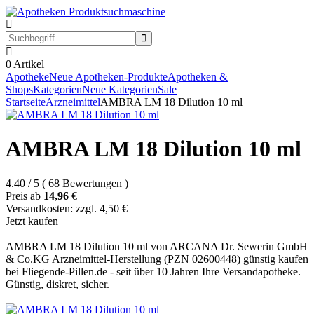
0
Artikel
Apotheke
Neue Apotheken-Produkte
Apotheken &
Shops
Kategorien
Neue Kategorien
Sale
Startseite
Arzneimittel
AMBRA LM 18 Dilution 10 ml
AMBRA LM 18 Dilution 10 ml
4.40
/
5
(
68
Bewertungen
)
Preis ab
14,96
€
Versandkosten: zzgl. 4,50 €
Jetzt kaufen
AMBRA LM 18 Dilution 10 ml von ARCANA Dr. Sewerin GmbH
& Co.KG Arzneimittel-Herstellung (PZN 02600448) günstig kaufen
bei Fliegende-Pillen.de - seit über 10 Jahren Ihre Versandapotheke.
Günstig, diskret, sicher.