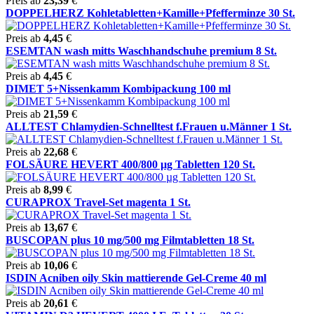
Preis ab
23,39
€
DOPPELHERZ Kohletabletten+Kamille+Pfefferminze 30 St.
Preis ab
4,45
€
ESEMTAN wash mitts Waschhandschuhe premium 8 St.
Preis ab
4,45
€
DIMET 5+Nissenkamm Kombipackung 100 ml
Preis ab
21,59
€
ALLTEST Chlamydien-Schnelltest f.Frauen u.Männer 1 St.
Preis ab
22,68
€
FOLSÄURE HEVERT 400/800 µg Tabletten 120 St.
Preis ab
8,99
€
CURAPROX Travel-Set magenta 1 St.
Preis ab
13,67
€
BUSCOPAN plus 10 mg/500 mg Filmtabletten 18 St.
Preis ab
10,06
€
ISDIN Acniben oily Skin mattierende Gel-Creme 40 ml
Preis ab
20,61
€