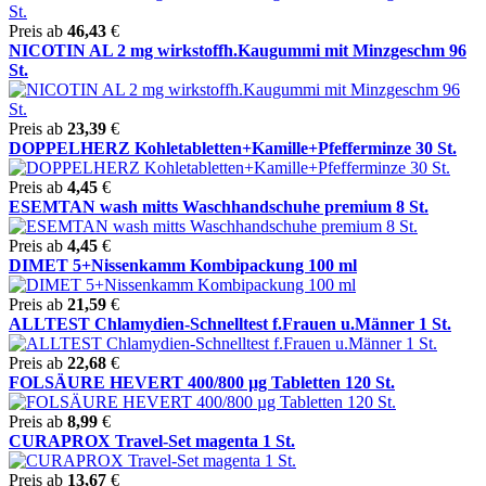
Preis ab
46,43
€
NICOTIN AL 2 mg wirkstoffh.Kaugummi mit Minzgeschm 96
St.
Preis ab
23,39
€
DOPPELHERZ Kohletabletten+Kamille+Pfefferminze 30 St.
Preis ab
4,45
€
ESEMTAN wash mitts Waschhandschuhe premium 8 St.
Preis ab
4,45
€
DIMET 5+Nissenkamm Kombipackung 100 ml
Preis ab
21,59
€
ALLTEST Chlamydien-Schnelltest f.Frauen u.Männer 1 St.
Preis ab
22,68
€
FOLSÄURE HEVERT 400/800 µg Tabletten 120 St.
Preis ab
8,99
€
CURAPROX Travel-Set magenta 1 St.
Preis ab
13,67
€