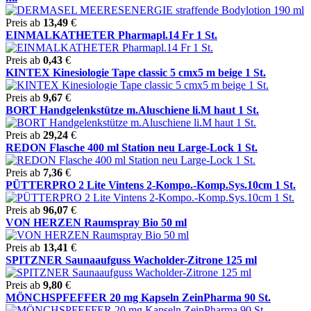
Preis ab
13,49
€
EINMALKATHETER Pharmapl.14 Fr 1 St.
Preis ab
0,43
€
KINTEX Kinesiologie Tape classic 5 cmx5 m beige 1 St.
Preis ab
9,67
€
BORT Handgelenkstütze m.Aluschiene li.M haut 1 St.
Preis ab
29,24
€
REDON Flasche 400 ml Station neu Large-Lock 1 St.
Preis ab
7,36
€
PÜTTERPRO 2 Lite Vintens 2-Kompo.-Komp.Sys.10cm 1 St.
Preis ab
96,07
€
VON HERZEN Raumspray Bio 50 ml
Preis ab
13,41
€
SPITZNER Saunaaufguss Wacholder-Zitrone 125 ml
Preis ab
9,80
€
MÖNCHSPFEFFER 20 mg Kapseln ZeinPharma 90 St.