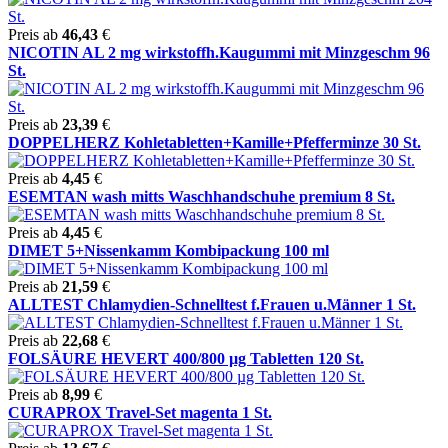
Preis ab
46,43
€
NICOTIN AL 2 mg wirkstoffh.Kaugummi mit Minzgeschm 96
St.
Preis ab
23,39
€
DOPPELHERZ Kohletabletten+Kamille+Pfefferminze 30 St.
Preis ab
4,45
€
ESEMTAN wash mitts Waschhandschuhe premium 8 St.
Preis ab
4,45
€
DIMET 5+Nissenkamm Kombipackung 100 ml
Preis ab
21,59
€
ALLTEST Chlamydien-Schnelltest f.Frauen u.Männer 1 St.
Preis ab
22,68
€
FOLSÄURE HEVERT 400/800 µg Tabletten 120 St.
Preis ab
8,99
€
CURAPROX Travel-Set magenta 1 St.