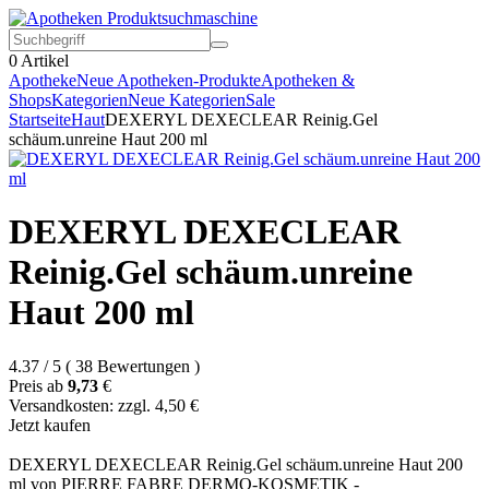
0
Artikel
Apotheke
Neue Apotheken-Produkte
Apotheken &
Shops
Kategorien
Neue Kategorien
Sale
Startseite
Haut
DEXERYL DEXECLEAR Reinig.Gel
schäum.unreine Haut 200 ml
DEXERYL DEXECLEAR
Reinig.Gel schäum.unreine
Haut 200 ml
4.37
/
5
(
38
Bewertungen
)
Preis ab
9,73
€
Versandkosten: zzgl. 4,50 €
Jetzt kaufen
DEXERYL DEXECLEAR Reinig.Gel schäum.unreine Haut 200
ml von PIERRE FABRE DERMO-KOSMETIK -