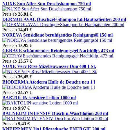
NUXE Sun After Sun Duschshampoo 750 ml
Preis ab
26,91
€
DERMOLAVAL Duschgel+Shampoo f.d.Hautpatienten 200 ml
Preis ab
14,41
€
NOREVA Sensidiane beruhigendes Reinigungsöl 150 ml
Preis ab
13,95
€
CERAVE schäumendes Reinigungsgel Nachfüllp. 473 ml
Preis ab
13,57
€
NUXE Very Rose Mizellenwasser Duo 400 1 St.
Preis ab
36,45
€
BIODERMA Atoderm Huile de Douche neu 1 l
Preis ab
24,57
€
BAKTOLIN sensitive Lotion 1000 ml
Preis ab
9,97
€
BALNEUM INTENSIV Dusch-u.Waschlotion 200 ml
Preis ab
9,43
€
KNEIPP MEN 3in1 Pflegedusche ENERGIE 200 ml