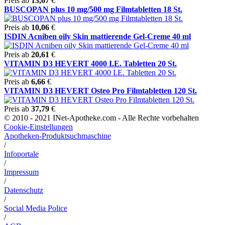
Preis ab
13,67
€
BUSCOPAN plus 10 mg/500 mg Filmtabletten 18 St.
Preis ab
10,06
€
ISDIN Acniben oily Skin mattierende Gel-Creme 40 ml
Preis ab
20,61
€
VITAMIN D3 HEVERT 4000 I.E. Tabletten 20 St.
Preis ab
6,66
€
VITAMIN D3 HEVERT Osteo Pro Filmtabletten 120 St.
Preis ab
37,79
€
© 2010 - 2021 INet-Apotheke.com - Alle Rechte vorbehalten
Cookie-Einstellungen
Apotheken-Produktsuchmaschine
/
Infoportale
/
Impressum
/
Datenschutz
/
Social Media Police
/