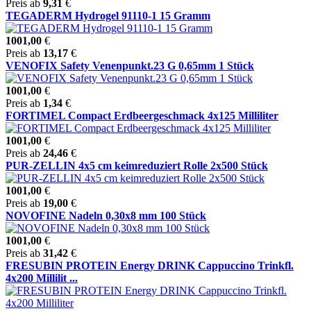
Preis ab
9,31
€
TEGADERM Hydrogel 91110-1 15 Gramm
1001,00
€
Preis ab
13,17
€
VENOFIX Safety Venenpunkt.23 G 0,65mm 1 Stück
1001,00
€
Preis ab
1,34
€
FORTIMEL Compact Erdbeergeschmack 4x125 Milliliter
1001,00
€
Preis ab
24,46
€
PUR-ZELLIN 4x5 cm keimreduziert Rolle 2x500 Stück
1001,00
€
Preis ab
19,00
€
NOVOFINE Nadeln 0,30x8 mm 100 Stück
1001,00
€
Preis ab
31,42
€
FRESUBIN PROTEIN Energy DRINK Cappuccino Trinkfl.
4x200 Millilit ...