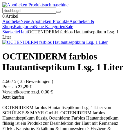
0
Artikel
Apotheke
Neue Apotheken-Produkte
Apotheken &
Shops
Kategorien
Neue Kategorien
Sale
Startseite
Haut
OCTENIDERM farblos Hautantiseptikum Lsg. 1
Liter
OCTENIDERM farblos
Hautantiseptikum Lsg. 1 Liter
4.66
/
5
(
35
Bewertungen
)
Preis ab
22,29
€
Versandkosten: zzgl. 0,00 €
Jetzt kaufen
OCTENIDERM farblos Hautantiseptikum Lsg. 1 Liter von
SCHÜLKE & MAYR GmbH. OCTENIDERM farblos
Hautantiseptikum flüssig Octeniderm Farblos Hautantiseptikum
flüssig ist ein Produkt zur Desinfektion der Haut mit Remanenz
Effekt. Kategorie: Erkältung & Immunsystem > Hygiene &