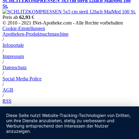
SCHLITZKOMPRESSEN 5x5 cm steril 12fach MaiMed 100
St.
Preis ab
62,93
€
© 2010 - 2021 INet-Apotheke.com - Alle Rechte vorbehalten
Cookie-Einstellungen
Apotheken-Produktsuchmaschine
/
Infoportale
/
Impressum
/
Datenschutz
/
Social Media Police
/
AGB
/
RSS
Diese Seite nutzt Website-Tracking-Technologien von Dritten,
um ihre Dienste anzubieten, stetig zu verbessern und
Werbung entsprechend den Interessen der Nutzer
anzuzeigen.