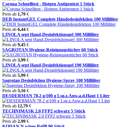
Corona Schnelltest - Hotgen Antigentest 1 Stück
Preis ab
1,79
€
DEB InstantGEL Complete Händedesinfektion 100 Milliliter
Preis ab
6,44
€
LINOLA sept Hand-Desinfektionsgel 300 Milliliter
Preis ab
9,45
€
SAGROTAN Hygiene-Reinigungstücher 60 Stück
Preis ab
3,99
€
LINOLA sept Hand-Desinfektionsgel 190 Milliliter
Preis ab
5,99
€
Sagrotan Desinfektion Hygiene-Spray 100 Milliliter
Preis ab
3,16
€
DESDERMAN 78,2 g/100 g Lsg.z.Anw.a.d.Haut 1 Liter
Preis ab
12,79
€
TECHNIMASK 2.0 FFP2 schwarz 5 Stück
Preis ab
2,99
€
KODAN N wipes Refill 90 Stück