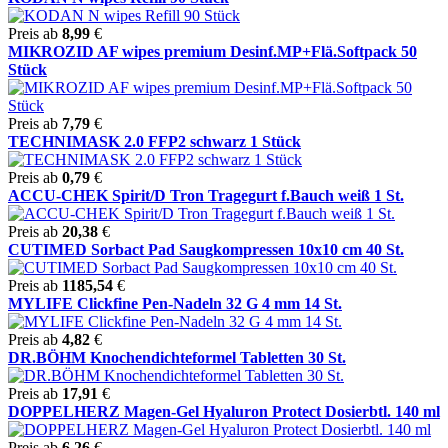
Preis ab
8,99
€
MIKROZID AF wipes premium Desinf.MP+Flä.Softpack 50
Stück
Preis ab
7,79
€
TECHNIMASK 2.0 FFP2 schwarz 1 Stück
Preis ab
0,79
€
ACCU-CHEK Spirit/D Tron Tragegurt f.Bauch weiß 1 St.
Preis ab
20,38
€
CUTIMED Sorbact Pad Saugkompressen 10x10 cm 40 St.
Preis ab
1185,54
€
MYLIFE Clickfine Pen-Nadeln 32 G 4 mm 14 St.
Preis ab
4,82
€
DR.BÖHM Knochendichteformel Tabletten 30 St.
Preis ab
17,91
€
DOPPELHERZ Magen-Gel Hyaluron Protect Dosierbtl. 140 ml
Preis ab
6,26
€