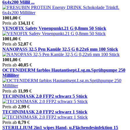
6x4x200 Millil ...
1001,00
€
Preis ab
134,11
€
VENOFIX Safety Venenpunkt.21 G 0,8mm 50 Stück
1001,00
€
Preis ab
52,07
€
NANOPASS 32,5 Pen Kanüle 32,5 G 0,22x6 mm 100 Stück
1001,00
€
Preis ab
40,05
€
OCTENIDERM farblos Hautantisept.Lsg.m.Sprühpumpe 250
Milliliter
Preis ab
11,99
€
TECHNIMASK 2.0 FFP2 schwarz 5 Stück
Preis ab
2,99
€
TECHNIMASK 2.0 FFP2 schwarz 1 Stück
Preis ab
0,79
€
STERILLIUM 2in1 wipes Hand- u.Flächendesinfektion 15