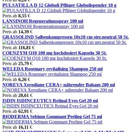
PULSATILLA D 12 Globuli Pflüger Globulispender 10 g
Preis ab
8,55
€
LANSINOH Regenerationsspray 100 ml
Preis ab
14,39
€
GRASSOLIND Salbenkompressen 10x10 cm ster.neutral 50 St.
Preis ab
116,81
€
COENZYM Q10 100 mg hochdosiert Kapseln 30 St.
Preis ab
25,79
€
WELEDA Rosemary revitalising Shampoo 250 ml
Preis ab
6,26
€
NOREVA Xerodiane CERA+ nährender Balsam 200 ml
Preis ab
20,61
€
ISDIN ISDINCEUTICS Retinal Eyes Gel 20 ml
Preis ab
62,91
€
BIODERMA Sebium Gommant Peeling Gel 75 ml
Preis ab
16,11
€