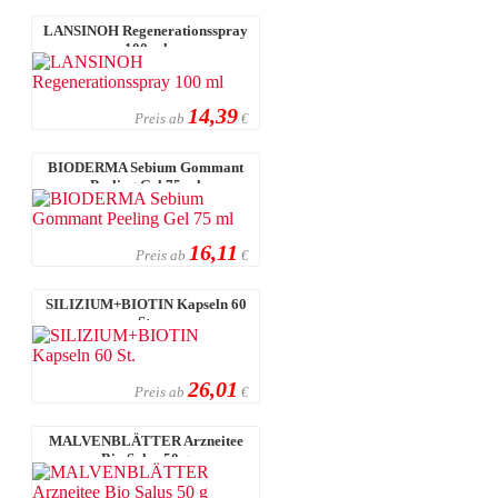
LANSINOH Regenerationsspray
100 ml
14,39
Preis ab
€
BIODERMA Sebium Gommant
Peeling Gel 75 ml
16,11
Preis ab
€
SILIZIUM+BIOTIN Kapseln 60
St.
26,01
Preis ab
€
MALVENBLÄTTER Arzneitee
Bio Salus 50 g