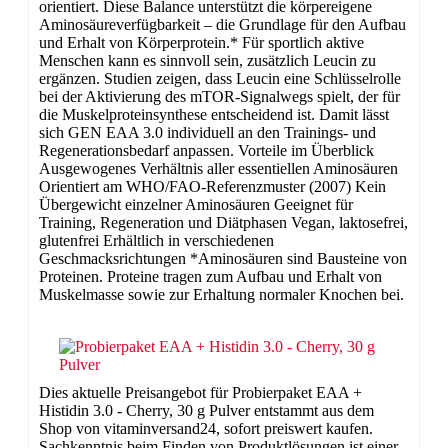
orientiert. Diese Balance unterstützt die körpereigene
Aminosäureverfügbarkeit – die Grundlage für den Aufbau
und Erhalt von Körperprotein.* Für sportlich aktive
Menschen kann es sinnvoll sein, zusätzlich Leucin zu
ergänzen. Studien zeigen, dass Leucin eine Schlüsselrolle
bei der Aktivierung des mTOR-Signalwegs spielt, der für
die Muskelproteinsynthese entscheidend ist. Damit lässt
sich GEN EAA 3.0 individuell an den Trainings- und
Regenerationsbedarf anpassen. Vorteile im Überblick
Ausgewogenes Verhältnis aller essentiellen Aminosäuren
Orientiert am WHO/FAO-Referenzmuster (2007) Kein
Übergewicht einzelner Aminosäuren Geeignet für
Training, Regeneration und Diätphasen Vegan, laktosefrei,
glutenfrei Erhältlich in verschiedenen
Geschmacksrichtungen *Aminosäuren sind Bausteine von
Proteinen. Proteine tragen zum Aufbau und Erhalt von
Muskelmasse sowie zur Erhaltung normaler Knochen bei.
Dies aktuelle Preisangebot für Probierpaket EAA +
Histidin 3.0 - Cherry, 30 g Pulver entstammt aus dem
Shop von vitaminversand24, sofort preiswert kaufen.
Sachkenntnis beim Finden von Produktlösungen ist einer