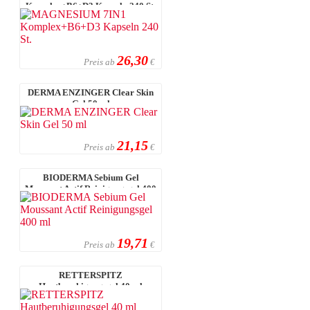
Komplex+B6+D3 Kapseln 240 St.
26,30
Preis ab
€
DERMA ENZINGER Clear Skin
Gel 50 ml
21,15
Preis ab
€
BIODERMA Sebium Gel
Moussant Actif Reinigungsgel 400
ml
19,71
Preis ab
€
RETTERSPITZ
Hautberuhigungsgel 40 ml