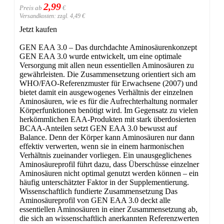
2,99
Preis ab
€
Versandkosten: zzgl. 4,49 €
Jetzt kaufen
GEN EAA 3.0 – Das durchdachte Aminosäurenkonzept
GEN EAA 3.0 wurde entwickelt, um eine optimale
Versorgung mit allen neun essentiellen Aminosäuren zu
gewährleisten. Die Zusammensetzung orientiert sich am
WHO/FAO-Referenzmuster für Erwachsene (2007) und
bietet damit ein ausgewogenes Verhältnis der einzelnen
Aminosäuren, wie es für die Aufrechterhaltung normaler
Körperfunktionen benötigt wird. Im Gegensatz zu vielen
herkömmlichen EAA-Produkten mit stark überdosierten
BCAA-Anteilen setzt GEN EAA 3.0 bewusst auf
Balance. Denn der Körper kann Aminosäuren nur dann
effektiv verwerten, wenn sie in einem harmonischen
Verhältnis zueinander vorliegen. Ein unausgeglichenes
Aminosäureprofil führt dazu, dass Überschüsse einzelner
Aminosäuren nicht optimal genutzt werden können – ein
häufig unterschätzter Faktor in der Supplementierung.
Wissenschaftlich fundierte Zusammensetzung Das
Aminosäureprofil von GEN EAA 3.0 deckt alle
essentiellen Aminosäuren in einer Zusammensetzung ab,
die sich an wissenschaftlich anerkannten Referenzwerten