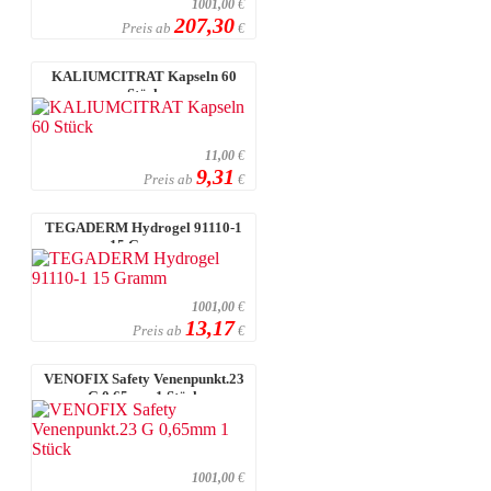
1001,00
€
207,30
Preis ab
€
KALIUMCITRAT Kapseln 60
Stück
11,00
€
9,31
Preis ab
€
TEGADERM Hydrogel 91110-1
15 Gramm
1001,00
€
13,17
Preis ab
€
VENOFIX Safety Venenpunkt.23
G 0,65mm 1 Stück
1001,00
€