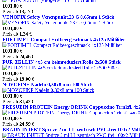
1001,00
€
Preis ab
13,17
€
VENOFIX Safety Venenpunkt.23 G 0,65mm 1 Stück
1001,00
€
Preis ab
1,34
€
FORTIMEL Compact Erdbeergeschmack 4x125 Milliliter
1001,00
€
Preis ab
24,46
€
PUR-ZELLIN 4x5 cm keimreduziert Rolle 2x500 Stück
1001,00
€
Preis ab
19,00
€
NOVOFINE Nadeln 0,30x8 mm 100 Stück
1001,00
€
Preis ab
31,42
€
FRESUBIN PROTEIN Energy DRINK Cappuccino Trinkfl. 4x200 M
1001,00
€
Preis ab
24,59
€
BRAUN INJEKT Spritze 2 ml LL zentrisch PVC-frei 100x2 Milli