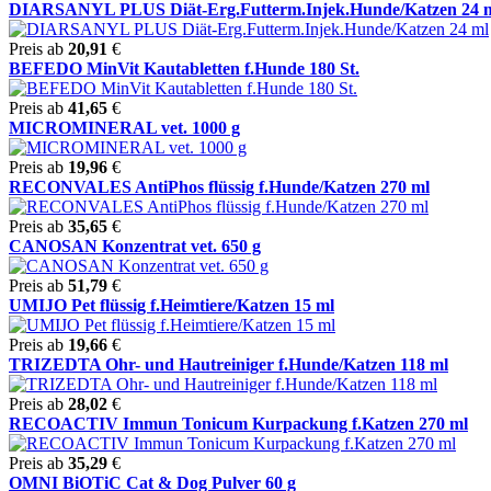
DIARSANYL PLUS Diät-Erg.Futterm.Injek.Hunde/Katzen 24 
Preis ab
20,91
€
BEFEDO MinVit Kautabletten f.Hunde 180 St.
Preis ab
41,65
€
MICROMINERAL vet. 1000 g
Preis ab
19,96
€
RECONVALES AntiPhos flüssig f.Hunde/Katzen 270 ml
Preis ab
35,65
€
CANOSAN Konzentrat vet. 650 g
Preis ab
51,79
€
UMIJO Pet flüssig f.Heimtiere/Katzen 15 ml
Preis ab
19,66
€
TRIZEDTA Ohr- und Hautreiniger f.Hunde/Katzen 118 ml
Preis ab
28,02
€
RECOACTIV Immun Tonicum Kurpackung f.Katzen 270 ml
Preis ab
35,29
€
OMNI BiOTiC Cat & Dog Pulver 60 g