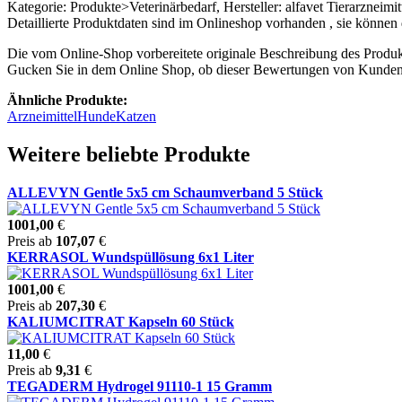
Kategorie: Produkte>Veterinärbedarf, Hersteller: alfavet Tierarzneim
Detaillierte Produktdaten sind im Onlineshop vorhanden , sie können
Die vom Online-Shop vorbereitete originale Beschreibung des Produkt
Gucken Sie in dem Online Shop, ob dieser Bewertungen von Kunde
Ähnliche Produkte:
Arzneimittel
Hunde
Katzen
Weitere beliebte Produkte
ALLEVYN Gentle 5x5 cm Schaumverband 5 Stück
1001,00
€
Preis ab
107,07
€
KERRASOL Wundspüllösung 6x1 Liter
1001,00
€
Preis ab
207,30
€
KALIUMCITRAT Kapseln 60 Stück
11,00
€
Preis ab
9,31
€
TEGADERM Hydrogel 91110-1 15 Gramm