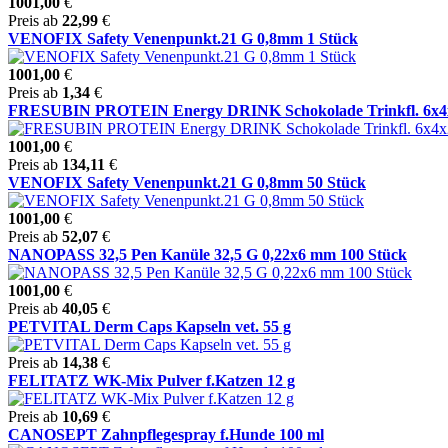
1001,00
€
Preis ab
22,99
€
VENOFIX Safety Venenpunkt.21 G 0,8mm 1 Stück
1001,00
€
Preis ab
1,34
€
FRESUBIN PROTEIN Energy DRINK Schokolade Trinkfl. 6x4x20
1001,00
€
Preis ab
134,11
€
VENOFIX Safety Venenpunkt.21 G 0,8mm 50 Stück
1001,00
€
Preis ab
52,07
€
NANOPASS 32,5 Pen Kanüle 32,5 G 0,22x6 mm 100 Stück
1001,00
€
Preis ab
40,05
€
PETVITAL Derm Caps Kapseln vet. 55 g
Preis ab
14,38
€
FELITATZ WK-Mix Pulver f.Katzen 12 g
Preis ab
10,69
€
CANOSEPT Zahnpflegespray f.Hunde 100 ml