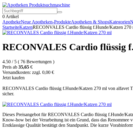
0
Artikel
Apotheke
Neue Apotheken-Produkte
Apotheken & Shops
Kategorien
N
Startseite
Katzen
RECONVALES Cardio flüssig f.Hunde/Katzen 270 
RECONVALES Cardio flüssig f
4.50
/
5
(
76
Bewertungen
)
Preis ab
35,65
€
Versandkosten: zzgl. 0,00 €
Jetzt kaufen
RECONVALES Cardio flüssig f.Hunde/Katzen 270 ml von alfavet Tiera
sicher.
Dieses Preisangebot für RECONVALES Cardio flüssig f.Hunde/Katzen 
Know-how bei der Verarbeitung ist ein Grund, dass das Renommee vom
Erstklassige Qualität bestätigt den Standpunkt. Die kurze Vorabinfo