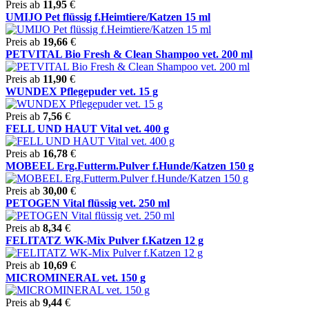
Preis ab
11,95
€
UMIJO Pet flüssig f.Heimtiere/Katzen 15 ml
Preis ab
19,66
€
PETVITAL Bio Fresh & Clean Shampoo vet. 200 ml
Preis ab
11,90
€
WUNDEX Pflegepuder vet. 15 g
Preis ab
7,56
€
FELL UND HAUT Vital vet. 400 g
Preis ab
16,78
€
MOBEEL Erg.Futterm.Pulver f.Hunde/Katzen 150 g
Preis ab
30,00
€
PETOGEN Vital flüssig vet. 250 ml
Preis ab
8,34
€
FELITATZ WK-Mix Pulver f.Katzen 12 g
Preis ab
10,69
€
MICROMINERAL vet. 150 g
Preis ab
9,44
€