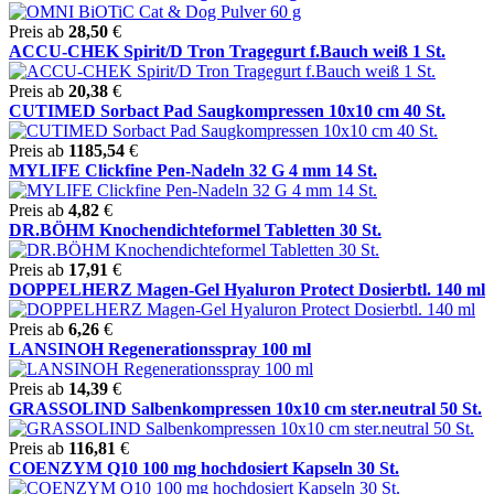
Preis ab
28,50
€
ACCU-CHEK Spirit/D Tron Tragegurt f.Bauch weiß 1 St.
Preis ab
20,38
€
CUTIMED Sorbact Pad Saugkompressen 10x10 cm 40 St.
Preis ab
1185,54
€
MYLIFE Clickfine Pen-Nadeln 32 G 4 mm 14 St.
Preis ab
4,82
€
DR.BÖHM Knochendichteformel Tabletten 30 St.
Preis ab
17,91
€
DOPPELHERZ Magen-Gel Hyaluron Protect Dosierbtl. 140 ml
Preis ab
6,26
€
LANSINOH Regenerationsspray 100 ml
Preis ab
14,39
€
GRASSOLIND Salbenkompressen 10x10 cm ster.neutral 50 St.
Preis ab
116,81
€
COENZYM Q10 100 mg hochdosiert Kapseln 30 St.