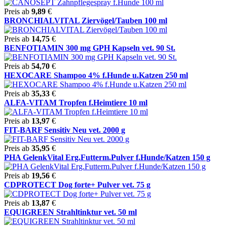
Preis ab
9,89
€
BRONCHIALVITAL Ziervögel/Tauben 100 ml
Preis ab
14,75
€
BENFOTIAMIN 300 mg GPH Kapseln vet. 90 St.
Preis ab
54,70
€
HEXOCARE Shampoo 4% f.Hunde u.Katzen 250 ml
Preis ab
35,33
€
ALFA-VITAM Tropfen f.Heimtiere 10 ml
Preis ab
13,97
€
FIT-BARF Sensitiv Neu vet. 2000 g
Preis ab
35,95
€
PHA GelenkVital Erg.Futterm.Pulver f.Hunde/Katzen 150 g
Preis ab
19,56
€
CDPROTECT Dog forte+ Pulver vet. 75 g
Preis ab
13,87
€
EQUIGREEN Strahltinktur vet. 50 ml