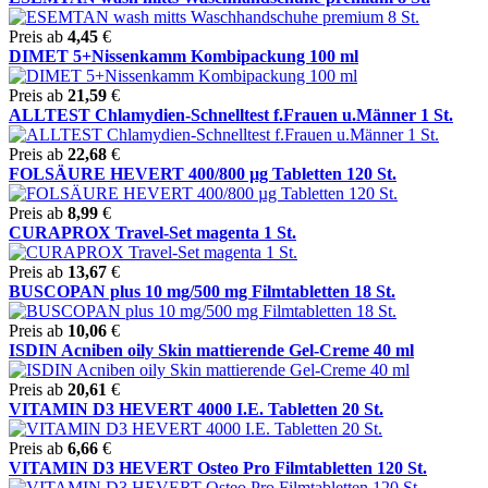
Preis ab
4,45
€
DIMET 5+Nissenkamm Kombipackung 100 ml
Preis ab
21,59
€
ALLTEST Chlamydien-Schnelltest f.Frauen u.Männer 1 St.
Preis ab
22,68
€
FOLSÄURE HEVERT 400/800 µg Tabletten 120 St.
Preis ab
8,99
€
CURAPROX Travel-Set magenta 1 St.
Preis ab
13,67
€
BUSCOPAN plus 10 mg/500 mg Filmtabletten 18 St.
Preis ab
10,06
€
ISDIN Acniben oily Skin mattierende Gel-Creme 40 ml
Preis ab
20,61
€
VITAMIN D3 HEVERT 4000 I.E. Tabletten 20 St.
Preis ab
6,66
€
VITAMIN D3 HEVERT Osteo Pro Filmtabletten 120 St.