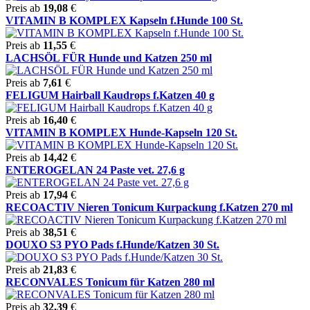
Preis ab
19,08
€
VITAMIN B KOMPLEX Kapseln f.Hunde 100 St.
Preis ab
11,55
€
LACHSÖL FÜR Hunde und Katzen 250 ml
Preis ab
7,61
€
FELIGUM Hairball Kaudrops f.Katzen 40 g
Preis ab
16,40
€
VITAMIN B KOMPLEX Hunde-Kapseln 120 St.
Preis ab
14,42
€
ENTEROGELAN 24 Paste vet. 27,6 g
Preis ab
17,94
€
RECOACTIV Nieren Tonicum Kurpackung f.Katzen 270 ml
Preis ab
38,51
€
DOUXO S3 PYO Pads f.Hunde/Katzen 30 St.
Preis ab
21,83
€
RECONVALES Tonicum für Katzen 280 ml
Preis ab
32,39
€