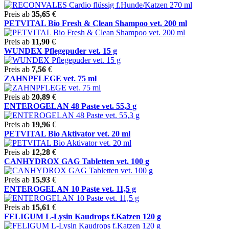
Preis ab
35,65
€
PETVITAL Bio Fresh & Clean Shampoo vet. 200 ml
Preis ab
11,90
€
WUNDEX Pflegepuder vet. 15 g
Preis ab
7,56
€
ZAHNPFLEGE vet. 75 ml
Preis ab
20,89
€
ENTEROGELAN 48 Paste vet. 55,3 g
Preis ab
19,96
€
PETVITAL Bio Aktivator vet. 20 ml
Preis ab
12,28
€
CANHYDROX GAG Tabletten vet. 100 g
Preis ab
15,93
€
ENTEROGELAN 10 Paste vet. 11,5 g
Preis ab
15,61
€
FELIGUM L-Lysin Kaudrops f.Katzen 120 g