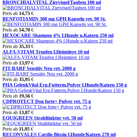
BRONCHIALVITAL Ziervögel/Tauben 100 ml
Preis ab
14,75
€
BENFOTIAMIN 300 mg GPH Kapseln vet. 90 St.
Preis ab
54,70
€
HEXOCARE Shampoo 4% f.Hunde u.Katzen 250 ml
Preis ab
35,33
€
ALFA-VITAM Tropfen f.Heimtiere 10 ml
Preis ab
13,97
€
FIT-BARF Sensitiv Neu vet. 2000 g
Preis ab
35,95
€
PHA GelenkVital Erg.Futterm.Pulver f.Hunde/Katzen 150 g
Preis ab
19,56
€
CDPROTECT Dog forte+ Pulver vet. 75 g
Preis ab
13,87
€
EQUIGREEN Strahltinktur vet. 50 ml
Preis ab
11,95
€
RECONVALES Cardio flüssig f.Hunde/Katzen 270 ml