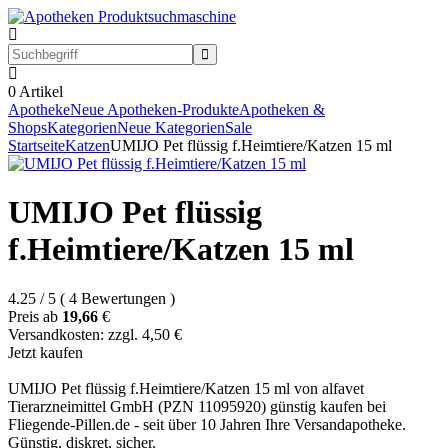
0
Artikel
Apotheke
Neue Apotheken-Produkte
Apotheken &
Shops
Kategorien
Neue Kategorien
Sale
Startseite
Katzen
UMIJO Pet flüssig f.Heimtiere/Katzen 15 ml
UMIJO Pet flüssig
f.Heimtiere/Katzen 15 ml
4.25
/
5
(
4
Bewertungen
)
Preis ab
19,66
€
Versandkosten: zzgl. 4,50 €
Jetzt kaufen
UMIJO Pet flüssig f.Heimtiere/Katzen 15 ml von alfavet
Tierarzneimittel GmbH (PZN 11095920) günstig kaufen bei
Fliegende-Pillen.de - seit über 10 Jahren Ihre Versandapotheke.
Günstig, diskret, sicher.