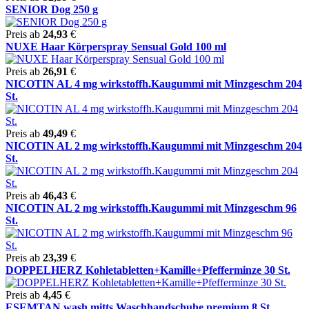
SENIOR Dog 250 g
Preis ab
24,93
€
NUXE Haar Körperspray Sensual Gold 100 ml
Preis ab
26,91
€
NICOTIN AL 4 mg wirkstoffh.Kaugummi mit Minzgeschm 204
St.
Preis ab
49,49
€
NICOTIN AL 2 mg wirkstoffh.Kaugummi mit Minzgeschm 204
St.
Preis ab
46,43
€
NICOTIN AL 2 mg wirkstoffh.Kaugummi mit Minzgeschm 96
St.
Preis ab
23,39
€
DOPPELHERZ Kohletabletten+Kamille+Pfefferminze 30 St.
Preis ab
4,45
€
ESEMTAN wash mitts Waschhandschuhe premium 8 St.