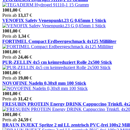
1001,00
€
Preis ab
13,17
€
VENOFIX Safety Venenpunkt.23 G 0,65mm 1 Stück
1001,00
€
Preis ab
1,34
€
FORTIMEL Compact Erdbeergeschmack 4x125 Milliliter
1001,00
€
Preis ab
24,46
€
PUR-ZELLIN 4x5 cm keimreduziert Rolle 2x500 Stück
1001,00
€
Preis ab
19,00
€
NOVOFINE Nadeln 0,30x8 mm 100 Stück
1001,00
€
Preis ab
31,42
€
FRESUBIN PROTEIN Energy DRINK Cappuccino Trinkfl. 4x200 M
1001,00
€
Preis ab
24,59
€
BRAUN INJEKT Spritze 2 ml LL zentrisch PVC-frei 100x2 Milli