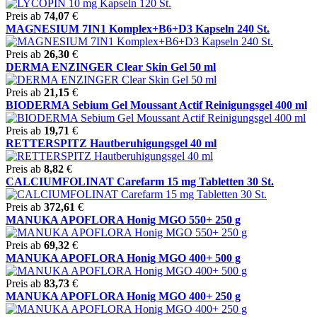
Preis ab
74,07
€
MAGNESIUM 7IN1 Komplex+B6+D3 Kapseln 240 St.
Preis ab
26,30
€
DERMA ENZINGER Clear Skin Gel 50 ml
Preis ab
21,15
€
BIODERMA Sebium Gel Moussant Actif Reinigungsgel 400 ml
Preis ab
19,71
€
RETTERSPITZ Hautberuhigungsgel 40 ml
Preis ab
8,82
€
CALCIUMFOLINAT Carefarm 15 mg Tabletten 30 St.
Preis ab
372,61
€
MANUKA APOFLORA Honig MGO 550+ 250 g
Preis ab
69,32
€
MANUKA APOFLORA Honig MGO 400+ 500 g
Preis ab
83,73
€
MANUKA APOFLORA Honig MGO 400+ 250 g