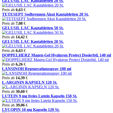
GELUSIL LAC Kautabletten 20 St.
Preis ab
6,63
€
TETESEPT Sodbrennen Akut Kautabletten 20 St.
Preis ab
7,08
€
GELUSIL LAC Kautabletten 50 St.
Preis ab
14,42
€
GELUSIL LAC Kautabletten 20 St.
Preis ab
6,63
€
DOPPELHERZ Magen-Gel Hyaluron Protect Dosierbtl. 140 ml
Preis ab
6,26
€
LANSINOH Regenerationsspray 100 ml
Preis ab
14,39
€
L-ARGININ KAPSELN 120 St.
Preis ab
30,60
€
LUTEIN 9 mg freies Lutein Kapseln 150 St.
Preis ab
39,06
€
LYCOPIN 10 mg Kapseln 120 St.