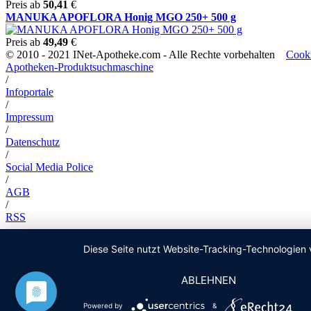
Preis ab
50,41
€
MANUKA APOFLORA Honig MGO 250+ 500 g
Preis ab
49,49
€
© 2010 - 2021 INet-Apotheke.com - Alle Rechte vorbehalten
Cooki
Apotheken-Produktsuchmaschine
/
Infoportale
/
Impressum
/
Datenschutz
/
Social Media Police
/
AGB
/
RSS
Diese Seite nutzt Website-Tracking-Technologien 
ABLEHNEN
Powered by
&