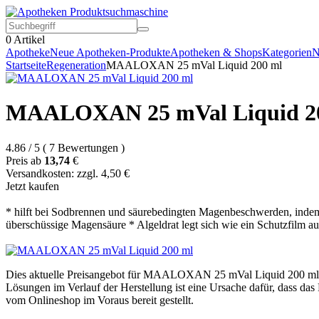
0
Artikel
Apotheke
Neue Apotheken-Produkte
Apotheken & Shops
Kategorien
N
Startseite
Regeneration
MAALOXAN 25 mVal Liquid 200 ml
MAALOXAN 25 mVal Liquid 2
4.86
/
5
(
7
Bewertungen
)
Preis ab
13,74
€
Versandkosten: zzgl. 4,50 €
Jetzt kaufen
* hilft bei Sodbrennen und säurebedingten Magenbeschwerden, indem
überschüssige Magensäure * Algeldrat legt sich wie ein Schutzfilm au
Dies aktuelle Preisangebot für MAALOXAN 25 mVal Liquid 200 ml ent
Lösungen im Verlauf der Herstellung ist eine Ursache dafür, dass da
vom Onlineshop im Voraus bereit gestellt.