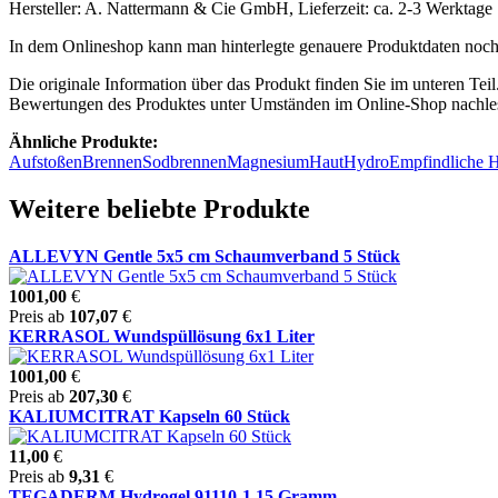
Hersteller: A. Nattermann & Cie GmbH, Lieferzeit: ca. 2-3 Werktage
In dem Onlineshop kann man hinterlegte genauere Produktdaten noch
Die originale Information über das Produkt finden Sie im unteren Tei
Bewertungen des Produktes unter Umständen im Online-Shop nachle
Ähnliche Produkte:
Aufstoßen
Brennen
Sodbrennen
Magnesium
Haut
Hydro
Empfindliche 
Weitere beliebte Produkte
ALLEVYN Gentle 5x5 cm Schaumverband 5 Stück
1001,00
€
Preis ab
107,07
€
KERRASOL Wundspüllösung 6x1 Liter
1001,00
€
Preis ab
207,30
€
KALIUMCITRAT Kapseln 60 Stück
11,00
€
Preis ab
9,31
€
TEGADERM Hydrogel 91110-1 15 Gramm